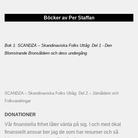
Böcker av Per Staffan
Bok 1: SCANDZA – Skandinaviska Folks Uttåg: Del 1 - Den
Blomstrande Bronsåldern och dess undergång
.
SCANDZA – Skandinaviska Folks Uttåg: Del 2 – Järnåldern och
Folkvandringar
DONATIONER
Vår finansiella frihet låter vänta på sig. I och med ökat
finansiellt ansvar ber jag de som har resurser och så