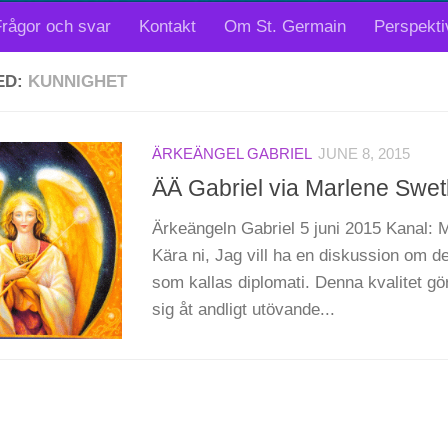
rågor och svar
Kontakt
Om St. Germain
Perspekti
ED:
KUNNIGHET
ÄRKEÄNGEL GABRIEL
JUNE 8, 2015
ÄÄ Gabriel via Marlene Swetli
Ärkeängeln Gabriel 5 juni 2015 Kanal: 
Kära ni, Jag vill ha en diskussion om de
som kallas diplomati. Denna kvalitet gör
sig åt andligt utövande...