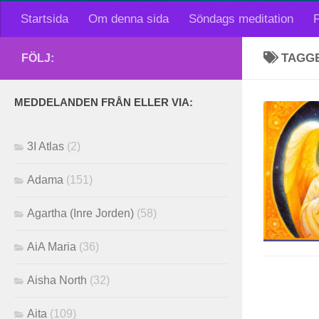
Startsida
Om denna sida
Söndags meditation
F
TAGG
FÖLJ:
MEDDELANDEN FRÅN ELLER VIA:
3I Atlas
(2)
Adama
(151)
Agartha (Inre Jorden)
(58)
AiA Maria
(36)
Aisha North
(32)
Aita
(109)