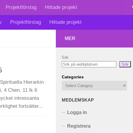
Projektförslag
Hittade projekt
v
Projektförslag
Hittade projekt
MER
Sök
Sök
5
Categories
pirituella Hierarkin
, 4 Chen, 11 lk 6
ycket intressanta
MEDLEMSKAP
lighet fortsätter...
Logga in
Registrera