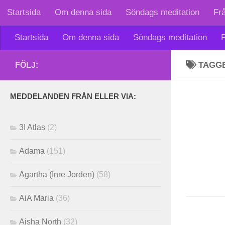
Startsida
Om denna sida
Söndags meditation
Fr
Skip to content
Startsida
Om denna sida
Söndags meditation
F
TAGG
FÖLJ:
MEDDELANDEN FRÅN ELLER VIA:
3I Atlas
(2)
Adama
(151)
Agartha (Inre Jorden)
(58)
AiA Maria
(36)
Aisha North
(32)