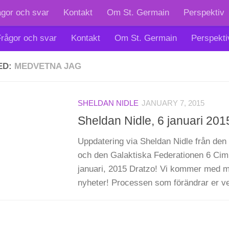
ågor och svar
Kontakt
Om St. Germain
Perspektiv
rågor och svar
Kontakt
Om St. Germain
Perspekti
ED:
MEDVETNA JAG
SHELDAN NIDLE
JANUARY 7, 2015
Sheldan Nidle, 6 januari 201
Uppdatering via Sheldan Nidle från den S
och den Galaktiska Federationen 6 Cimi
januari, 2015 Dratzo! Vi kommer med m
nyheter! Processen som förändrar er verk