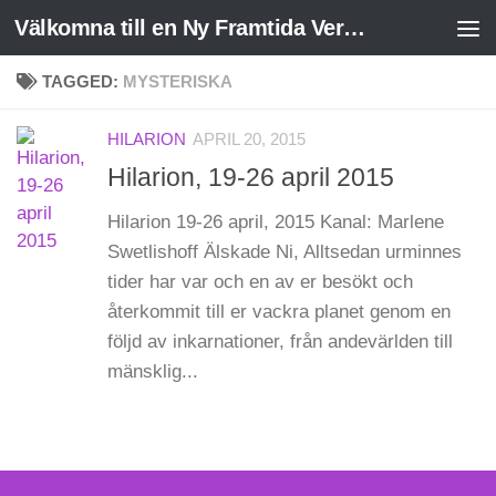
Välkomna till en Ny Framtida Verklighet
Skip to content
TAGGED:
MYSTERISKA
HILARION
APRIL 20, 2015
Hilarion, 19-26 april 2015
Hilarion 19-26 april, 2015 Kanal: Marlene
Swetlishoff Älskade Ni, Alltsedan urminnes
tider har var och en av er besökt och
återkommit till er vackra planet genom en
följd av inkarnationer, från andevärlden till
mänsklig...