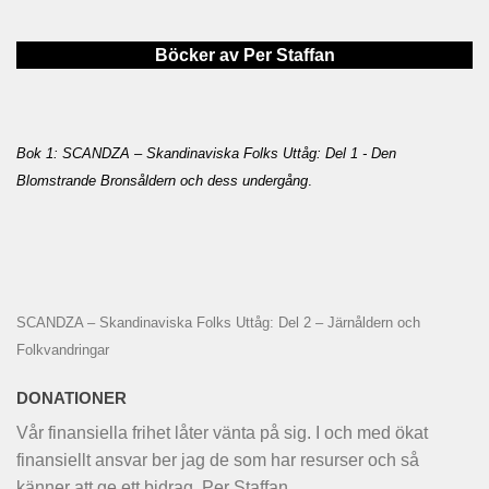
Böcker av Per Staffan
Bok 1: SCANDZA – Skandinaviska Folks Uttåg: Del 1 - Den
Blomstrande Bronsåldern och dess undergång
.
SCANDZA – Skandinaviska Folks Uttåg: Del 2 – Järnåldern och
Folkvandringar
DONATIONER
Vår finansiella frihet låter vänta på sig. I och med ökat
finansiellt ansvar ber jag de som har resurser och så
känner att ge ett bidrag. Per Staffan