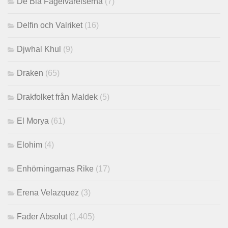
De Blå Fågelvarelserna
(7)
Delfin och Valriket
(16)
Djwhal Khul
(9)
Draken
(65)
Drakfolket från Maldek
(5)
El Morya
(61)
Elohim
(4)
Enhörningarnas Rike
(17)
Erena Velazquez
(3)
Fader Absolut
(1,405)