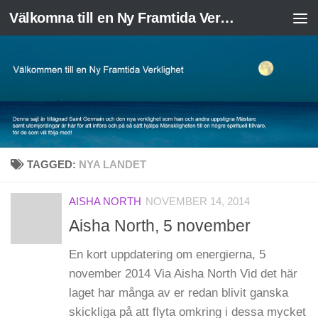
Välkomna till en Ny Framtida Verklighet
Skip to content
TAGGED:
NYA LANDET
AISHA NORTH
NOVEMBER 14, 2014
Aisha North, 5 november
En kort uppdatering om energierna, 5
november 2014 Via Aisha North Vid det här
laget har många av er redan blivit ganska
skickliga på att flyta omkring i dessa mycket