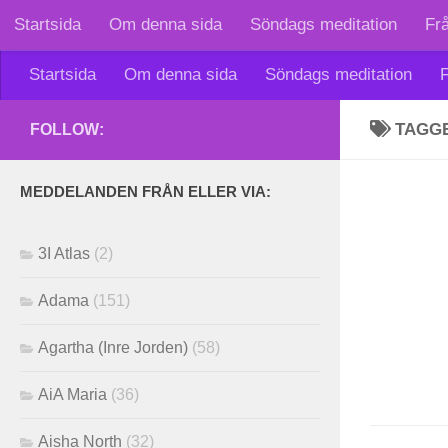
Startsida
Om denna sida
Söndags meditation
Fr
Skip to content
Startsida
Om denna sida
Söndags meditation
F
TAGG
FOLLOW:
MEDDELANDEN FRÅN ELLER VIA:
3I Atlas
(2)
Adama
(151)
Agartha (Inre Jorden)
(58)
AiA Maria
(36)
Aisha North
(32)