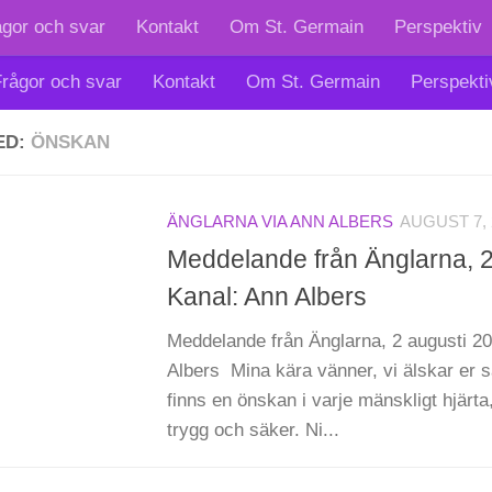
ågor och svar
Kontakt
Om St. Germain
Perspektiv
rågor och svar
Kontakt
Om St. Germain
Perspekti
ED:
ÖNSKAN
ÄNGLARNA VIA ANN ALBERS
AUGUST 7, 
Meddelande från Änglarna, 2
Kanal: Ann Albers
Meddelande från Änglarna, 2 augusti 20
Albers Mina kära vänner, vi älskar er s
finns en önskan i varje mänskligt hjärta
trygg och säker. Ni...