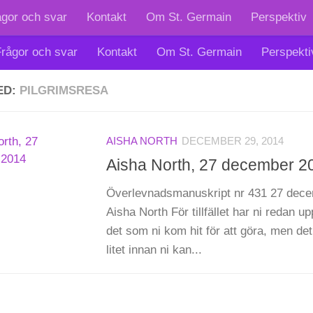
ågor och svar
Kontakt
Om St. Germain
Perspektiv
rågor och svar
Kontakt
Om St. Germain
Perspekti
ED:
PILGRIMSRESA
AISHA NORTH
DECEMBER 29, 2014
Aisha North, 27 december 2
Överlevnadsmanuskript nr 431 27 dece
Aisha North För tillfället har ni redan 
det som ni kom hit för att göra, men det
litet innan ni kan...