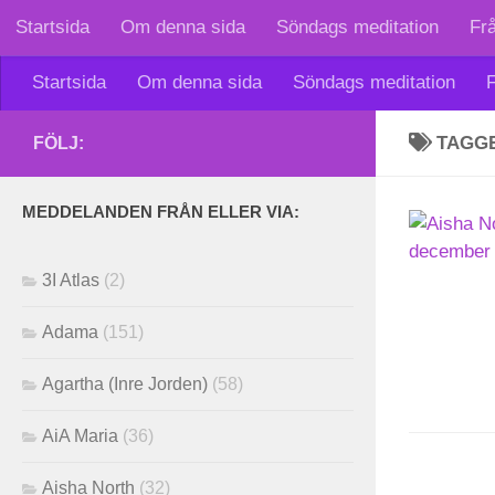
Startsida
Om denna sida
Söndags meditation
Fr
Skip to content
Startsida
Om denna sida
Söndags meditation
F
TAGG
FÖLJ:
MEDDELANDEN FRÅN ELLER VIA:
3I Atlas
(2)
Adama
(151)
Agartha (Inre Jorden)
(58)
AiA Maria
(36)
Aisha North
(32)