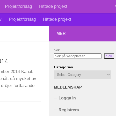
Projektförslag
Hittade projekt
v
Projektförslag
Hittade projekt
MER
Sök
Sök
014
Categories
mber 2014 Kanal:
uppnått så mycket av
 dröjer fortfarande
MEDLEMSKAP
Logga in
Registrera