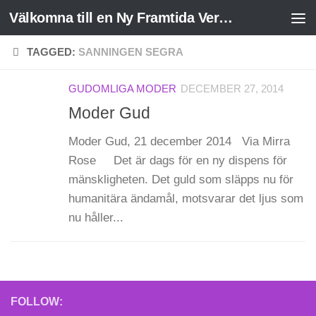
Välkomna till en Ny Framtida Verklighet
Skip to content
TAGGED:
SANNINGEN SEGRA
GUDOMLIGA MODER
DECEMBER 27, 2014
Moder Gud
Moder Gud, 21 december 2014 Via Mirra
Rose Det är dags för en ny dispens för
mänskligheten. Det guld som släpps nu för
humanitära ändamål, motsvarar det ljus som
nu håller...
FOLLOW: