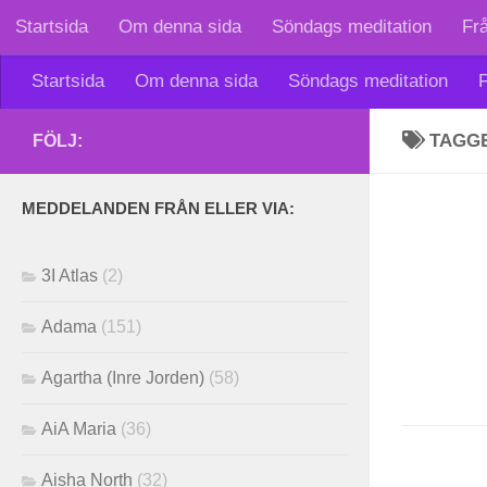
Startsida
Om denna sida
Söndags meditation
Fr
Skip to content
Startsida
Om denna sida
Söndags meditation
F
TAGG
FÖLJ:
MEDDELANDEN FRÅN ELLER VIA:
3I Atlas
(2)
Adama
(151)
Agartha (Inre Jorden)
(58)
AiA Maria
(36)
Aisha North
(32)