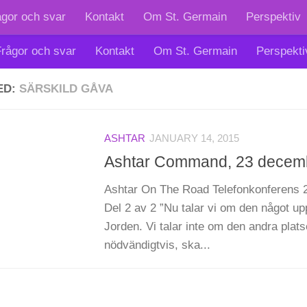
ågor och svar
Kontakt
Om St. Germain
Perspektiv
rågor och svar
Kontakt
Om St. Germain
Perspekti
ED:
SÄRSKILD GÅVA
ASHTAR
JANUARY 14, 2015
Ashtar Command, 23 decem
Ashtar On The Road Telefonkonferens
Del 2 av 2 ”Nu talar vi om den något up
Jorden. Vi talar inte om den andra plat
nödvändigtvis, ska...