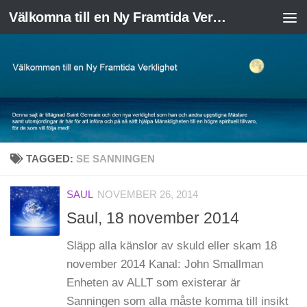
Välkomna till en Ny Framtida Verklighet
Skip to content
TAGGED:
SE SANNINGEN
SAUL
NOVEMBER 26, 2014
Saul, 18 november 2014
Släpp alla känslor av skuld eller skam 18
november 2014 Kanal: John Smallman
Enheten av ALLT som existerar är
Sanningen som alla måste komma till insikt