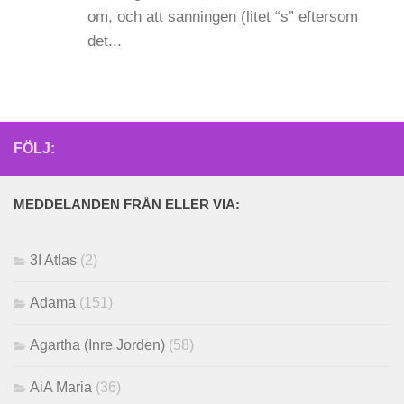
om, och att sanningen (litet “s” eftersom
det...
FÖLJ:
MEDDELANDEN FRÅN ELLER VIA:
3I Atlas
(2)
Adama
(151)
Agartha (Inre Jorden)
(58)
AiA Maria
(36)