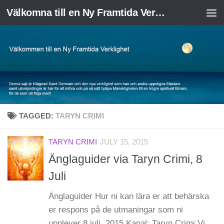
Välkomna till en Ny Framtida Verklighet
Skip to content
TAGGED:
TARYN CRIMI
TARYN CRIMI
JULY 15, 2015
Änglaguider via Taryn Crimi, 8
Juli
Änglaguider Hur ni kan lära er att behärska
er respons på de utmaningar som ni
upplever 8 juli, 2015 Kanal: Taryn Crimi Vi