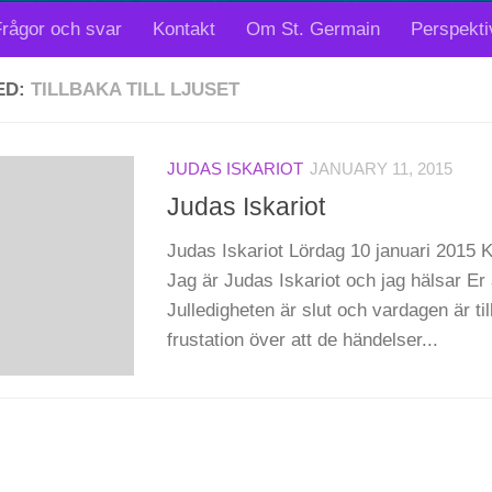
rågor och svar
Kontakt
Om St. Germain
Perspekti
ED:
TILLBAKA TILL LJUSET
JUDAS ISKARIOT
JANUARY 11, 2015
Judas Iskariot
Judas Iskariot Lördag 10 januari 2015 
Jag är Judas Iskariot och jag hälsar Er 
Julledigheten är slut och vardagen är t
frustation över att de händelser...