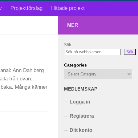
v
Projektförslag
Hittade projekt
MER
Sök
Sök
Categories
Kanal: Ann Dahlberg
alla från ovan.
illbaka. Många känner
MEDLEMSKAP
Logga in
Registrera
Ditt konto