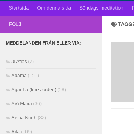
Startsida
Om denna sida
Söndags meditation
F
TAGG
FÖLJ:
MEDDELANDEN FRÅN ELLER VIA:
3I Atlas
(2)
Adama
(151)
Agartha (Inre Jorden)
(58)
AiA Maria
(36)
Aisha North
(32)
Aita
(109)