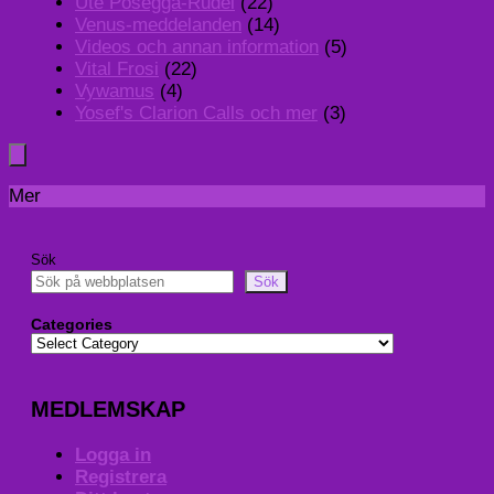
Ute Posegga-Rudel
(22)
Venus-meddelanden
(14)
Videos och annan information
(5)
Vital Frosi
(22)
Vywamus
(4)
Yosef's Clarion Calls och mer
(3)
Mer
Sök
Sök
Categories
MEDLEMSKAP
Logga in
Registrera