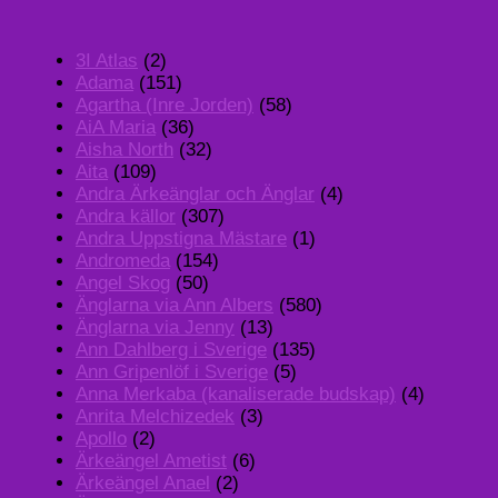
3I Atlas
(2)
Adama
(151)
Agartha (Inre Jorden)
(58)
AiA Maria
(36)
Aisha North
(32)
Aita
(109)
Andra Ärkeänglar och Änglar
(4)
Andra källor
(307)
Andra Uppstigna Mästare
(1)
Andromeda
(154)
Angel Skog
(50)
Änglarna via Ann Albers
(580)
Änglarna via Jenny
(13)
Ann Dahlberg i Sverige
(135)
Ann Gripenlöf i Sverige
(5)
Anna Merkaba (kanaliserade budskap)
(4)
Anrita Melchizedek
(3)
Apollo
(2)
Ärkeängel Ametist
(6)
Ärkeängel Anael
(2)