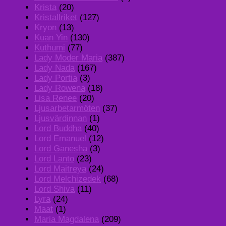
Krista
(20)
Kristallriket
(127)
Kryon
(13)
Kuan Yin
(130)
Kuthumi
(77)
Lady Moder Maria
(387)
Lady Nada
(167)
Lady Portia
(3)
Lady Rowena
(18)
Lisa Renee
(20)
Ljusarbetarmöten
(37)
Ljusvärdinnan
(1)
Lord Buddha
(40)
Lord Emanuel
(12)
Lord Ganesha
(3)
Lord Lanto
(23)
Lord Maitreya
(24)
Lord Melchizedek
(68)
Lord Shiva
(11)
Lyra
(24)
Maat
(1)
Maria Magdalena
(209)