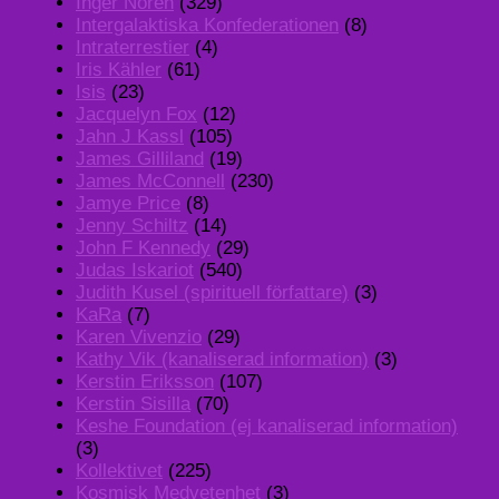
Inger Noren
(329)
Intergalaktiska Konfederationen
(8)
Intraterrestier
(4)
Iris Kähler
(61)
Isis
(23)
Jacquelyn Fox
(12)
Jahn J Kassl
(105)
James Gilliland
(19)
James McConnell
(230)
Jamye Price
(8)
Jenny Schiltz
(14)
John F Kennedy
(29)
Judas Iskariot
(540)
Judith Kusel (spirituell författare)
(3)
KaRa
(7)
Karen Vivenzio
(29)
Kathy Vik (kanaliserad information)
(3)
Kerstin Eriksson
(107)
Kerstin Sisilla
(70)
Keshe Foundation (ej kanaliserad information)
(3)
Kollektivet
(225)
Kosmisk Medvetenhet
(3)