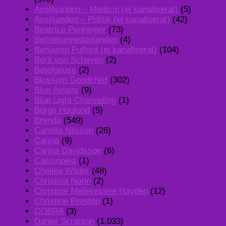
Avslöjanden – Medicin (ej kanaliserat)
(5)
Avsöjanden – Politik (ej kanaliserat)
(42)
Beatrice Penninger
(73)
Befrielsemeddelanden
(4)
Benjamin Fulford (ej kanaliserat)
(104)
Berit von Scheven
(2)
Betelgeuse
(2)
Blossom Goodchild
(302)
Blue Avians
(9)
Blue Light Channeling
(1)
Börge Höglund
(5)
Brenda
(549)
Camilla Nilsson
(26)
Carina
(9)
Carina Davidsson
(6)
Cassiopeia
(1)
Chellea Wilder
(48)
Christina Norin
(2)
Christine Melieressee Hayden
(12)
Christine Preston
(1)
COBRA
(3)
Daniel Scranton
(1,033)