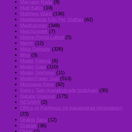
Maryann Rada
(8)
Matt Kahn
(19)
Matthew Ward
(136)
Meddelande från Per Staffan
(62)
Meditationer
(348)
Melchizedek
(7)
Méline Portia Lafont
(5)
Merlin
(12)
Mike Quinsey
(326)
Mira
(3)
Moder Fatima
(6)
Moder Gaia
(110)
Moder Sekhmet
(11)
Moder/Fader Gud
(513)
Montague Keen
(92)
Nancy Tate (kanaliserade budskap)
(30)
Natalie Glasson
(175)
NESARA
(2)
Office of Poofness (ej kanaliserad information)
(23)
Orakel Sara
(12)
Oraklet
(36)
Orion
(7)