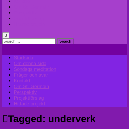
Kontakt
Om St. Germain
Perspektiv
Projektförslag
Hittade projekt
Search
for:
Startsida
Om denna sida
Söndags meditation
Frågor och svar
Kontakt
Om St. Germain
Perspektiv
Projektförslag
Hittade projekt
Tagged:
underverk