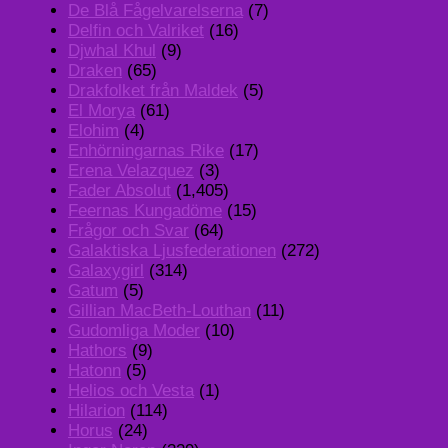
De Blå Fågelvarelserna
(7)
Delfin och Valriket
(16)
Djwhal Khul
(9)
Draken
(65)
Drakfolket från Maldek
(5)
El Morya
(61)
Elohim
(4)
Enhörningarnas Rike
(17)
Erena Velazquez
(3)
Fader Absolut
(1,405)
Feernas Kungadöme
(15)
Frågor och Svar
(64)
Galaktiska Ljusfederationen
(272)
Galaxygirl
(314)
Gatum
(5)
Gillian MacBeth-Louthan
(11)
Gudomliga Moder
(10)
Hathors
(9)
Hatonn
(5)
Helios och Vesta
(1)
Hilarion
(114)
Horus
(24)