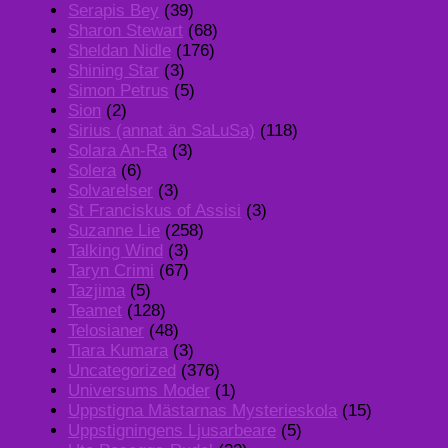
Serapis Bey
(39)
Sharon Stewart
(68)
Sheldan Nidle
(176)
Shining Star
(3)
Simon Petrus
(5)
Sion
(2)
Sirius (annat än SaLuSa)
(118)
Solara An-Ra
(3)
Solera
(6)
Solvarelser
(3)
St Franciskus of Assisi
(3)
Suzanne Lie
(258)
Talking Wind
(3)
Taryn Crimi
(67)
Tazjima
(5)
Teamet
(128)
Telosianer
(48)
Tiara Kumara
(3)
Uncategorized
(376)
Universums Moder
(1)
Uppstigna Mästarnas Mysterieskola
(15)
Uppstigningens Ljusarbeare
(5)