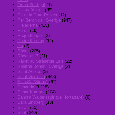
Orion Starlight
(1)
Pallas Athena
(69)
Patricia Cota-Robles
(12)
Per Beronius i Sverige
(947)
Plejaderna
(415)
Porda
(16)
Projektfonder
(2)
Projektförslag
(12)
Ra
(2)
Rådet
(205)
Rådet av 7
(21)
Rådet av Strålande Ljus
(22)
Rositha Bohlin i Sverige
(2)
Saint Aeolus
(3)
Saint Germain
(443)
SaLuSa (Sirius)
(67)
Sananda
(1,118)
Sanat Kumara
(104)
Sandra Walter (spirituell författare)
(8)
Sara Lindberg
(13)
Sarah
(15)
Saul
(240)