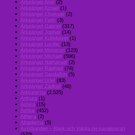
Ärkeängel Ariel
(2)
Ärkeängel Azrael
(1)
Ärkeängel Chamuel
(2)
Ärkeängel Faith
(3)
Ärkeängel Gabriel
(317)
Ärkeängel Jophiel
(14)
Ärkeängel Kollektivet
(1)
Ärkeängel Lucifer
(13)
Ärkeängel Metatron
(123)
Ärkeängel Michael
(596)
Ärkeängel Nathanael
(2)
Ärkeängel Raphael
(74)
Ärkeängel Sandalfon
(5)
Ärkeängel Uriel
(83)
Ärkeängel Zadkiel
(48)
Arkturierna
(2,525)
Arthura
(1)
Ashira
(15)
Ashtar
(452)
Athena
(2)
Atlanterna
(5)
Avslöjanden – Bank och Valuta (ej kanaliserat)
(570)