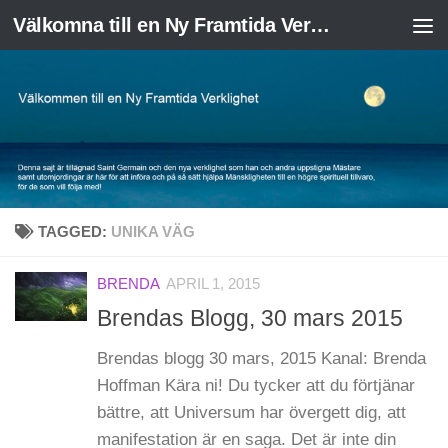
Välkomna till en Ny Framtida Verklighet
Skip to content
TAGGED:
UNIKA VÄG
BRENDA
APRIL 1, 2015
Brendas Blogg, 30 mars 2015
Brendas blogg 30 mars, 2015 Kanal: Brenda
Hoffman Kära ni! Du tycker att du förtjänar
bättre, att Universum har övergett dig, att
manifestation är en saga. Det är inte din