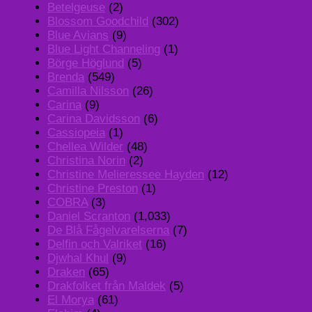
Betelgeuse
(2)
Blossom Goodchild
(302)
Blue Avians
(9)
Blue Light Channeling
(1)
Börge Höglund
(5)
Brenda
(549)
Camilla Nilsson
(26)
Carina
(9)
Carina Davidsson
(6)
Cassiopeia
(1)
Chellea Wilder
(48)
Christina Norin
(2)
Christine Melieressee Hayden
(12)
Christine Preston
(1)
COBRA
(3)
Daniel Scranton
(1,033)
De Blå Fågelvarelserna
(7)
Delfin och Valriket
(16)
Djwhal Khul
(9)
Draken
(65)
Drakfolket från Maldek
(5)
El Morya
(61)