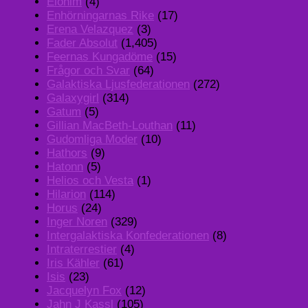
Elohim
(4)
Enhörningarnas Rike
(17)
Erena Velazquez
(3)
Fader Absolut
(1,405)
Feernas Kungadöme
(15)
Frågor och Svar
(64)
Galaktiska Ljusfederationen
(272)
Galaxygirl
(314)
Gatum
(5)
Gillian MacBeth-Louthan
(11)
Gudomliga Moder
(10)
Hathors
(9)
Hatonn
(5)
Helios och Vesta
(1)
Hilarion
(114)
Horus
(24)
Inger Noren
(329)
Intergalaktiska Konfederationen
(8)
Intraterrestier
(4)
Iris Kähler
(61)
Isis
(23)
Jacquelyn Fox
(12)
Jahn J Kassl
(105)