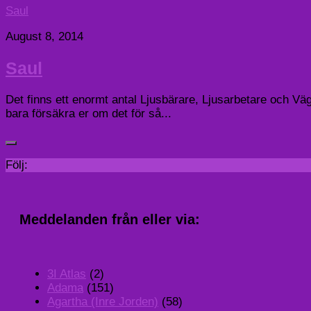
Saul
August 8, 2014
Saul
Det finns ett enormt antal Ljusbärare, Ljusarbetare och Vä
bara försäkra er om det för så...
Följ:
Meddelanden från eller via:
3I Atlas
(2)
Adama
(151)
Agartha (Inre Jorden)
(58)