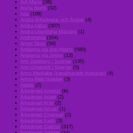
AiA Maria
(36)
Aisha North
(32)
Aita
(109)
Andra Ärkeänglar och Änglar
(4)
Andra källor
(307)
Andra Uppstigna Mästare
(1)
Andromeda
(154)
Angel Skog
(50)
Änglarna via Ann Albers
(580)
Änglarna via Jenny
(13)
Ann Dahlberg i Sverige
(135)
Ann Gripenlöf i Sverige
(5)
Anna Merkaba (kanaliserade budskap)
(4)
Anrita Melchizedek
(3)
Apollo
(2)
Ärkeängel Ametist
(6)
Ärkeängel Anael
(2)
Ärkeängel Ariel
(2)
Ärkeängel Azrael
(1)
Ärkeängel Chamuel
(2)
Ärkeängel Faith
(3)
Ärkeängel Gabriel
(317)
Ärkeängel Jophiel
(14)