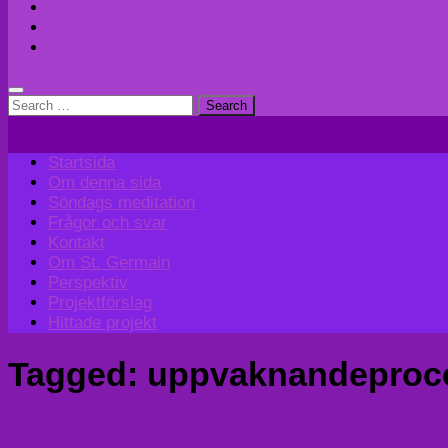
Perspektiv
Projektförslag
Hittade projekt
Search
for:
Startsida
Om denna sida
Söndags meditation
Frågor och svar
Kontakt
Om St. Germain
Perspektiv
Projektförslag
Hittade projekt
Tagged:
uppvaknandeproc