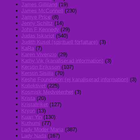
James Gilliland
(19)
James McConnell
(230)
Jamye Price
(8)
Jenny Schiltz
(14)
John F Kennedy
(29)
Judas Iskariot
(540)
Judith Kusel (spirituell författare)
(3)
KaRa
(7)
Karen Vivenzio
(29)
Kathy Vik (kanaliserad information)
(3)
Kerstin Eriksson
(107)
Kerstin Sisilla
(70)
Keshe Foundation (ej kanaliserad information)
(3)
Kollektivet
(225)
Kosmisk Medvetenhet
(3)
Krista
(20)
Kristallriket
(127)
Kryon
(13)
Kuan Yin
(130)
Kuthumi
(77)
Lady Moder Maria
(387)
Lady Nada
(167)