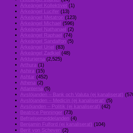
Ärkeängel Kollektivet
(1)
Ärkeängel Lucifer
(13)
Ärkeängel Metatron
(123)
Ärkeängel Michael
(596)
Ärkeängel Nathanael
(2)
Ärkeängel Raphael
(74)
Ärkeängel Sandalfon
(5)
Ärkeängel Uriel
(83)
Ärkeängel Zadkiel
(48)
Arkturierna
(2,525)
Arthura
(1)
Ashira
(15)
Ashtar
(452)
Athena
(2)
Atlanterna
(5)
Avslöjanden – Bank och Valuta (ej kanaliserat)
(57
Avslöjanden – Medicin (ej kanaliserat)
(5)
Avsöjanden – Politik (ej kanaliserat)
(42)
Beatrice Penninger
(73)
Befrielsemeddelanden
(4)
Benjamin Fulford (ej kanaliserat)
(104)
Berit von Scheven
(2)