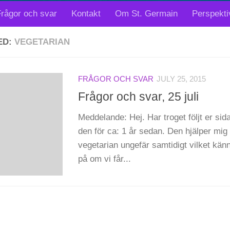
rågor och svar
Kontakt
Om St. Germain
Perspekti
ED:
VEGETARIAN
FRÅGOR OCH SVAR
JULY 25, 2015
Frågor och svar, 25 juli
Meddelande: Hej. Har troget följt er sid
den för ca: 1 år sedan. Den hjälper mig
vegetarian ungefär samtidigt vilket kän
på om vi får...