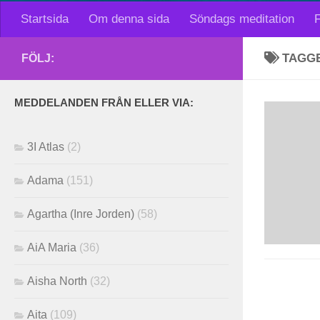
Startsida
Om denna sida
Söndags meditation
F
TAGG
FÖLJ:
MEDDELANDEN FRÅN ELLER VIA:
3I Atlas
(2)
Adama
(151)
Agartha (Inre Jorden)
(58)
AiA Maria
(36)
Aisha North
(32)
Aita
(109)