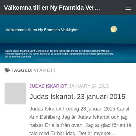
Välkomna till en Ny Framtida Verklighet
Skip to content
TAGGED:
VI ÄR ETT
JUDAS ISKARIOT
JANUARY 24, 2015
Judas Iskariot, 23 januari 2015
Judas Iskariot Fredag 23 januari 2015 Kanal
Ann Dahlberg Jag är Judas Iskariot och jag
hälsar Er alla från ovan. Jag är glad för att få
tala med Er här idag. Det är mycket...