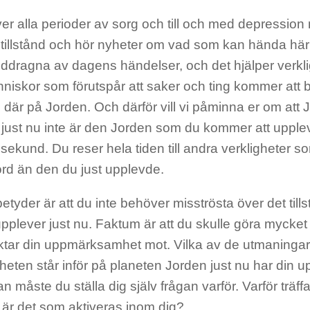
er alla perioder av sorg och till och med depression n
 tillstånd och hör nyheter om vad som kan hända härnä
ddragna av dagens händelser, och det hjälper verklig
niskor som förutspår att saker och ting kommer att b
re där på Jorden. Och därför vill vi påminna er om att
 just nu inte är den Jorden som du kommer att uppl
sekund. Du reser hela tiden till andra verkligheter s
rd än den du just upplevde.
etyder är att du inte behöver misströsta över det till
plever just nu. Faktum är att du skulle göra mycket bät
iktar din uppmärksamhet mot. Vilka av de utmaninga
heten står inför på planeten Jorden just nu har din
 måste du ställa dig själv frågan varför. Varför träff
 är det som aktiveras inom dig?