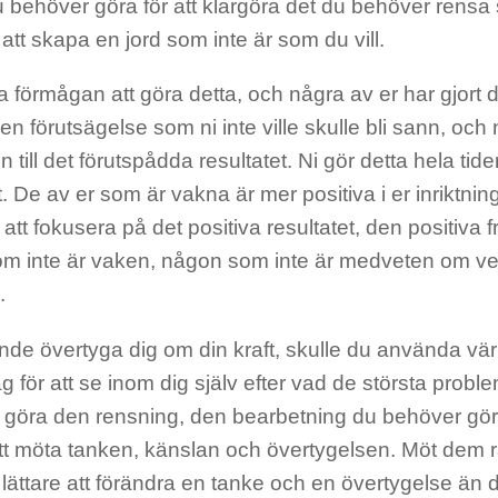
 behöver göra för att klargöra det du behöver rensa s
r att skapa en jord som inte är som du vill.
la förmågan att göra detta, och några av er har gjort d
en förutsägelse som ni inte ville skulle bli sann, och
 till det förutspådda resultatet. Ni gör detta hela tide
t. De av er som är vakna är mer positiva i er inriktnin
tt fokusera på det positiva resultatet, den positiva 
m inte är vaken, någon som inte är medveten om ve
.
unde övertyga dig om din kraft, skulle du använda vär
ag för att se inom dig själv efter vad de största prob
u göra den rensning, den bearbetning du behöver gör
t möta tanken, känslan och övertygelsen. Möt dem r
r lättare att förändra en tanke och en övertygelse än du