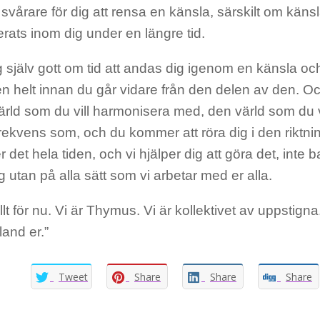
svårare för dig att rensa en känsla, särskilt om käns
rats inom dig under en längre tid.
 själv gott om tid att andas dig igenom en känsla och 
n helt innan du går vidare från den delen av den. O
rld som du vill harmonisera med, den värld som du vil
ekvens som, och du kommer att röra dig i den riktnin
er det hela tiden, och vi hjälper dig att göra det, int
g utan på alla sätt som vi arbetar med er alla.
llt för nu. Vi är Thymus. Vi är kollektivet av uppstign
bland er.”
Tweet
Share
Share
Share