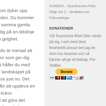
SCANDZA – Skandinaviska Folks
 som dyker upp
Uttåg: Del 2 – Järnåldern och
om den. Du kommer
Folkvandringar
eva samma gamla,
DONATIONER
g på en tidslinje
Vår finansiella frihet låter vänta
 girighet.
på sig. I och med ökat
finansiellt ansvar ber jag de
 du är menad att
som har resurser och så
en som ger dig
känner att ge ett bidrag. Per
då håller du med
Staffan
t landskapet på
ss just nu. Det
för att uppleva en
 krävs
 att göra det