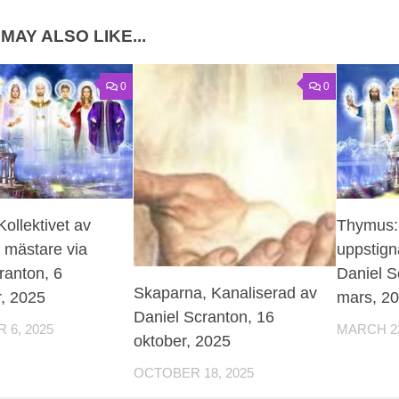
MAY ALSO LIKE...
0
0
ollektivet av
Thymus: 
 mästare via
uppstign
ranton, 6
Daniel S
Skaparna, Kanaliserad av
, 2025
mars, 2
Daniel Scranton, 16
6, 2025
MARCH 22
oktober, 2025
OCTOBER 18, 2025