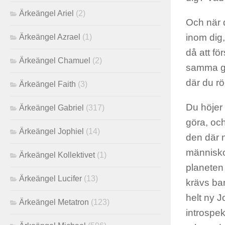
Ärkeängel Ariel
(2)
Och när d
inom dig
Ärkeängel Azrael
(1)
då att fö
Ärkeängel Chamuel
(2)
samma gam
där du rö
Ärkeängel Faith
(3)
Du höjer
Ärkeängel Gabriel
(317)
göra, oc
Ärkeängel Jophiel
(14)
den där n
människo
Ärkeängel Kollektivet
(1)
planeten 
Ärkeängel Lucifer
(13)
krävs bar
helt ny J
Ärkeängel Metatron
(123)
introspek