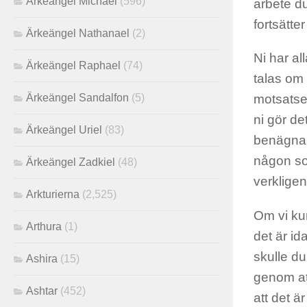
Ärkeängel Michael
(596)
arbete du
fortsätte
Ärkeängel Nathanael
(2)
Ni har al
Ärkeängel Raphael
(74)
talas om 
Ärkeängel Sandalfon
(5)
motsatsen
ni gör de
Ärkeängel Uriel
(83)
benägna a
någon so
Ärkeängel Zadkiel
(48)
verkligen
Arkturierna
(2,525)
Om vi ​​k
Arthura
(1)
det är id
skulle d
Ashira
(15)
genom at
Ashtar
(452)
att det ä