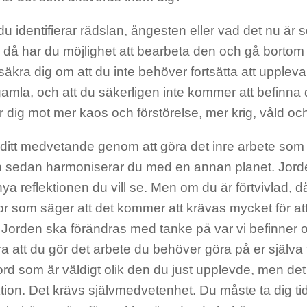
u identifierar rädslan, ångesten eller vad det nu är
, då har du möjlighet att bearbeta den och gå bort
rsäkra dig om att du inte behöver fortsätta att uppl
la, och att du säkerligen inte kommer att befinna di
r dig mot mer kaos och förstörelse, mer krig, våld och
 ditt medvetande genom att göra det inre arbete som
h sedan harmoniserar du med en annan planet. Jord
ya reflektionen du vill se. Men om du är förtvivlad, 
r som säger att det kommer att krävas mycket för at
Jorden ska förändras med tanke på var vi befinner o
a att du gör det arbete du behöver göra på er själva 
ord som är väldigt olik den du just upplevde, men det
tion. Det krävs självmedvetenhet. Du måste ta dig tid