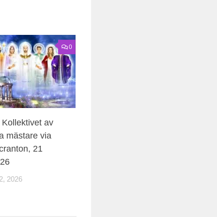
0
Kollektivet av
a mästare via
cranton, 21
026
, 2026