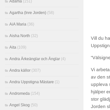
Adama
(151)
Agartha (Inre Jorden)
(58)
AiA Maria
(36)
Aisha North
(32)
Vill du h
Uppstign
Aita
(109)
“Välsigne
Andra Ärkeänglar och Änglar
(4)
Vi arbeta
Andra källor
(307)
av den st
Andra Uppstigna Mästare
(1)
uppleva s
hjälper er
Andromeda
(154)
stor gläd
Angel Skog
(50)
Jorden sk