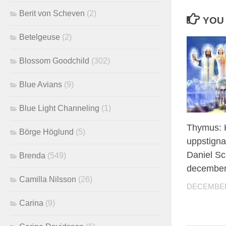
Berit von Scheven
(2)
YOU 
Betelgeuse
(2)
Blossom Goodchild
(302)
Blue Avians
(9)
Blue Light Channeling
(1)
Thymus: K
Börge Höglund
(5)
uppstigna
Daniel Sc
Brenda
(549)
december
Camilla Nilsson
(26)
DECEMBER 
Carina
(9)