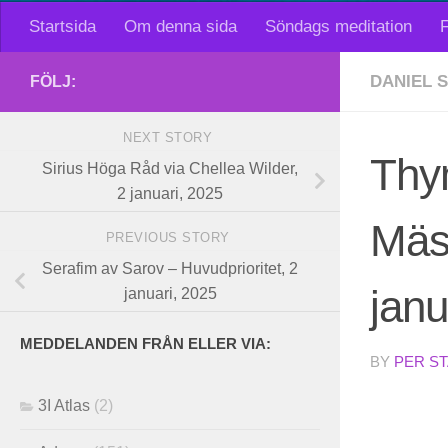
Startsida
Om denna sida
Söndags meditation
F
DANIEL 
FÖLJ:
NEXT STORY
Thym
Sirius Höga Råd via Chellea Wilder,
2 januari, 2025
Mäst
PREVIOUS STORY
Serafim av Sarov – Huvudprioritet, 2
janu
januari, 2025
MEDDELANDEN FRÅN ELLER VIA:
BY
PER S
3I Atlas
(2)