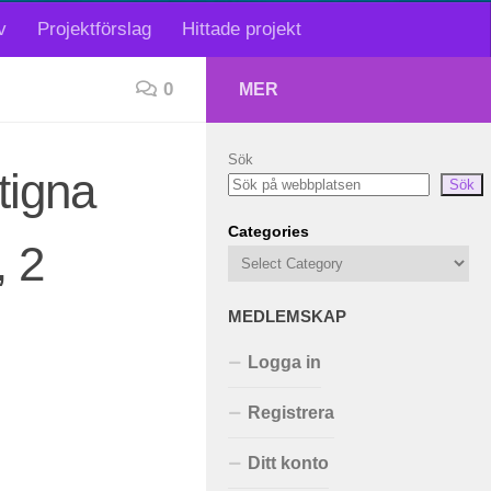
v
Projektförslag
Hittade projekt
0
MER
Sök
tigna
Sök
Categories
, 2
MEDLEMSKAP
Logga in
Registrera
Ditt konto