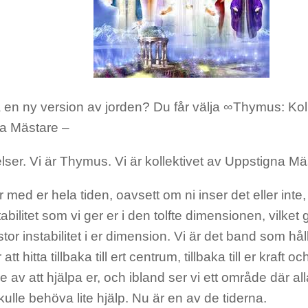
a en ny version av jorden? Du får välja ∞Thymus: Kol
a Mästare –
lser. Vi är Thymus. Vi är kollektivet av Uppstigna Mä
r med er hela tiden, oavsett om ni inser det eller inte,
abilitet som vi ger er i den tolfte dimensionen, vilket g
tor instabilitet i er dimension. Vi är det band som hål
 att hitta tillbaka till ert centrum, tillbaka till er kraft o
je av att hjälpa er, och ibland ser vi ett område där a
ulle behöva lite hjälp. Nu är en av de tiderna.