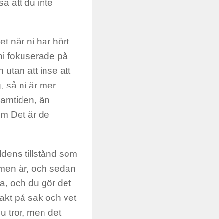
å att du inte
et när ni har hört
 ni fokuserade på
n utan att inse att
g, så ni är mer
framtiden, än
m Det är de
ldens tillstånd som
lemen är, och sedan
a, och du gör det
akt på sak och vet
 tror, ​​men det