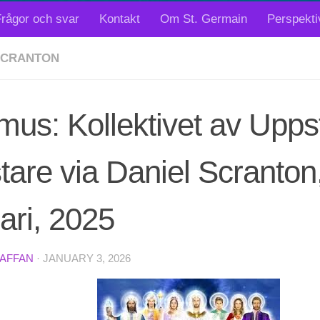
rågor och svar
Kontakt
Om St. Germain
Perspekti
SCRANTON
us: Kollektivet av Upps
are via Daniel Scranton
ari, 2025
TAFFAN
·
JANUARY 3, 2026