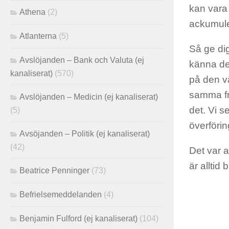
kan vara 
Athena
(2)
ackumule
Atlanterna
(5)
Så ge dig
Avslöjanden – Bank och Valuta (ej
känna de
kanaliserat)
(570)
på den vä
samma fr
Avslöjanden – Medicin (ej kanaliserat)
det. Vi s
(5)
överförin
Avsöjanden – Politik (ej kanaliserat)
(42)
Det var a
är alltid 
Beatrice Penninger
(73)
Befrielsemeddelanden
(4)
Benjamin Fulford (ej kanaliserat)
(104)