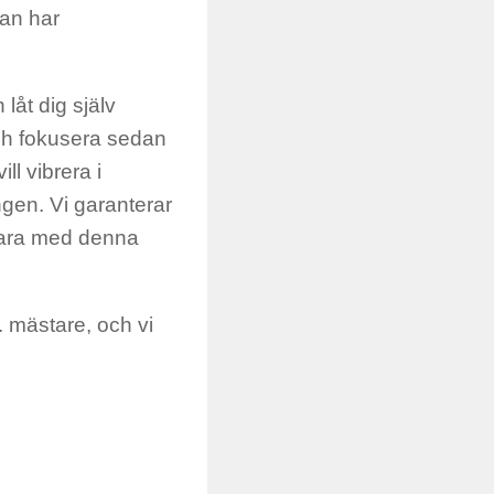
lan har
låt dig själv
ch fokusera sedan
l vibrera i
gen. Vi garanterar
e bara med denna
a. mästare, och vi