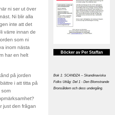
är ni ser ut över
st. Ni blir alla
en inte att det
li värre innan de
 Jorden som ni
eva inom nästa
Böcker av Per Staffan
om har en helt
stånd på jorden
Bok 1: SCANDZA – Skandinaviska
Folks Uttåg: Del 1 - Den Blomstrande
tre i att titta på
Bronsåldern och dess undergång
.
r som
 uppmärksamhet?
ar just den frågan