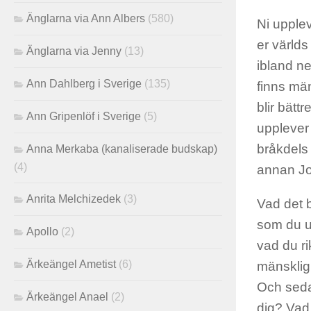
Änglarna via Ann Albers
(580)
Ni upplev
er världs
Änglarna via Jenny
(13)
ibland ne
Ann Dahlberg i Sverige
(135)
finns män
blir bätt
Ann Gripenlöf i Sverige
(5)
upplever
bråkdels 
Anna Merkaba (kanaliserade budskap)
(4)
annan Jo
Anrita Melchizedek
(3)
Vad det b
som du up
Apollo
(2)
vad du r
Ärkeängel Ametist
(6)
mänsklig
Och sedan
Ärkeängel Anael
(2)
dig? Vad