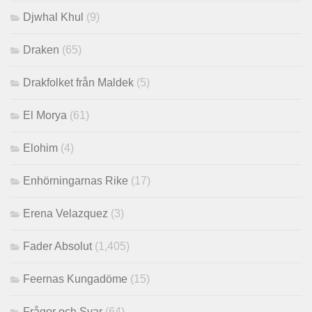
Djwhal Khul
(9)
Draken
(65)
Drakfolket från Maldek
(5)
El Morya
(61)
Elohim
(4)
Enhörningarnas Rike
(17)
Erena Velazquez
(3)
Fader Absolut
(1,405)
Feernas Kungadöme
(15)
Frågor och Svar
(64)