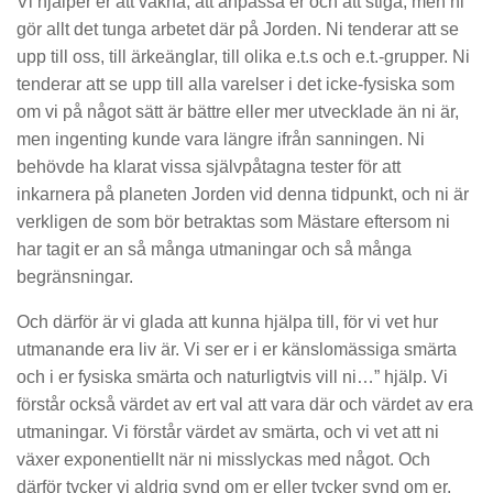
Vi hjälper er att vakna, att anpassa er och att stiga, men ni
gör allt det tunga arbetet där på Jorden. Ni tenderar att se
upp till oss, till ärkeänglar, till olika e.t.s och e.t.-grupper. Ni
tenderar att se upp till alla varelser i det icke-fysiska som
om vi på något sätt är bättre eller mer utvecklade än ni är,
men ingenting kunde vara längre ifrån sanningen. Ni
behövde ha klarat vissa självpåtagna tester för att
inkarnera på planeten Jorden vid denna tidpunkt, och ni är
verkligen de som bör betraktas som Mästare eftersom ni
har tagit er an så många utmaningar och så många
begränsningar.
Och därför är vi glada att kunna hjälpa till, för vi vet hur
utmanande era liv är. Vi ser er i er känslomässiga smärta
och i er fysiska smärta och naturligtvis vill ni…” hjälp. Vi
förstår också värdet av ert val att vara där och värdet av era
utmaningar. Vi förstår värdet av smärta, och vi vet att ni
växer exponentiellt när ni misslyckas med något. Och
därför tycker vi aldrig synd om er eller tycker synd om er.