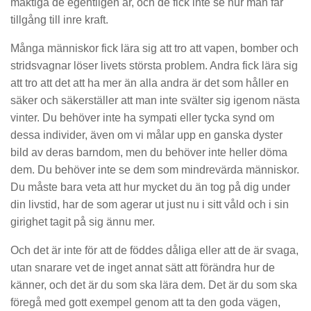
mäktiga de egentligen är, och de fick inte se hur man får
tillgång till inre kraft.
Många människor fick lära sig att tro att vapen, bomber och
stridsvagnar löser livets största problem. Andra fick lära sig
att tro att det att ha mer än alla andra är det som håller en
säker och säkerställer att man inte svälter sig igenom nästa
vinter. Du behöver inte ha sympati eller tycka synd om
dessa individer, även om vi målar upp en ganska dyster
bild av deras barndom, men du behöver inte heller döma
dem. Du behöver inte se dem som mindrevärda människor.
Du måste bara veta att hur mycket du än tog på dig under
din livstid, har de som agerar ut just nu i sitt våld och i sin
girighet tagit på sig ännu mer.
Och det är inte för att de föddes dåliga eller att de är svaga,
utan snarare vet de inget annat sätt att förändra hur de
känner, och det är du som ska lära dem. Det är du som ska
föregå med gott exempel genom att ta den goda vägen,