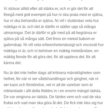
Vi strävar alltid efter att stärka er, och vi gör det för att
föregå med gott exempel på hur ni ska prata med er själva,
hur ni ska behandla er själva. Ni vill i slutändan veta hur
mäktiga ni är, och det är därför ni ställer upp så många
utmaningar. Det är därför ni går med på att begränsa er
själva på så många sätt. Det finns en metod bakom er
galenskap. Ni vill veta erfarenhetsmässigt och visceralt hur
mäktiga ni är, och ni behöver en mäktig motståndare, en
mäktig fiende för att göra det, för att uppleva det, för att
känna det.
Nu är det inte heller dags att kritisera mänskligheten som
helhet, för när ni ser våldshandlingar och girighet, när ni
ser kaos och förstörelse, vet ni att de varelser som är
inblandade i allt detta föddes in i en enorm mängd rädsla.
De var omgivna av rädsla. De lärdes vem och vad de ska
frukta och vad man ska göra åt det. De fick inte lära sig hur