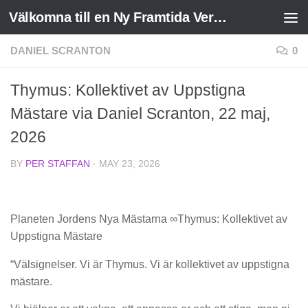
Välkomna till en Ny Framtida Verklighet
Skip to content
DANIEL SCRANTON
0
Thymus: Kollektivet av Uppstigna
Mästare via Daniel Scranton, 22 maj,
2026
BY
PER STAFFAN
·
MAY 23, 2026
Planeten Jordens Nya Mästarna ∞Thymus: Kollektivet av
Uppstigna Mästare
“Välsignelser. Vi är Thymus. Vi är kollektivet av uppstigna
mästare.