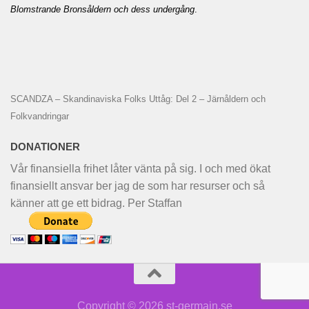
Blomstrande Bronsåldern och dess undergång
.
SCANDZA – Skandinaviska Folks Uttåg: Del 2 – Järnåldern och
Folkvandringar
DONATIONER
Vår finansiella frihet låter vänta på sig. I och med ökat
finansiellt ansvar ber jag de som har resurser och så
känner att ge ett bidrag. Per Staffan
Copyright © 2026 st-germain.se