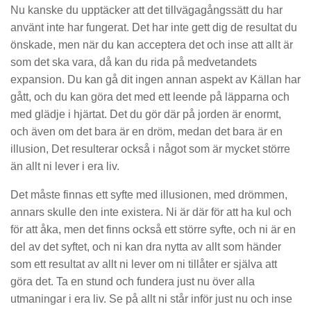
Nu kanske du upptäcker att det tillvägagångssätt du har
använt inte har fungerat. Det har inte gett dig de resultat du
önskade, men när du kan acceptera det och inse att allt är
som det ska vara, då kan du rida på medvetandets
expansion. Du kan gå dit ingen annan aspekt av Källan har
gått, och du kan göra det med ett leende på läpparna och
med glädje i hjärtat. Det du gör där på jorden är enormt,
och även om det bara är en dröm, medan det bara är en
illusion, Det resulterar också i något som är mycket större
än allt ni lever i era liv.
Det måste finnas ett syfte med illusionen, med drömmen,
annars skulle den inte existera. Ni är där för att ha kul och
för att åka, men det finns också ett större syfte, och ni är en
del av det syftet, och ni kan dra nytta av allt som händer
som ett resultat av allt ni lever om ni tillåter er själva att
göra det. Ta en stund och fundera just nu över alla
utmaningar i era liv. Se på allt ni står inför just nu och inse