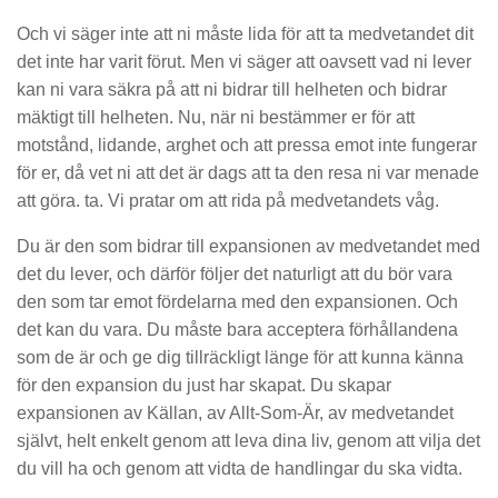
Och vi säger inte att ni måste lida för att ta medvetandet dit
det inte har varit förut. Men vi säger att oavsett vad ni lever
kan ni vara säkra på att ni bidrar till helheten och bidrar
mäktigt till helheten. Nu, när ni bestämmer er för att
motstånd, lidande, arghet och att pressa emot inte fungerar
för er, då vet ni att det är dags att ta den resa ni var menade
att göra. ta. Vi pratar om att rida på medvetandets våg.
Du är den som bidrar till expansionen av medvetandet med
det du lever, och därför följer det naturligt att du bör vara
den som tar emot fördelarna med den expansionen. Och
det kan du vara. Du måste bara acceptera förhållandena
som de är och ge dig tillräckligt länge för att kunna känna
för den expansion du just har skapat. Du skapar
expansionen av Källan, av Allt-Som-Är, av medvetandet
självt, helt enkelt genom att leva dina liv, genom att vilja det
du vill ha och genom att vidta de handlingar du ska vidta.