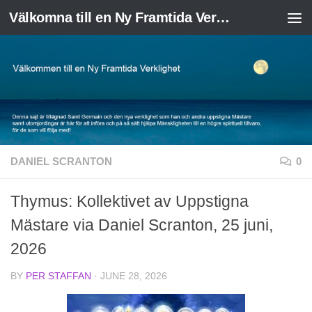
Välkomna till en Ny Framtida Verklighet
Skip to content
DANIEL SCRANTON
0
Thymus: Kollektivet av Uppstigna
Mästare via Daniel Scranton, 25 juni,
2026
BY
PER STAFFAN
·
JUNE 28, 2026