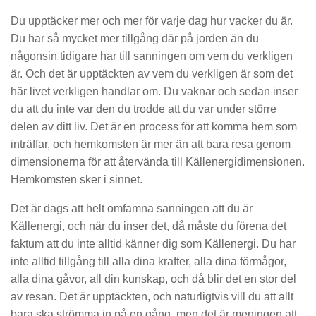
Du upptäcker mer och mer för varje dag hur vacker du är.
Du har så mycket mer tillgång där på jorden än du
någonsin tidigare har till sanningen om vem du verkligen
är. Och det är upptäckten av vem du verkligen är som det
här livet verkligen handlar om. Du vaknar och sedan inser
du att du inte var den du trodde att du var under större
delen av ditt liv. Det är en process för att komma hem som
inträffar, och hemkomsten är mer än att bara resa genom
dimensionerna för att återvända till Källenergidimensionen.
Hemkomsten sker i sinnet.
Det är dags att helt omfamna sanningen att du är
Källenergi, och när du inser det, då måste du förena det
faktum att du inte alltid känner dig som Källenergi. Du har
inte alltid tillgång till alla dina krafter, alla dina förmågor,
alla dina gåvor, all din kunskap, och då blir det en stor del
av resan. Det är upptäckten, och naturligtvis vill du att allt
bara ska strömma in på en gång, men det är meningen att