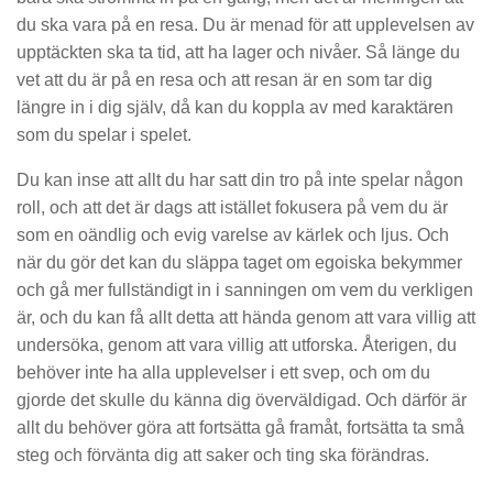
du ska vara på en resa. Du är menad för att upplevelsen av
upptäckten ska ta tid, att ha lager och nivåer. Så länge du
vet att du är på en resa och att resan är en som tar dig
längre in i dig själv, då kan du koppla av med karaktären
som du spelar i spelet.
Du kan inse att allt du har satt din tro på inte spelar någon
roll, och att det är dags att istället fokusera på vem du är
som en oändlig och evig varelse av kärlek och ljus. Och
när du gör det kan du släppa taget om egoiska bekymmer
och gå mer fullständigt in i sanningen om vem du verkligen
är, och du kan få allt detta att hända genom att vara villig att
undersöka, genom att vara villig att utforska. Återigen, du
behöver inte ha alla upplevelser i ett svep, och om du
gjorde det skulle du känna dig överväldigad. Och därför är
allt du behöver göra att fortsätta gå framåt, fortsätta ta små
steg och förvänta dig att saker och ting ska förändras.