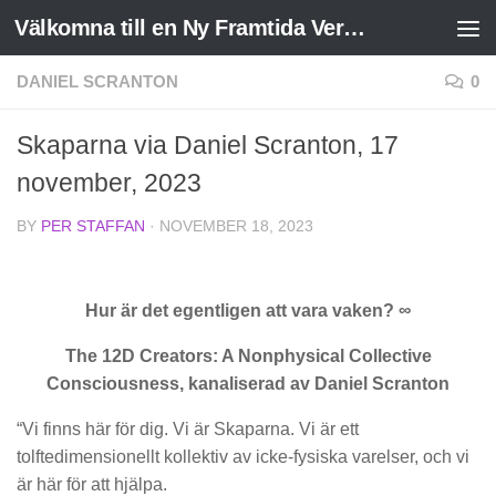
Välkomna till en Ny Framtida Verklighet
Skip to content
DANIEL SCRANTON
0
Skaparna via Daniel Scranton, 17
november, 2023
BY
PER STAFFAN
·
NOVEMBER 18, 2023
Hur är det egentligen att vara vaken? ∞
The 12D Creators: A Nonphysical Collective
Consciousness, kanaliserad av Daniel Scranton
“Vi finns här för dig. Vi är Skaparna. Vi är ett
tolftedimensionellt kollektiv av icke-fysiska varelser, och vi
är här för att hjälpa.