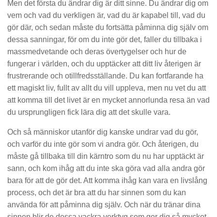
Men det första du ändrar dig är ditt sinne. Du ändrar dig om
vem och vad du verkligen är, vad du är kapabel till, vad du
gör där, och sedan måste du fortsätta påminna dig själv om
dessa sanningar, för om du inte gör det, faller du tillbaka i
massmedvetande och deras övertygelser och hur de
fungerar i världen, och du upptäcker att ditt liv återigen är
frustrerande och otillfredsställande. Du kan fortfarande ha
ett magiskt liv, fullt av allt du vill uppleva, men nu vet du att
att komma till det livet är en mycket annorlunda resa än vad
du ursprungligen fick lära dig att det skulle vara.
Och så människor utanför dig kanske undrar vad du gör,
och varför du inte gör som vi andra gör. Och återigen, du
måste gå tillbaka till din kärntro som du nu har upptäckt är
sann, och kom ihåg att du inte ska göra vad alla andra gör
bara för att de gör det. Att komma ihåg kan vara en livslång
process, och det är bra att du har sinnen som du kan
använda för att påminna dig själv. Och när du tränar dina
sinnen blir de dessa vackra verktyg som ger dig så mycket