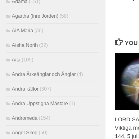
Adama
(151)
Agartha (Inre Jorden)
(58)
AiA Maria
(36)
YOU 
Aisha North
(32)
Aita
(109)
Andra Ärkeänglar och Änglar
(4)
Andra källor
(307)
Andra Uppstigna Mästare
(1)
Andromeda
(154)
LORD S
Viktiga 
Angel Skog
(50)
144, 5 jul