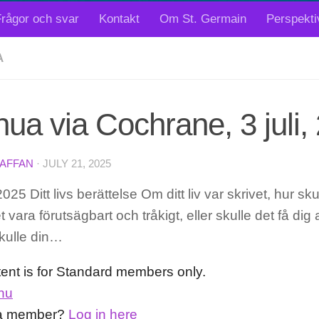
rågor och svar
Kontakt
Om St. Germain
Perspekti
A
ua via Cochrane, 3 juli,
TAFFAN
·
JULY 21, 2025
25 Ditt livs berättelse Om ditt liv var skrivet, hur sk
 vara förutsägbart och tråkigt, eller skulle det få dig at
kulle din…
tent is for Standard members only.
nu
 a member?
Log in here