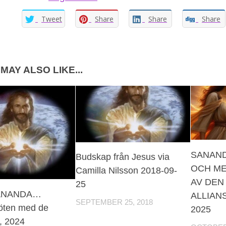
Tweet
Share
Share
Share
MAY ALSO LIKE...
SANAND
Budskap från Jesus via
OCH M
Camilla Nilsson 2018-09-
AV DEN
25
ANANDA…
ALLIANS
SEPTEMBER 25, 2018
möten med de
2025
i, 2024