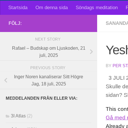
Startsida
Om denna sida
Söndags meditation
F
SANAND
FÖLJ:
NEXT STORY
Yesh
Rafael – Budskap om Ljuskoden, 21
juli, 2025
BY
PER S
PREVIOUS STORY
Inger Noren kanaliserar Sitt Högre
3 JULI 20
Jag, 18 juli, 2025
Skulle det
sidan? S
MEDDELANDEN FRÅN ELLER VIA:
This con
3I Atlas
(2)
Gå med 
Already