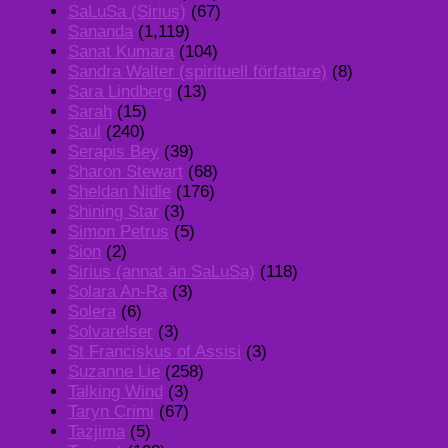
SaLuSa (Sirius)
(67)
Sananda
(1,119)
Sanat Kumara
(104)
Sandra Walter (spirituell författare)
(8)
Sara Lindberg
(13)
Sarah
(15)
Saul
(240)
Serapis Bey
(39)
Sharon Stewart
(68)
Sheldan Nidle
(176)
Shining Star
(3)
Simon Petrus
(5)
Sion
(2)
Sirius (annat än SaLuSa)
(118)
Solara An-Ra
(3)
Solera
(6)
Solvarelser
(3)
St Franciskus of Assisi
(3)
Suzanne Lie
(258)
Talking Wind
(3)
Taryn Crimi
(67)
Tazjima
(5)