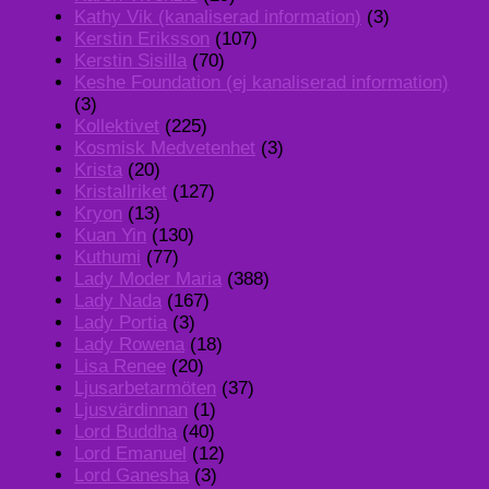
Kathy Vik (kanaliserad information)
(3)
Kerstin Eriksson
(107)
Kerstin Sisilla
(70)
Keshe Foundation (ej kanaliserad information)
(3)
Kollektivet
(225)
Kosmisk Medvetenhet
(3)
Krista
(20)
Kristallriket
(127)
Kryon
(13)
Kuan Yin
(130)
Kuthumi
(77)
Lady Moder Maria
(388)
Lady Nada
(167)
Lady Portia
(3)
Lady Rowena
(18)
Lisa Renee
(20)
Ljusarbetarmöten
(37)
Ljusvärdinnan
(1)
Lord Buddha
(40)
Lord Emanuel
(12)
Lord Ganesha
(3)