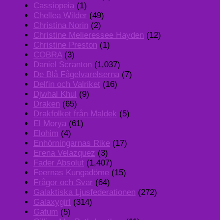
Cassiopeia
(1)
Chellea Wilder
(49)
Christina Norin
(2)
Christine Melieressee Hayden
(12)
Christine Preston
(1)
COBRA
(3)
Daniel Scranton
(1,037)
De Blå Fågelvarelserna
(7)
Delfin och Valriket
(16)
Djwhal Khul
(9)
Draken
(65)
Drakfolket från Maldek
(5)
El Morya
(61)
Elohim
(4)
Enhörningarnas Rike
(17)
Erena Velazquez
(3)
Fader Absolut
(1,407)
Feernas Kungadöme
(15)
Frågor och Svar
(64)
Galaktiska Ljusfederationen
(272)
Galaxygirl
(314)
Gatum
(5)