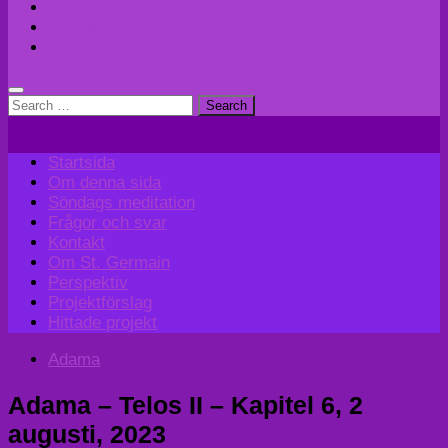
Perspektiv
Projektförslag
Hittade projekt
Search
for:
Startsida
Om denna sida
Söndags meditation
Frågor och svar
Kontakt
Om St. Germain
Perspektiv
Projektförslag
Hittade projekt
Adama
Adama – Telos II – Kapitel 6, 2
augusti, 2023