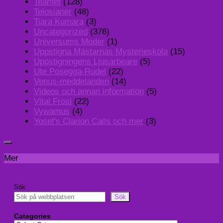
Teamet
(128)
Telosianer
(48)
Tiara Kumara
(3)
Uncategorized
(376)
Universums Moder
(1)
Uppstigna Mästarnas Mysterieskola
(15)
Uppstigningens Ljusarbeare
(5)
Ute Posegga-Rudel
(22)
Venus-meddelanden
(14)
Videos och annan information
(5)
Vital Frosi
(22)
Vywamus
(4)
Yosef's Clarion Calls och mer
(3)
Mer
Sök
Sök
Categories