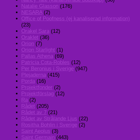
Natalie Glasson
(176)
NESARA
(2)
Office of Poofness (ej kanaliserad information)
(23)
Orakel Sara
(12)
Oraklet
(36)
Orion
(7)
Orion Starlight
(1)
Pallas Athena
(69)
Patricia Cota-Robles
(12)
Per Beronius i Sverige
(947)
Plejaderna
(415)
Porda
(16)
Projektfonder
(2)
Projektförslag
(12)
Ra
(2)
Rådet
(205)
Rådet av 7
(21)
Rådet av Strålande Ljus
(22)
Rositha Bohlin i Sverige
(2)
Saint Aeolus
(3)
Saint Germain
(443)