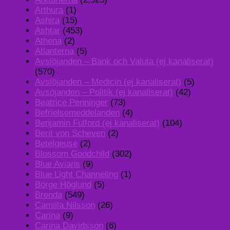
Arthura
(1)
Ashira
(15)
Ashtar
(453)
Athena
(2)
Atlanterna
(5)
Avslöjanden – Bank och Valuta (ej kanaliserat)
(570)
Avslöjanden – Medicin (ej kanaliserat)
(5)
Avsöjanden – Politik (ej kanaliserat)
(42)
Beatrice Penninger
(73)
Befrielsemeddelanden
(4)
Benjamin Fulford (ej kanaliserat)
(104)
Berit von Scheven
(2)
Betelgeuse
(2)
Blossom Goodchild
(302)
Blue Avians
(9)
Blue Light Channeling
(1)
Börge Höglund
(5)
Brenda
(549)
Camilla Nilsson
(26)
Carina
(9)
Carina Davidsson
(6)