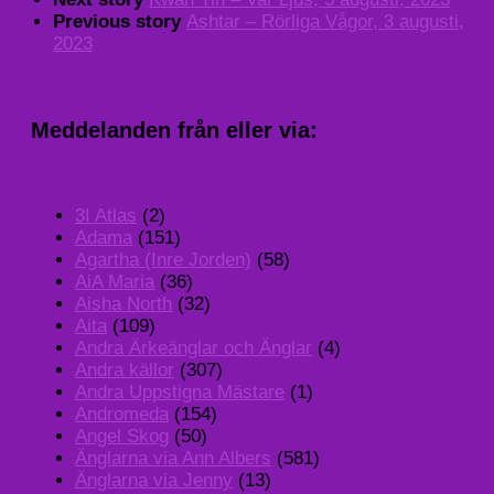
Previous story
Ashtar – Rörliga Vågor, 3 augusti,
2023
Meddelanden från eller via:
3I Atlas
(2)
Adama
(151)
Agartha (Inre Jorden)
(58)
AiA Maria
(36)
Aisha North
(32)
Aita
(109)
Andra Ärkeänglar och Änglar
(4)
Andra källor
(307)
Andra Uppstigna Mästare
(1)
Andromeda
(154)
Angel Skog
(50)
Änglarna via Ann Albers
(581)
Änglarna via Jenny
(13)