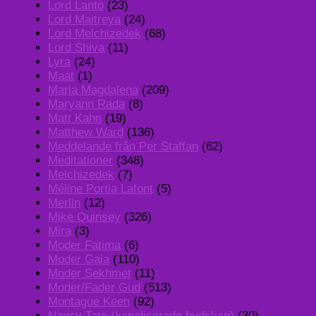
Lord Lanto
(23)
Lord Maitreya
(24)
Lord Melchizedek
(68)
Lord Shiva
(11)
Lyra
(24)
Maat
(1)
Maria Magdalena
(209)
Maryann Rada
(8)
Matt Kahn
(19)
Matthew Ward
(136)
Meddelande från Per Staffan
(62)
Meditationer
(348)
Melchizedek
(7)
Méline Portia Lafont
(5)
Merlin
(12)
Mike Quinsey
(326)
Mira
(3)
Moder Fatima
(6)
Moder Gaia
(110)
Moder Sekhmet
(11)
Moder/Fader Gud
(513)
Montague Keen
(92)
Nancy Tate (kanaliserade budskap)
(30)