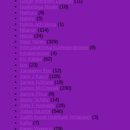
Gillian MacBeth-Louthan
(11)
Gudomliga Moder
(10)
Hathors
(9)
Hatonn
(5)
Helios och Vesta
(1)
Hilarion
(114)
Horus
(24)
Inger Noren
(329)
Intergalaktiska Konfederationen
(8)
Intraterrestier
(4)
Iris Kähler
(62)
Isis
(23)
Jacquelyn Fox
(12)
Jahn J Kassl
(105)
James Gilliland
(19)
James McConnell
(230)
Jamye Price
(8)
Jenny Schiltz
(14)
John F Kennedy
(29)
Judas Iskariot
(540)
Judith Kusel (spirituell författare)
(3)
KaRa
(7)
Karen Vivenzio
(29)