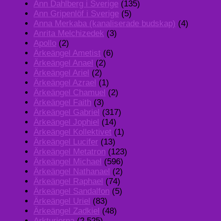
Ann Dahlberg i Sverige
(135)
Ann Gripenlöf i Sverige
(5)
Anna Merkaba (kanaliserade budskap)
(4)
Anrita Melchizedek
(3)
Apollo
(2)
Ärkeängel Ametist
(6)
Ärkeängel Anael
(2)
Ärkeängel Ariel
(2)
Ärkeängel Azrael
(1)
Ärkeängel Chamuel
(2)
Ärkeängel Faith
(3)
Ärkeängel Gabriel
(317)
Ärkeängel Jophiel
(14)
Ärkeängel Kollektivet
(1)
Ärkeängel Lucifer
(13)
Ärkeängel Metatron
(123)
Ärkeängel Michael
(596)
Ärkeängel Nathanael
(2)
Ärkeängel Raphael
(74)
Ärkeängel Sandalfon
(5)
Ärkeängel Uriel
(83)
Ärkeängel Zadkiel
(48)
Arkturierna
(2,525)