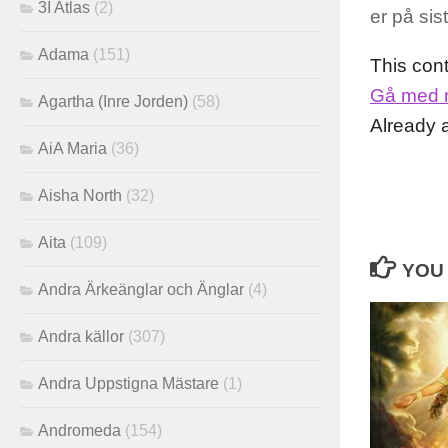
3I Atlas
(2)
er på sis
Adama
(151)
This con
Gå med 
Agartha (Inre Jorden)
(58)
Already
AiA Maria
(36)
Aisha North
(32)
Aita
(109)
YOU 
Andra Ärkeänglar och Änglar
(4)
Andra källor
(307)
Andra Uppstigna Mästare
(1)
Andromeda
(154)