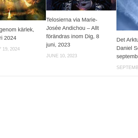
Telosierna via Marie-
Josée Andichou – Allt
 genom kärlek,
förändras inom Dig, 8
ri 2024
Det Arkt
juni, 2023
Daniel S
19, 2024
septemb
JUNE 10, 2023
SEPTEMBE