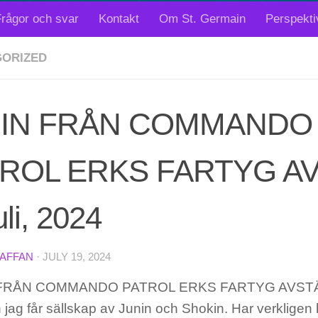
rågor och svar
Kontakt
Om St. Germain
Perspekti
ORIZED
BIN FRÅN COMMANDO
ROL ERKS FARTYG AV
uli, 2024
TAFFAN
·
JULY 19, 2024
FRÅN COMMANDO PATROL ERKS FARTYG AVSTÄLL
 jag får sällskap av Junin och Shokin. Har verkligen