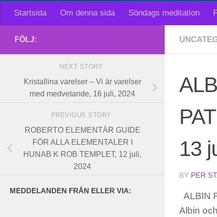
Startsida
Om denna sida
Söndags meditation
F
UNCATEG
FÖLJ:
NEXT STORY
AL
Kristallina varelser – Vi är varelser
med medvetande, 16 juli, 2024
PAT
PREVIOUS STORY
ROBERTO ELEMENTÄR GUIDE
13 j
FÖR ALLA ELEMENTALER I
HUNAB K ROB TEMPLET, 12 juli,
2024
BY
PER S
MEDDELANDEN FRÅN ELLER VIA:
ALBIN 
Albin och