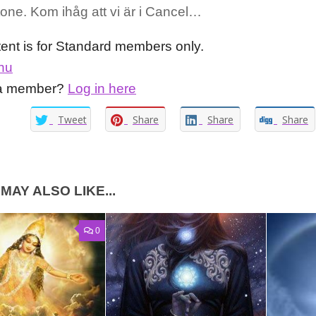
tone. Kom ihåg att vi är i Cancel…
tent is for Standard members only.
nu
 a member?
Log in here
Tweet
Share
Share
Share
MAY ALSO LIKE...
0