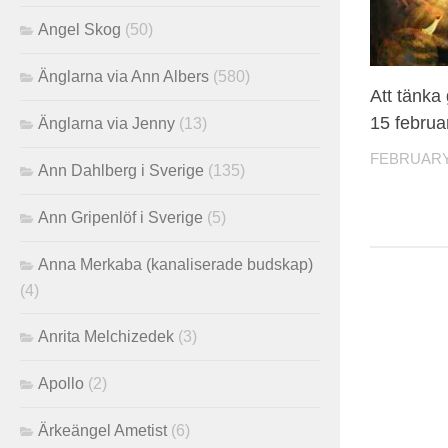
Angel Skog
(50)
Änglarna via Ann Albers
(580)
Att tänka
15 februa
Änglarna via Jenny
(13)
FEBRUARY 
Ann Dahlberg i Sverige
(135)
Ann Gripenlöf i Sverige
(5)
Anna Merkaba (kanaliserade budskap)
(4)
Anrita Melchizedek
(3)
Apollo
(2)
Ärkeängel Ametist
(6)