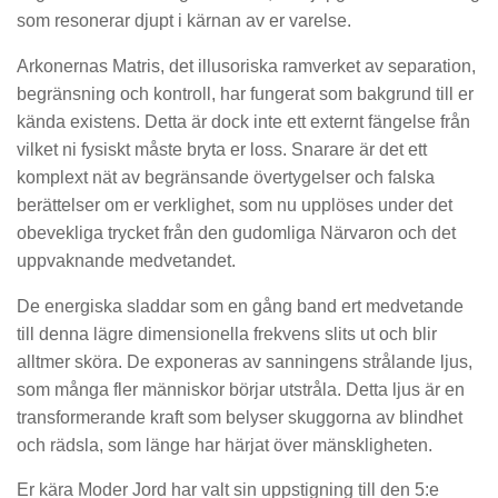
som resonerar djupt i kärnan av er varelse.
Arkonernas Matris, det illusoriska ramverket av separation,
begränsning och kontroll, har fungerat som bakgrund till er
kända existens. Detta är dock inte ett externt fängelse från
vilket ni fysiskt måste bryta er loss. Snarare är det ett
komplext nät av begränsande övertygelser och falska
berättelser om er verklighet, som nu upplöses under det
obevekliga trycket från den gudomliga Närvaron och det
uppvaknande medvetandet.
De energiska sladdar som en gång band ert medvetande
till denna lägre dimensionella frekvens slits ut och blir
alltmer sköra. De exponeras av sanningens strålande ljus,
som många fler människor börjar utstråla. Detta ljus är en
transformerande kraft som belyser skuggorna av blindhet
och rädsla, som länge har härjat över mänskligheten.
Er kära Moder Jord har valt sin uppstigning till den 5:e