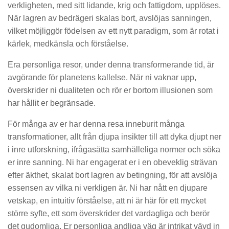
verkligheten, med sitt lidande, krig och fattigdom, upplöses.
När lagren av bedrägeri skalas bort, avslöjas sanningen,
vilket möjliggör födelsen av ett nytt paradigm, som är rotat i
kärlek, medkänsla och förståelse.
Era personliga resor, under denna transformerande tid, är
avgörande för planetens kallelse. När ni vaknar upp,
överskrider ni dualiteten och rör er bortom illusionen som
har hållit er begränsade.
För många av er har denna resa inneburit många
transformationer, allt från djupa insikter till att dyka djupt ner
i inre utforskning, ifrågasätta samhälleliga normer och söka
er inre sanning. Ni har engagerat er i en obeveklig strävan
efter äkthet, skalat bort lagren av betingning, för att avslöja
essensen av vilka ni verkligen är. Ni har nått en djupare
vetskap, en intuitiv förståelse, att ni är här för ett mycket
större syfte, ett som överskrider det vardagliga och berör
det gudomliga. Er personliga andliga väg är intrikat vävd in