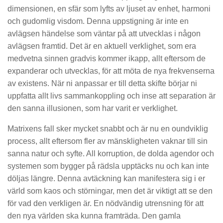
dimensionen, en sfär som lyfts av ljuset av enhet, harmoni
och gudomlig visdom. Denna uppstigning är inte en
avlägsen händelse som väntar på att utvecklas i någon
avlägsen framtid. Det är en aktuell verklighet, som era
medvetna sinnen gradvis kommer ikapp, allt eftersom de
expanderar och utvecklas, för att möta de nya frekvenserna
av existens. När ni anpassar er till detta skifte börjar ni
uppfatta allt livs sammankoppling och inse att separation är
den sanna illusionen, som har varit er verklighet.
Matrixens fall sker mycket snabbt och är nu en oundviklig
process, allt eftersom fler av mänskligheten vaknar till sin
sanna natur och syfte. All korruption, de dolda agendor och
systemen som bygger på rädsla upptäcks nu och kan inte
döljas längre. Denna avtäckning kan manifestera sig i er
värld som kaos och störningar, men det är viktigt att se den
för vad den verkligen är. En nödvändig utrensning för att
den nya världen ska kunna framträda. Den gamla