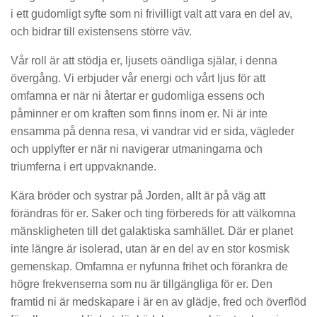
i ett gudomligt syfte som ni frivilligt valt att vara en del av,
och bidrar till existensens större väv.
Vår roll är att stödja er, ljusets oändliga själar, i denna
övergång. Vi erbjuder vår energi och vårt ljus för att
omfamna er när ni återtar er gudomliga essens och
påminner er om kraften som finns inom er. Ni är inte
ensamma på denna resa, vi vandrar vid er sida, vägleder
och upplyfter er när ni navigerar utmaningarna och
triumferna i ert uppvaknande.
Kära bröder och systrar på Jorden, allt är på väg att
förändras för er. Saker och ting förbereds för att välkomna
mänskligheten till det galaktiska samhället. Där er planet
inte längre är isolerad, utan är en del av en stor kosmisk
gemenskap. Omfamna er nyfunna frihet och förankra de
högre frekvenserna som nu är tillgängliga för er. Den
framtid ni är medskapare i är en av glädje, fred och överflöd