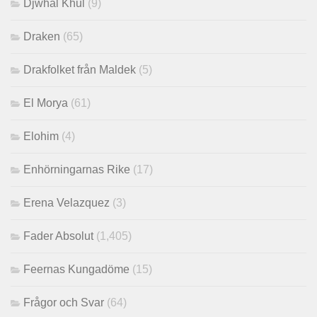
Djwhal Khul
(9)
Draken
(65)
Drakfolket från Maldek
(5)
El Morya
(61)
Elohim
(4)
Enhörningarnas Rike
(17)
Erena Velazquez
(3)
Fader Absolut
(1,405)
Feernas Kungadöme
(15)
Frågor och Svar
(64)