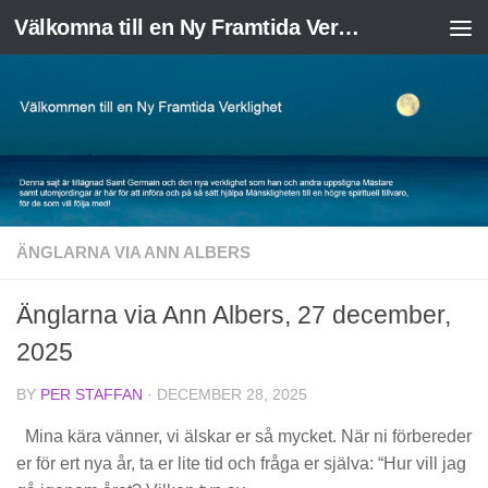
Välkomna till en Ny Framtida Verklighet
Skip to content
ÄNGLARNA VIA ANN ALBERS
Änglarna via Ann Albers, 27 december,
2025
BY
PER STAFFAN
·
DECEMBER 28, 2025
Mina kära vänner, vi älskar er så mycket. När ni förbereder
er för ert nya år, ta er lite tid och fråga er själva: “Hur vill jag