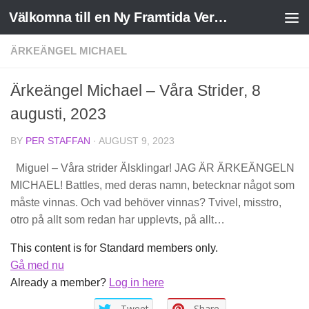
Välkomna till en Ny Framtida Verklighet
Skip to content
ÄRKEÄNGEL MICHAEL
Ärkeängel Michael – Våra Strider, 8
augusti, 2023
BY
PER STAFFAN
·
AUGUST 9, 2023
Miguel – Våra strider Älsklingar! JAG ÄR ÄRKEÄNGELN
MICHAEL! Battles, med deras namn, betecknar något som
måste vinnas. Och vad behöver vinnas? Tvivel, misstro,
otro på allt som redan har upplevts, på allt…
This content is for Standard members only.
Gå med nu
Already a member?
Log in here
Tweet
Share