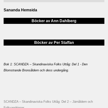
Sananda Hemsida
Böcker av Ann Dahlberg
Böcker av Per Staffan
Bok 1: SCANDZA – Skandinaviska Folks Uttåg: Del 1 - Den
Blomstrande Bronsåldern och dess undergång
.
SCANDZA – Skandinaviska Folks Uttåg: Del 2 – Järnåldern och
Folkvandringar