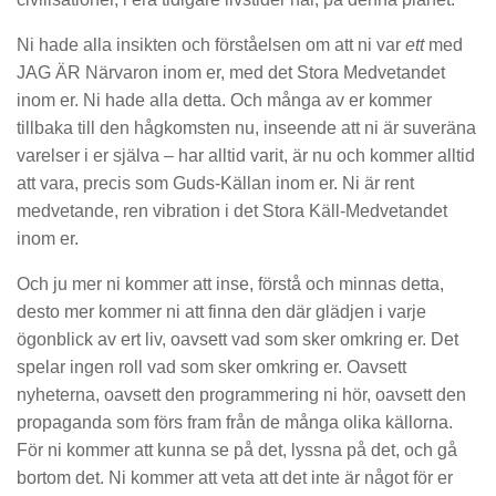
Ni hade alla insikten och förståelsen om att ni var
ett
med
JAG ÄR Närvaron inom er, med det Stora Medvetandet
inom er. Ni hade alla detta. Och många av er kommer
tillbaka till den hågkomsten nu, inseende att ni är suveräna
varelser i er själva – har alltid varit, är nu och kommer alltid
att vara, precis som Guds-Källan inom er. Ni är rent
medvetande, ren vibration i det Stora Käll-Medvetandet
inom er.
Och ju mer ni kommer att inse, förstå och minnas detta,
desto mer kommer ni att finna den där glädjen i varje
ögonblick av ert liv, oavsett vad som sker omkring er. Det
spelar ingen roll vad som sker omkring er. Oavsett
nyheterna, oavsett den programmering ni hör, oavsett den
propaganda som förs fram från de många olika källorna.
För ni kommer att kunna se på det, lyssna på det, och gå
bortom det. Ni kommer att veta att det inte är något för er