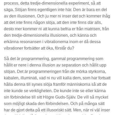
process, detta tredje-dimensionella experiment, så att
säga. Slöjan finns egentligen inte här. Den är bara en del
av den illusionen. Och ju mer ni inser det och kommer ihåg
att det inte finns någon slöja, att den inte finns där alls,
desto mer kommer ni att kunna befria er från matrisen, från
den tredje-dimensionella illusionen, och känna och
erkänna resonansen i vibrationerna inom er då dessa
vibrationer fortsätter att öka, förstår du?
Så det är programmering, gammal programmering som
hållit er nere i denna illusion av separation och hållit upp
slöjan. Det är programmeringen från de mörka styrkorna,
kabalen, illuminati, vad ni nu vill kalla dem, som har fortsatt
hålla denna till synes slöja framför människorna så att de
inte kunde se verkligheten. De kunde inte se eller känna
sin förbindelse till sitt Högre Guds-Själv. De vill så mycket
som möjligt skada den förbindelsen. Och på många sätt
har de gjort detta på ett illusoriskt sätt. Men, när ni väl inser