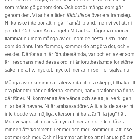
som måste gå genom den. Och det är många som går
genom den. Vi är hela tiden
förbluffade
över era framsteg.
Ni kanske inte tror att ni går framåt ibland, men vi vet att ni
gör det. Och som Ärkeängeln Mikael sa, lågorna inom er
flammar nu inom många av er, inom de flesta. Och inom
dem de ännu inte flammar, kommer de att göra det, och vi
vet det. Därför att ni är förutbestämda, var och en av er som
är i resonans med dessa ord, ni är förutbestämda för större
saker i era liv, mycket, mycket mer än ni ser i er själva nu.
Många av er kommer att återvända till era skepp, tillbaka till
era planeter när de tiderna kommer, när vibrationerna finns
där för er. Ni kommer att återvända och se att ja, verkligen,
ni är befälhavare. Ni är ambassadörer. Allt, alla de saker ni
inte trodde var möjliga eftersom ni bara är ”lilla jag” här.
Men vi säger att ni är så mycket mer än det. Och då era
minnen återkommer till er mer och mer, kommer ni att inse
det mer och mer. Och ni kommer att inse att ni är ute på ett