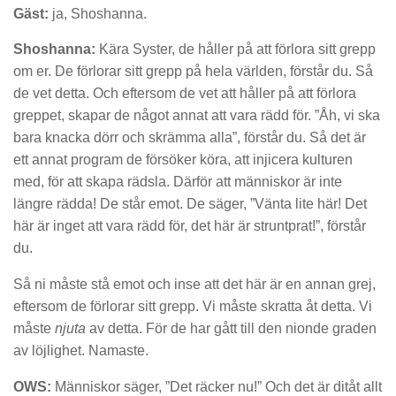
Gäst:
ja, Shoshanna.
Shoshanna:
Kära Syster, de håller på att förlora sitt grepp
om er. De förlorar sitt grepp på hela världen, förstår du. Så
de vet detta. Och eftersom de vet att håller på att förlora
greppet, skapar de något annat att vara rädd för. ”Åh, vi ska
bara knacka dörr och skrämma alla”, förstår du. Så det är
ett annat program de försöker köra, att injicera kulturen
med, för att skapa rädsla. Därför att människor är inte
längre rädda! De står emot. De säger, ”Vänta lite här! Det
här är inget att vara rädd för, det här är struntprat!”, förstår
du.
Så ni måste stå emot och inse att det här är en annan grej,
eftersom de förlorar sitt grepp. Vi måste skratta åt detta. Vi
måste
njuta
av detta. För de har gått till den nionde graden
av löjlighet. Namaste.
OWS:
Människor säger, ”Det räcker nu!” Och det är ditåt allt