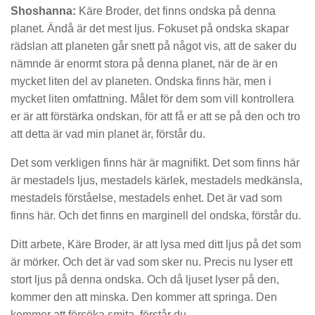
Shoshanna:
Käre Broder, det finns ondska på denna
planet. Ändå är det mest ljus. Fokuset på ondska skapar
rädslan att planeten går snett på något vis, att de saker du
nämnde är enormt stora på denna planet, när de är en
mycket liten del av planeten. Ondska finns här, men i
mycket liten omfattning. Målet för dem som vill kontrollera
er är att förstärka ondskan, för att få er att se på den och tro
att detta är vad min planet är, förstår du.
Det som verkligen finns här är magnifikt. Det som finns här
är mestadels ljus, mestadels kärlek, mestadels medkänsla,
mestadels förståelse, mestadels enhet. Det är vad som
finns här. Och det finns en marginell del ondska, förstår du.
Ditt arbete, Käre Broder, är att lysa med ditt ljus på det som
är mörker. Och det är vad som sker nu. Precis nu lyser ett
stort ljus på denna ondska. Och då ljuset lyser på den,
kommer den att minska. Den kommer att springa. Den
kommer att försöka smita, förstår du.