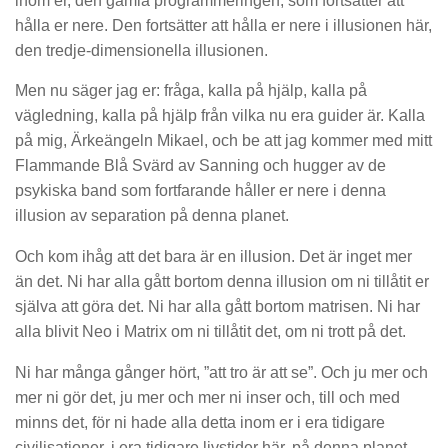
inom er, den gamla programmeringen, som fortsätter att
hålla er nere. Den fortsätter att hålla er nere i illusionen här,
den tredje-dimensionella illusionen.
Men nu säger jag er: fråga, kalla på hjälp, kalla på
vägledning, kalla på hjälp från vilka nu era guider är. Kalla
på mig, Ärkeängeln Mikael, och be att jag kommer med mitt
Flammande Blå Svärd av Sanning och hugger av de
psykiska band som fortfarande håller er nere i denna
illusion av separation på denna planet.
Och kom ihåg att det bara är en illusion. Det är inget mer
än det. Ni har alla gått bortom denna illusion om ni tillåtit er
själva att göra det. Ni har alla gått bortom matrisen. Ni har
alla blivit Neo i Matrix om ni tillåtit det, om ni trott på det.
Ni har många gånger hört, ”att tro är att se”. Och ju mer och
mer ni gör det, ju mer och mer ni inser och, till och med
minns det, för ni hade alla detta inom er i era tidigare
civilisationer, i era tidigare livstider här, på denna planet.