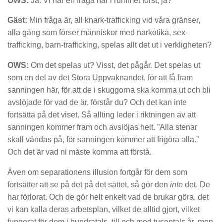
OWS:
Ja. Vi har en fråga här i rummet först, ja?
Gäst:
Min fråga är, all knark-trafficking vid våra gränser,
alla gäng som förser människor med narkotika, sex-
trafficking, barn-trafficking, spelas allt det ut i verkligheten?
OWS:
Om det spelas ut? Visst, det pågår. Det spelas ut
som en del av det Stora Uppvaknandet, för att få fram
sanningen här, för att de i skuggorna ska komma ut och bli
avslöjade för vad de är, förstår du? Och det kan inte
fortsätta på det viset. Så allting leder i riktningen av att
sanningen kommer fram och avslöjas helt. ”Alla stenar
skall vändas på, för sanningen kommer att frigöra alla.”
Och det är vad ni måste komma att förstå.
Även om separationens illusion fortgår för dem som
fortsätter att se på det på det sättet, så gör den
inte
det. De
har förlorat. Och de gör helt enkelt vad de brukar göra, det
vi kan kalla deras arbetsplan, vilket de alltid gjort, vilket
fungerat för dem i hundratals, till och med tusentals år, men