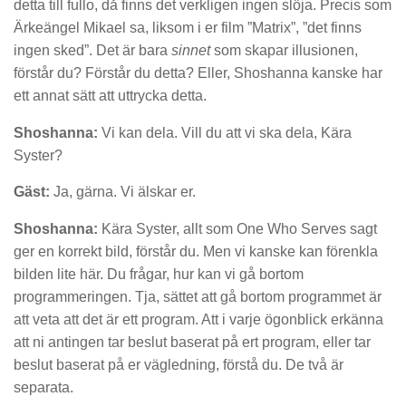
detta till fullo, då finns det verkligen ingen slöja. Precis som
Ärkeängel Mikael sa, liksom i er film ”Matrix”, ”det finns
ingen sked”. Det är bara
sinnet
som skapar illusionen,
förstår du? Förstår du detta? Eller, Shoshanna kanske har
ett annat sätt att uttrycka detta.
Shoshanna:
Vi kan dela. Vill du att vi ska dela, Kära
Syster?
Gäst:
Ja, gärna. Vi älskar er.
Shoshanna:
Kära Syster, allt som One Who Serves sagt
ger en korrekt bild, förstår du. Men vi kanske kan förenkla
bilden lite här. Du frågar, hur kan vi gå bortom
programmeringen. Tja, sättet att gå bortom programmet är
att veta att det är ett program. Att i varje ögonblick erkänna
att ni antingen tar beslut baserat på ert program, eller tar
beslut baserat på er vägledning, förstå du. De två är
separata.