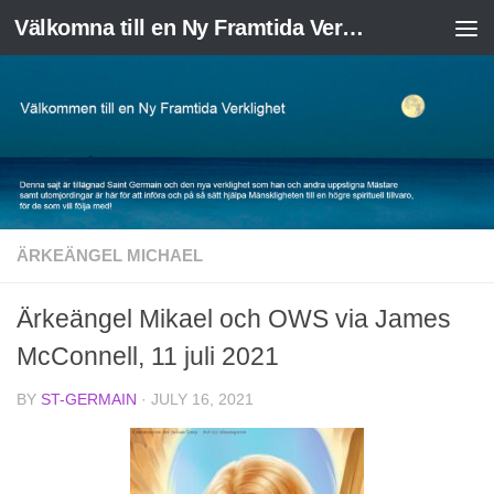
Välkomna till en Ny Framtida Verklighet
Skip to content
ÄRKEÄNGEL MICHAEL
Ärkeängel Mikael och OWS via James
McConnell, 11 juli 2021
BY
ST-GERMAIN
·
JULY 16, 2021