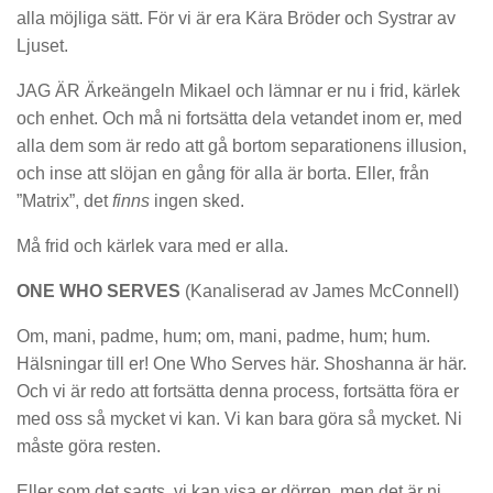
alla möjliga sätt. För vi är era Kära Bröder och Systrar av
Ljuset.
JAG ÄR Ärkeängeln Mikael och lämnar er nu i frid, kärlek
och enhet. Och må ni fortsätta dela vetandet inom er, med
alla dem som är redo att gå bortom separationens illusion,
och inse att slöjan en gång för alla är borta. Eller, från
”Matrix”, det
finns
ingen sked.
Må frid och kärlek vara med er alla.
ONE WHO SERVES
(Kanaliserad av James McConnell)
Om, mani, padme, hum; om, mani, padme, hum; hum.
Hälsningar till er! One Who Serves här. Shoshanna är här.
Och vi är redo att fortsätta denna process, fortsätta föra er
med oss så mycket vi kan. Vi kan bara göra så mycket. Ni
måste göra resten.
Eller som det sagts, vi kan visa er dörren, men det är ni