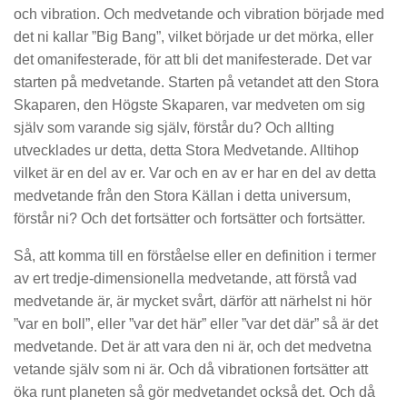
och vibration. Och medvetande och vibration började med
det ni kallar ”Big Bang”, vilket började ur det mörka, eller
det omanifesterade, för att bli det manifesterade. Det var
starten på medvetande. Starten på vetandet att den Stora
Skaparen, den Högste Skaparen, var medveten om sig
själv som varande sig själv, förstår du? Och allting
utvecklades ur detta, detta Stora Medvetande. Alltihop
vilket är en del av er. Var och en av er har en del av detta
medvetande från den Stora Källan i detta universum,
förstår ni? Och det fortsätter och fortsätter och fortsätter.
Så, att komma till en förståelse eller en definition i termer
av ert tredje-dimensionella medvetande, att förstå vad
medvetande är, är mycket svårt, därför att närhelst ni hör
”var en boll”, eller ”var det här” eller ”var det där” så är det
medvetande. Det är att vara den ni är, och det medvetna
vetande själv som ni är. Och då vibrationen fortsätter att
öka runt planeten så gör medvetandet också det. Och då