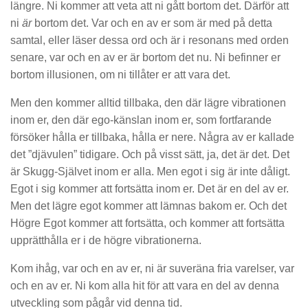
längre. Ni kommer att veta att ni gått bortom det. Därför att
ni
är
bortom det. Var och en av er som är med på detta
samtal, eller läser dessa ord och är i resonans med orden
senare, var och en av er är bortom det nu. Ni befinner er
bortom illusionen, om ni tillåter er att vara det.
Men den kommer alltid tillbaka, den där lägre vibrationen
inom er, den där ego-känslan inom er, som fortfarande
försöker hålla er tillbaka, hålla er nere. Några av er kallade
det ”djävulen” tidigare. Och på visst sätt, ja, det är det. Det
är Skugg-Självet inom er alla. Men egot i sig är inte dåligt.
Egot i sig kommer att fortsätta inom er. Det är en del av er.
Men det lägre egot kommer att lämnas bakom er. Och det
Högre Egot kommer att fortsätta, och kommer att fortsätta
upprätthålla er i de högre vibrationerna.
Kom ihåg, var och en av er, ni är suveräna fria varelser, var
och en av er. Ni kom alla hit för att vara en del av denna
utveckling som pågår vid denna tid.