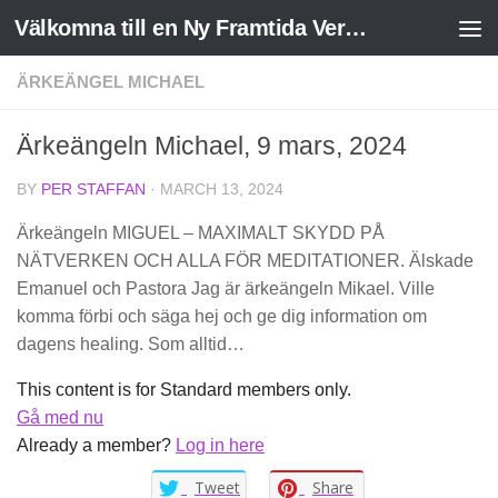
Välkomna till en Ny Framtida Verklighet
Skip to content
ÄRKEÄNGEL MICHAEL
Ärkeängeln Michael, 9 mars, 2024
BY
PER STAFFAN
·
MARCH 13, 2024
Ärkeängeln MIGUEL – MAXIMALT SKYDD PÅ
NÄTVERKEN OCH ALLA FÖR MEDITATIONER. Älskade
Emanuel och Pastora Jag är ärkeängeln Mikael. Ville
komma förbi och säga hej och ge dig information om
dagens healing. Som alltid…
This content is for Standard members only.
Gå med nu
Already a member?
Log in here
Tweet
Share