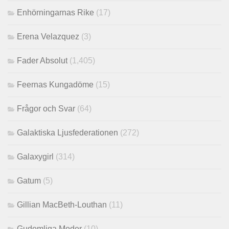
Enhörningarnas Rike
(17)
Erena Velazquez
(3)
Fader Absolut
(1,405)
Feernas Kungadöme
(15)
Frågor och Svar
(64)
Galaktiska Ljusfederationen
(272)
Galaxygirl
(314)
Gatum
(5)
Gillian MacBeth-Louthan
(11)
Gudomliga Moder
(10)