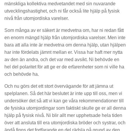
mänskliga kollektiva medvetandet med sin nuvarande
utvecklingshastighet, och ni får också lite hjälp på fysisk
nivå från utomjordiska varelser.
Som många av er säkert är medvetna om, har ni redan fått
en enorm mängd hjälp från utomjordiska varelser. Men inte
bara att alla inte är medvetna om denna hjälp, utan hjälpen
har inte fördelats jämnt mellan er. Vissa har haft mer nytta
av den än andra, och det var med avsikt. Ni behövde en
hel del polaritet för att ge er de erfarenheter som ni ville ha
och behövde ha.
Och nu görs det ett stort övervägande för att jämna ut
spelplanen. Så det här beslutet är inte upp till oss, men vi
undersöker det så att vi kan ge våra rekommendationer till
de fysiska utomjordingar som faktiskt skulle ge er all denna
hjälp på fysisk nivå. Ni blir allt mer upphetsade hela tiden
över att ansluta till era utomjordiska bröder och systrar, och
ändå finns det fortfarande en del rädsla på grund av den