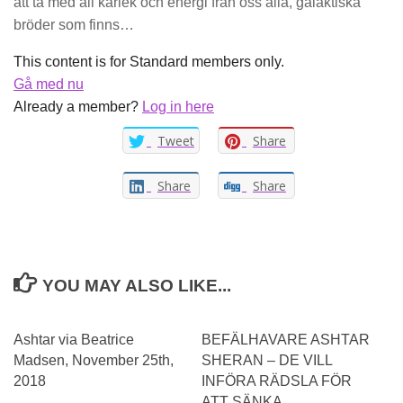
att ta med all kärlek och energi från oss alla, galaktiska
bröder som finns…
This content is for Standard members only.
Gå med nu
Already a member?
Log in here
Tweet
Share
Share
Share
YOU MAY ALSO LIKE...
Ashtar via Beatrice
BEFÄLHAVARE ASHTAR
Madsen, November 25th,
SHERAN – DE VILL
2018
INFÖRA RÄDSLA FÖR
ATT SÄNKA