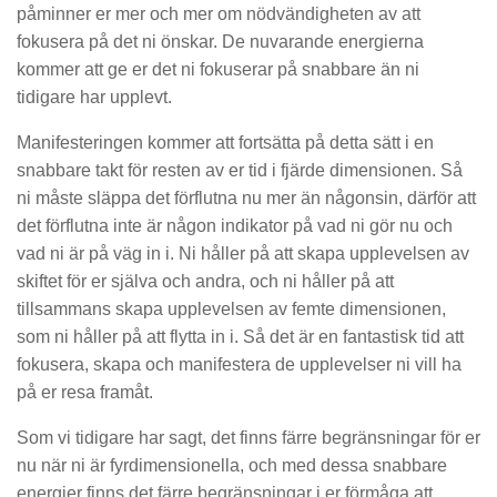
påminner er mer och mer om nödvändigheten av att
fokusera på det ni önskar. De nuvarande energierna
kommer att ge er det ni fokuserar på snabbare än ni
tidigare har upplevt.
Manifesteringen kommer att fortsätta på detta sätt i en
snabbare takt för resten av er tid i fjärde dimensionen. Så
ni måste släppa det förflutna nu mer än någonsin, därför att
det förflutna inte är någon indikator på vad ni gör nu och
vad ni är på väg in i. Ni håller på att skapa upplevelsen av
skiftet för er själva och andra, och ni håller på att
tillsammans skapa upplevelsen av femte dimensionen,
som ni håller på att flytta in i. Så det är en fantastisk tid att
fokusera, skapa och manifestera de upplevelser ni vill ha
på er resa framåt.
Som vi tidigare har sagt, det finns färre begränsningar för er
nu när ni är fyrdimensionella, och med dessa snabbare
energier finns det färre begränsningar i er förmåga att