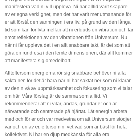
manifestera vad ni vill uppleva. Ni har alltid varit skapare
av er egna verklighet, men det har varit mer utmanande för
er att förstå den sanningen i era liv, på grund av den långa
tid som kan förflyta mellan att ni erbjuds en vibration och tar
emot reflektionen av den vibrationen från Universum. Nu
när ni får uppleva det i en allt snabbare takt, är det som att
göra en rundresa i den femte dimensionen, där allt kommer
att manifestera sig omedelbart.
Allteftersom energierna rör sig snabbare behöver ni alla
sakta ner, för det är bara när ni har saktat ner som ni klarar
av den nivå av uppmärksamhet och fokusering som vi talar
om här. Våra förslag är de samma som alltid. Vi
rekommenderar att ni vilar, andas, grundar er och är
närvarande och centrerade på hjärtat. Låt energin arbeta
med och för er och var medvetna om att Universum stödjer
var och en av er, eftersom ni vet vad som är bäst för hela
kollektivet. Ni har en djup medkänsla för alla era