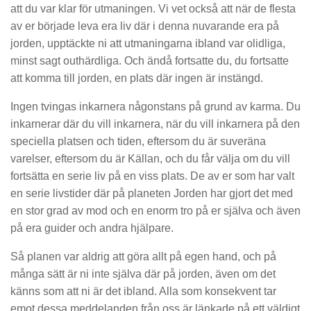
att du var klar för utmaningen. Vi vet också att när de flesta
av er började leva era liv där i denna nuvarande era på
jorden, upptäckte ni att utmaningarna ibland var olidliga,
minst sagt outhärdliga. Och ändå fortsatte du, du fortsatte
att komma till jorden, en plats där ingen är instängd.
Ingen tvingas inkarnera någonstans på grund av karma. Du
inkarnerar där du vill inkarnera, när du vill inkarnera på den
speciella platsen och tiden, eftersom du är suveräna
varelser, eftersom du är Källan, och du får välja om du vill
fortsätta en serie liv på en viss plats. De av er som har valt
en serie livstider där på planeten Jorden har gjort det med
en stor grad av mod och en enorm tro på er själva och även
på era guider och andra hjälpare.
Så planen var aldrig att göra allt på egen hand, och på
många sätt är ni inte själva där på jorden, även om det
känns som att ni är det ibland. Alla som konsekvent tar
emot dessa meddelanden från oss är länkade på ett väldigt