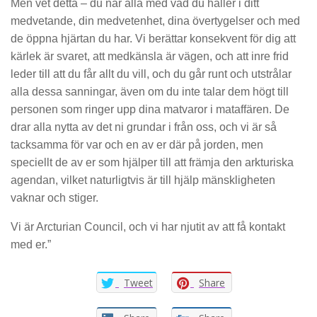
Men vet detta – du når alla med vad du håller i ditt
medvetande, din medvetenhet, dina övertygelser och med
de öppna hjärtan du har. Vi berättar konsekvent för dig att
kärlek är svaret, att medkänsla är vägen, och att inre frid
leder till att du får allt du vill, och du går runt och utstrålar
alla dessa sanningar, även om du inte talar dem högt till
personen som ringer upp dina matvaror i mataffären. De
drar alla nytta av det ni grundar i från oss, och vi är så
tacksamma för var och en av er där på jorden, men
speciellt de av er som hjälper till att främja den arkturiska
agendan, vilket naturligtvis är till hjälp mänskligheten
vaknar och stiger.
Vi är Arcturian Council, och vi har njutit av att få kontakt
med er.”
Tweet
Share