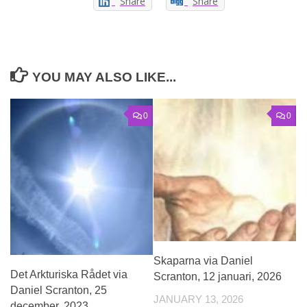
Share
Share
YOU MAY ALSO LIKE...
0
0
Skaparna via Daniel
Det Arkturiska Rådet via
Scranton, 12 januari, 2026
Daniel Scranton, 25
JANUARY 13, 2026
december, 2023