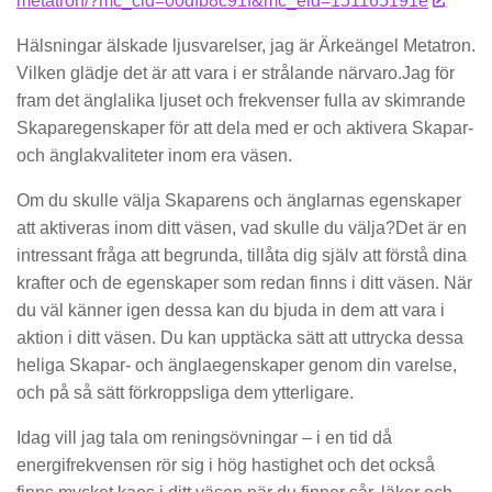
metatron/?mc_cid=00dfb8c91f&mc_eid=151165191e
Hälsningar älskade ljusvarelser, jag är Ärkeängel Metatron.
Vilken glädje det är att vara i er strålande närvaro.Jag för
fram det änglalika ljuset och frekvenser fulla av skimrande
Skaparegenskaper för att dela med er och aktivera Skapar-
och änglakvaliteter inom era väsen.
Om du skulle välja Skaparens och änglarnas egenskaper
att aktiveras inom ditt väsen, vad skulle du välja?Det är en
intressant fråga att begrunda, tillåta dig själv att förstå dina
krafter och de egenskaper som redan finns i ditt väsen. När
du väl känner igen dessa kan du bjuda in dem att vara i
aktion i ditt väsen. Du kan upptäcka sätt att uttrycka dessa
heliga Skapar- och änglaegenskaper genom din varelse,
och på så sätt förkroppsliga dem ytterligare.
Idag vill jag tala om reningsövningar – i en tid då
energifrekvensen rör sig i hög hastighet och det också