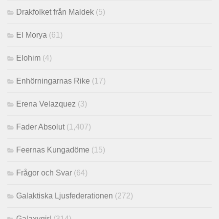
Drakfolket från Maldek
(5)
El Morya
(61)
Elohim
(4)
Enhörningarnas Rike
(17)
Erena Velazquez
(3)
Fader Absolut
(1,407)
Feernas Kungadöme
(15)
Frågor och Svar
(64)
Galaktiska Ljusfederationen
(272)
Galaxygirl
(314)