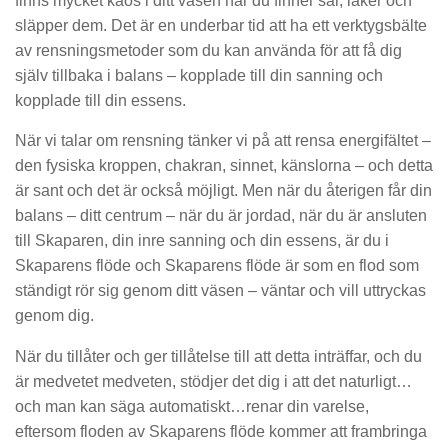
finns mycket kaos i ditt väsen när du finner sår, läker och
släpper dem. Det är en underbar tid att ha ett verktygsbälte
av rensningsmetoder som du kan använda för att få dig
själv tillbaka i balans – kopplade till din sanning och
kopplade till din essens.
När vi talar om rensning tänker vi på att rensa energifältet –
den fysiska kroppen, chakran, sinnet, känslorna – och detta
är sant och det är också möjligt. Men när du återigen får din
balans – ditt centrum – när du är jordad, när du är ansluten
till Skaparen, din inre sanning och din essens, är du i
Skaparens flöde och Skaparens flöde är som en flod som
ständigt rör sig genom ditt väsen – väntar och vill uttryckas
genom dig.
När du tillåter och ger tillåtelse till att detta inträffar, och du
är medvetet medveten, stödjer det dig i att det naturligt…
och man kan säga automatiskt…renar din varelse,
eftersom floden av Skaparens flöde kommer att frambringa