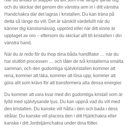
och du skickar det genom din vänstra arm in i ditt vänstra
Handchakra där det lagras i kristallen. Du kan träna på
detta så länge du vill. Det är särskilt värdefullt när du
känner dig känslomässig, upprörd eller när ditt sinne är
upptaget av oro – eftersom du skickar allt till kristallen i din
vänstra hand.
När du är redo för du ihop dina båda handflator … när du
har slutfört processen … och låter de två kristallerna smälta
samman, och den gudomliga självkristallen kommer att
rena, kommer att läka, kommer att lösa upp, kommer att
göra allt som krävs för att transformera alla dessa energier.
Du kommer att vara kvar med din gudomliga kristall som är
fylld med självlysande ljus. Du kan uppnå vad du vill med
den kristallen. Du kanske vill hålla i den och bada i dess
strålar. Du kanske vill placera den i ditt Hjärtchakra eller
kanske i ditt Jordstjärnchakra under dina fötter.