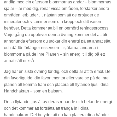
andlig medicin eftersom blommornas andar – blommornas
själar – är med dig, renar vissa områden, förstärker andra
områden, erbjuder … nästan som att de erbjuder de
mineraler och vitaminer som din kropp och ditt väsen
behöver. Detta kommer att bli en oerhörd reningsprocess.
Varje gång du upplever denna övning kommer det att bli
annorlunda eftersom du utökar din energi på ett annat sätt,
och därför förlänger essensen – själarna, andarna i
blommorna på de Inre Planen – sin energi till dig på ett
annat sätt också.
Jag har en sista övning för dig, och detta är att ta emot. Be
din favoritguide, din favoritmentor eller varelse på de inre
planen att komma fram och placera ett flytande ljus i dina
Handchakran – som en balsam.
Detta flytande ljus är av deras renande och helande energi
och det kommer att fortsätta att tränga in i dina
handchakran. Det betyder att du kan placera dina händer