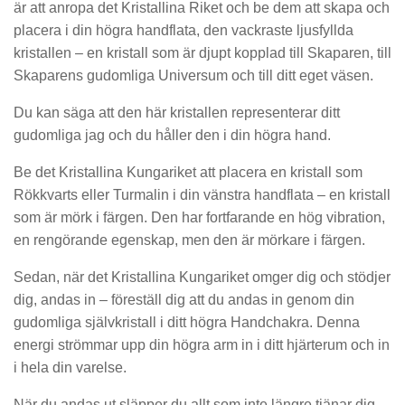
är att anropa det Kristallina Riket och be dem att skapa och
placera i din högra handflata, den vackraste ljusfyllda
kristallen – en kristall som är djupt kopplad till Skaparen, till
Skaparens gudomliga Universum och till ditt eget väsen.
Du kan säga att den här kristallen representerar ditt
gudomliga jag och du håller den i din högra hand.
Be det Kristallina Kungariket att placera en kristall som
Rökkvarts eller Turmalin i din vänstra handflata – en kristall
som är mörk i färgen. Den har fortfarande en hög vibration,
en rengörande egenskap, men den är mörkare i färgen.
Sedan, när det Kristallina Kungariket omger dig och stödjer
dig, andas in – föreställ dig att du andas in genom din
gudomliga självkristall i ditt högra Handchakra. Denna
energi strömmar upp din högra arm in i ditt hjärterum och in
i hela din varelse.
När du andas ut släpper du allt som inte längre tjänar dig