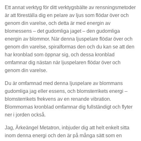
Ett annat verktyg för ditt verktygsbälte av rensningsmetoder
är att föreställa dig en pelare av ljus som flödar över och
genom din varelse, och detta är med energin av
blomessens – det gudomliga jaget – den gudomliga
energin av blommor. När denna ljuspelare flödar över och
genom din varelse, spiralformas den och du kan se att den
har kronblad som öppnar sig, och dessa kronblad
omfamnar dig nästan när ljuspelaren flödar över och
genom din varelse.
Du är omfamnad med denna ljuspelare av blommans
gudomliga jag eller essens, och blomsterrikets energi –
blomsterrikets frekvens av en renande vibration.
Blommornas kronblad omfamnar dig fullständigt och flyter
ner i jorden också.
Jag, Ärkeängel Metatron, inbjuder dig att helt enkelt sitta
inom denna energi och den är på många sätt som en