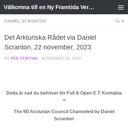
Välkomna till en Ny Framtida Verklighet
Skip to content
DANIEL SCRANTON
0
Det Arkturiska Rådet via Daniel
Scranton, 22 november, 2023
BY
PER STAFFAN
·
NOVEMBER 24, 2023
Detta är vad du behöver för Full & Open E.T. Kontakta
∞
The 9D Arcturian Council Channeled by Daniel
Scranton