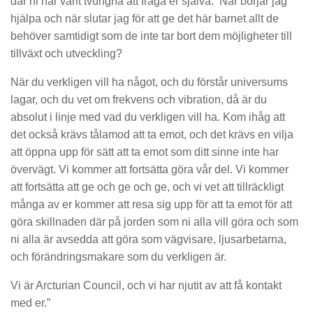
där ni har varit tvungna att fråga er själva: ‘När börjar jag
hjälpa och när slutar jag för att ge det här barnet allt de
behöver samtidigt som de inte tar bort dem möjligheter till
tillväxt och utveckling?
När du verkligen vill ha något, och du förstår universums
lagar, och du vet om frekvens och vibration, då är du
absolut i linje med vad du verkligen vill ha. Kom ihåg att
det också krävs tålamod att ta emot, och det krävs en vilja
att öppna upp för sätt att ta emot som ditt sinne inte har
övervägt. Vi kommer att fortsätta göra vår del. Vi kommer
att fortsätta att ge och ge och ge, och vi vet att tillräckligt
många av er kommer att resa sig upp för att ta emot för att
göra skillnaden där på jorden som ni alla vill göra och som
ni alla är avsedda att göra som vägvisare, ljusarbetarna,
och förändringsmakare som du verkligen är.
Vi är Arcturian Council, och vi har njutit av att få kontakt
med er.”