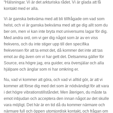
“Hälsningar. Vi är det arkturiska rådet. Vi är glada att få
kontakt med er alla.
Vi är ganska bekväma med att bli tillfrågade om vad som
helst, och vi är ganska bekväma med att ge dig allt som du
ber om, men vi kan inte bryta mot universums lagar för dig.
Med andra ord, om vi ger dig något som är av en viss
frekvens, och du inte stiger upp till den specifika
frekvensen för att ta emot det, då kommer det inte att tas
emot av dig även om vi har gett det. Detsamma gäller för
Source, era högre jag, era guider, era översjälar och alla
hjälpare och änglar som ni har omkring er.
Nu, vad vi kommer att göra, och vad vi alltid gör, är att vi
kommer att förse dig med det som är nödvändigt för att vara
i det högre vibrationstillståndet. Men återigen, du måste ta
emot inbjudan och acceptera den innan något av det skulle
vara möjligt. Det här är en tid då du kommer närmare och
närmare full och öppen utomjordisk kontakt, och frågan om