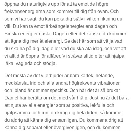
öppnar du naturligtvis upp för att ta emot de högre
frekvensenergierna som kommer till dig från ovan. Och
som vi har sagt, du kan peka dig själv i vilken riktning du
vill. Du kan ta emot ärkeängelenergier ena dagen och
Siriska energier nästa. Dagen efter det kanske du kommer
att ägna dig mer åt elenergi. Se det här som att välja vad
du ska ha på dig idag eller vad du ska äta idag, och vet att
vi alltid är öppna för affärer. Vi strävar alltid efter att hjälpa,
läka, vägleda och stödja.
Det mesta av det vi erbjuder är bara kärlek, helande,
medkänsla, frid och alla andra högfrekventa vibrationer,
och ibland är det mer specifikt. Och när det är så brukar
Daniel här berätta om det med vår hjälp. Just nu är det bara
att njuta av alla energier som är positiva, lekfulla och
hjälpsamma, och runt omkring dig hela tiden, så kommer
du aldrig att känna dig ensam igen. Du kommer aldrig att
känna dig separat eller övergiven igen, och du kommer