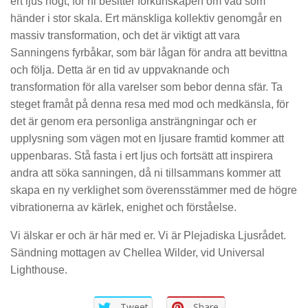
ert ljus högt, för ni besitter förkunskapen om vad som
händer i stor skala. Ert mänskliga kollektiv genomgår en
massiv transformation, och det är viktigt att vara
Sanningens fyrbåkar, som bär lågan för andra att bevittna
och följa. Detta är en tid av uppvaknande och
transformation för alla varelser som bebor denna sfär. Ta
steget framåt på denna resa med mod och medkänsla, för
det är genom era personliga ansträngningar och er
upplysning som vägen mot en ljusare framtid kommer att
uppenbaras. Stå fasta i ert ljus och fortsätt att inspirera
andra att söka sanningen, då ni tillsammans kommer att
skapa en ny verklighet som överensstämmer med de högre
vibrationerna av kärlek, enighet och förståelse.
Vi älskar er och är här med er. Vi är Plejadiska Ljusrådet.
Sändning mottagen av Chellea Wilder, vid Universal
Lighthouse.
Tweet
Share