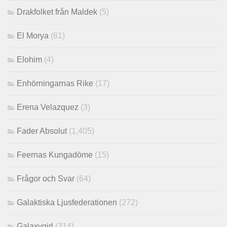
Drakfolket från Maldek
(5)
El Morya
(61)
Elohim
(4)
Enhörningarnas Rike
(17)
Erena Velazquez
(3)
Fader Absolut
(1,405)
Feernas Kungadöme
(15)
Frågor och Svar
(64)
Galaktiska Ljusfederationen
(272)
Galaxygirl
(314)