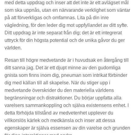
med detta uppdrag och inser att det inte är ett avlägset mål
som ska uppnås, utan en närvarande verklighet som väntar
på att förverkligas och omfamnas. Lita på din inre
vägledning, för den leder dig mot uppfyllandet av ditt syfte.
Ditt uppdrag är inte separat från dig; det är ett integrerat
uttryck för din högsta potential och de unika gåvor du ger
världen.
Resan till högre medvetande är i huvudsak en återgång till
ditt sanna jag. Det är ett djupt minne av den gudomliga
gnista som finns inom dig, pneuman som intrikat förbinder
dig med källan till all skapelse. När du stiger upp i
medvetande överskrider du den materiella världens
begränsningar och distraktioner. Du börjar uppfatta alla
varelsers sammankoppling och själva existensens enhet. I
detta förhöjda tillstånd av medvetenhet upplever du
villkorslös kärlek och medkänsla och inser att dessa
egenskaper är själva essensen av din varelse och grunden