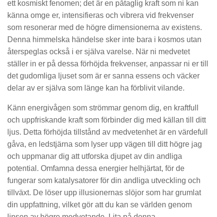
ett kosmiskt fenomen; det är en påtaglig kraft som ni kan
känna omge er, intensifieras och vibrera vid frekvenser
som resonerar med de högre dimensionerna av existens.
Denna himmelska händelse sker inte bara i kosmos utan
återspeglas också i er själva varelse. När ni medvetet
ställer in er på dessa förhöjda frekvenser, anpassar ni er till
det gudomliga ljuset som är er sanna essens och väcker
delar av er själva som länge kan ha förblivit vilande.
Känn energivågen som strömmar genom dig, en kraftfull
och uppfriskande kraft som förbinder dig med källan till ditt
ljus. Detta förhöjda tillstånd av medvetenhet är en värdefull
gåva, en ledstjärna som lyser upp vägen till ditt högre jag
och uppmanar dig att utforska djupet av din andliga
potential. Omfamna dessa energier helhjärtat, för de
fungerar som katalysatorer för din andliga utveckling och
tillväxt. De löser upp illusionernas slöjor som har grumlat
din uppfattning, vilket gör att du kan se världen genom
linsen av högre medvetande. Lita på denna