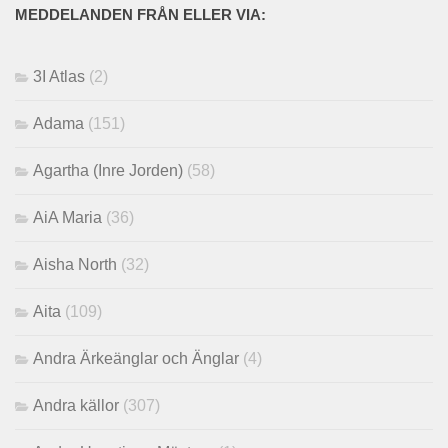
MEDDELANDEN FRÅN ELLER VIA:
3I Atlas
(2)
Adama
(151)
Agartha (Inre Jorden)
(58)
AiA Maria
(36)
Aisha North
(32)
Aita
(109)
Andra Ärkeänglar och Änglar
(4)
Andra källor
(307)