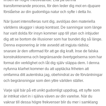
transformerande process, för den leder dig mot en djupare
förståelse av din gudomliga natur och syfte i detta liv.
När ljuset intensifieras runt dig, avslöjas den materiella
världens skuggor i skarp kontrast. De sanningar som länge
har varit dolda för insyn kommer upp till ytan och inbjuder
dig att se bortom de illusioner som har bundet dig så länge.
Denna exponering är inte avsedd att ingjuta rädsla;
snarare är den utformad för att ge dig kraft. Inse de falska
konstruktionerna och begränsande övertygelserna som har
format din verklighet och låt dig själv släppa dem. I denna
nyfunna klarhet kommer du att upptäcka friheten att
omfamna ditt autentiska jag, obehindrat av de förväntningar
och begränsningar som den yttre världen ställer.
Varje själ bär på ett unikt gudomligt uppdrag, ett syfte som
är intrikat vävt in i själva väven av din varelse. När du
vaknar till dessa högre frekvenser blir du mer i samklang