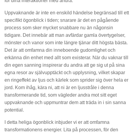
för dina interaktioner med andra.
Uppvaknande är inte en enskild händelse begränsad till ett
specifikt ögonblick i tiden; snarare är det en pågående
process som sker mycket snabbare nu än någonsin
tidigare. Det innebär att man avfärdar gamla övertygelser,
mönster och vanor som inte längre tjänar ditt högsta bästa.
Det är att omfamna din inneboende gudomlighet och
erkänna din enhet med allt som existerar. När du vaknar till
din egen sanning inspirerar du andra att ge sig ut på sina
egna resor av självupptäckt och upplysning, vilket skapar
en ringeffekt av ljus och kärlek som sprider sig över hela er
jord. Kom ihåg, kära ni, att ni är en ljusstråle i denna
transformerande tid, som vägleder andra mot sitt eget
uppvaknande och uppmuntrar dem att träda in i sin sanna
potential.
I detta heliga ögonblick inbjuder vi er att omfamna
transformationens energier. Lita på processen, för den