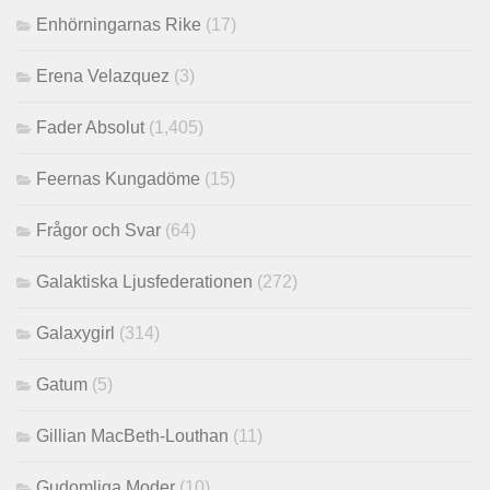
Enhörningarnas Rike
(17)
Erena Velazquez
(3)
Fader Absolut
(1,405)
Feernas Kungadöme
(15)
Frågor och Svar
(64)
Galaktiska Ljusfederationen
(272)
Galaxygirl
(314)
Gatum
(5)
Gillian MacBeth-Louthan
(11)
Gudomliga Moder
(10)