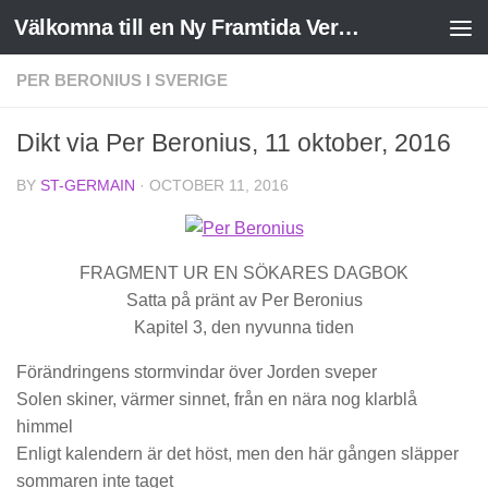
Välkomna till en Ny Framtida Verklighet
Skip to content
PER BERONIUS I SVERIGE
Dikt via Per Beronius, 11 oktober, 2016
BY
ST-GERMAIN
·
OCTOBER 11, 2016
FRAGMENT UR EN SÖKARES DAGBOK
Satta på pränt av Per Beronius
Kapitel 3, den nyvunna tiden
Förändringens stormvindar över Jorden sveper
Solen skiner, värmer sinnet, från en nära nog klarblå
himmel
Enligt kalendern är det höst, men den här gången släpper
sommaren inte taget