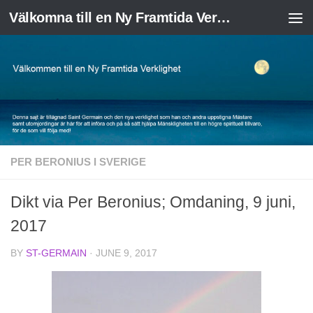
Välkomna till en Ny Framtida Verklighet
Skip to content
PER BERONIUS I SVERIGE
Dikt via Per Beronius; Omdaning, 9 juni,
2017
BY
ST-GERMAIN
·
JUNE 9, 2017