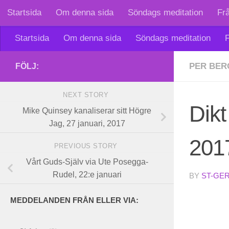
Startsida
Om denna sida
Söndags meditation
Fr
Skip to content
Startsida
Om denna sida
Söndags meditation
F
PER BER
FÖLJ:
NEXT STORY
Dikt
Mike Quinsey kanaliserar sitt Högre
Jag, 27 januari, 2017
201
PREVIOUS STORY
Vårt Guds-Själv via Ute Posegga-
Rudel, 22:e januari
BY
ST-GE
MEDDELANDEN FRÅN ELLER VIA: