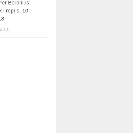
 Per Beronius;
 i repris, 10
18
 2018