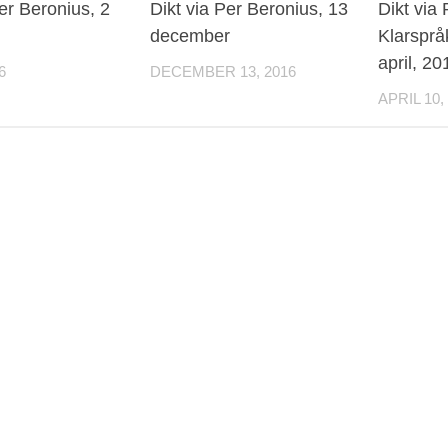
Per Beronius, 2
Dikt via Per Beronius, 13
Dikt via
december
Klarspråk
april, 20
6
DECEMBER 13, 2016
APRIL 10,