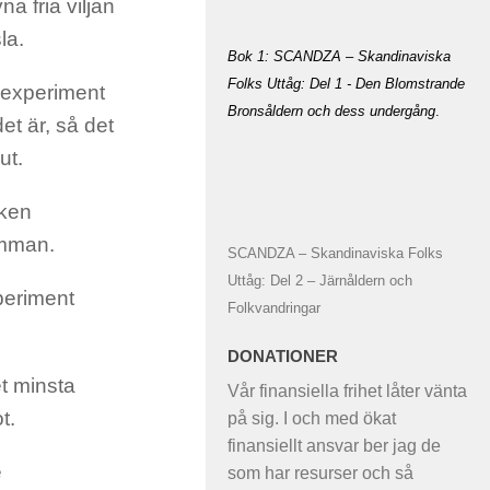
na fria viljan
la.
Bok 1: SCANDZA – Skandinaviska
Folks Uttåg: Del 1 - Den Blomstrande
 experiment
Bronsåldern och dess undergång
.
et är, så det
ut.
eken
amman.
SCANDZA – Skandinaviska Folks
Uttåg: Del 2 – Järnåldern och
periment
Folkvandringar
DONATIONER
et minsta
Vår finansiella frihet låter vänta
t.
på sig. I och med ökat
finansiellt ansvar ber jag de
e
som har resurser och så