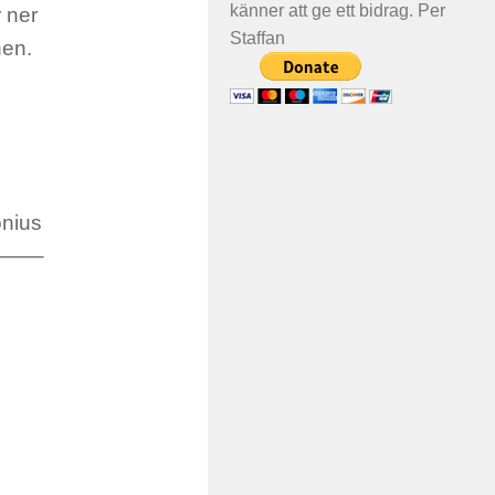
känner att ge ett bidrag. Per
r ner
Staffan
nen.
onius
——–