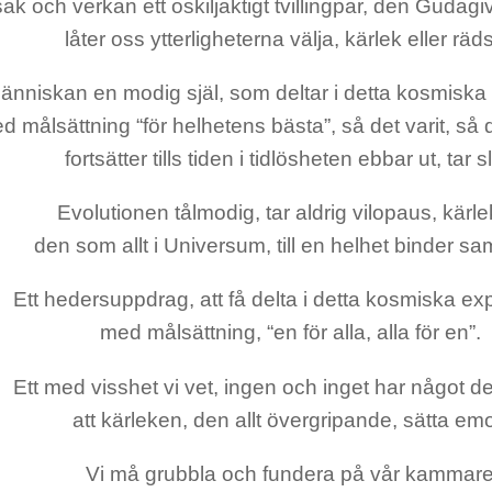
ak och verkan ett oskiljaktigt tvillingpar, den Gudagiv
låter oss ytterligheterna välja, kärlek eller räds
änniskan en modig själ, som deltar i detta kosmiska
d målsättning “för helhetens bästa”, så det varit, så d
fortsätter tills tiden i tidlösheten ebbar ut, tar sl
Evolutionen tålmodig, tar aldrig vilopaus, kärl
den som allt i Universum, till en helhet binder s
Ett hedersuppdrag, att få delta i detta kosmiska ex
med målsättning, “en för alla, alla för en”.
Ett med visshet vi vet, ingen och inget har något d
att kärleken, den allt övergripande, sätta emo
Vi må grubbla och fundera på vår kammar