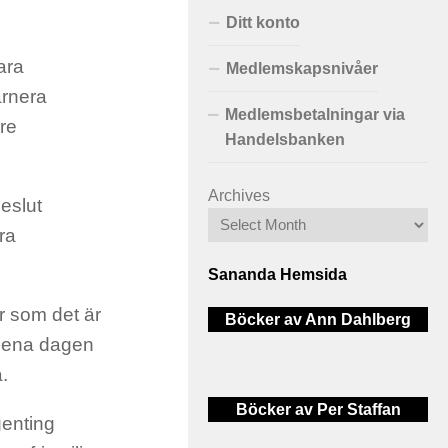
Ditt konto
ara
Medlemskapsnivåer
arnera
Medlemsbetalningar via
re
Handelsbanken
Archives
beslut
ra
Sananda Hemsida
r som det är
Böcker av Ann Dahlberg
n ena dagen
.
Böcker av Per Staffan
genting