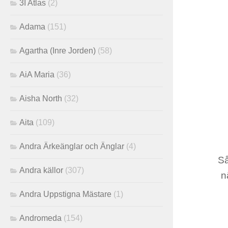
3I Atlas
(2)
Adama
(151)
Agartha (Inre Jorden)
(58)
AiA Maria
(36)
Aisha North
(32)
Aita
(109)
Andra Ärkeänglar och Änglar
(4)
Så
Andra källor
(307)
n
Andra Uppstigna Mästare
(1)
Andromeda
(154)