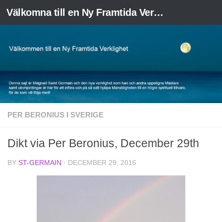
Välkomna till en Ny Framtida Verklighet
Skip to content
PER BERONIUS I SVERIGE
Dikt via Per Beronius, December 29th
BY
ST-GERMAIN
·
DECEMBER 29, 2016