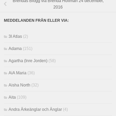
Brendas Blogg via Brenda Hoffman 24 december,
2016
MEDDELANDEN FRÅN ELLER VIA:
3I Atlas
(2)
Adama
(151)
Agartha (Inre Jorden)
(58)
AiA Maria
(36)
Aisha North
(32)
Aita
(109)
Andra Ärkeänglar och Änglar
(4)