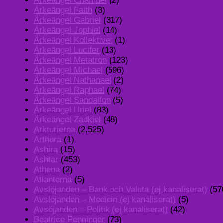
Ärkeängel Chamuel
(2)
Ärkeängel Faith
(3)
Ärkeängel Gabriel
(317)
Ärkeängel Jophiel
(14)
Ärkeängel Kollektivet
(1)
Ärkeängel Lucifer
(13)
Ärkeängel Metatron
(123)
Ärkeängel Michael
(596)
Ärkeängel Nathanael
(2)
Ärkeängel Raphael
(74)
Ärkeängel Sandalfon
(5)
Ärkeängel Uriel
(83)
Ärkeängel Zadkiel
(48)
Arkturierna
(2,525)
Arthura
(1)
Ashira
(15)
Ashtar
(453)
Athena
(2)
Atlanterna
(5)
Avslöjanden – Bank och Valuta (ej kanaliserat)
(57
Avslöjanden – Medicin (ej kanaliserat)
(5)
Avsöjanden – Politik (ej kanaliserat)
(42)
Beatrice Penninger
(73)