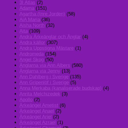
3I Atlas
(2)
Adama
(151)
Agartha (Inre Jorden)
(58)
AiA Maria
(36)
Aisha North
(32)
Aita
(109)
Andra Ärkeänglar och Änglar
(4)
Andra källor
(307)
Andra Uppstigna Mästare
(1)
Andromeda
(154)
Angel Skog
(50)
Änglarna via Ann Albers
(580)
Änglarna via Jenny
(13)
Ann Dahlberg i Sverige
(135)
Ann Gripenlöf i Sverige
(5)
Anna Merkaba (kanaliserade budskap)
(4)
Anrita Melchizedek
(3)
Apollo
(2)
Ärkeängel Ametist
(6)
Ärkeängel Anael
(2)
Ärkeängel Ariel
(2)
Ärkeängel Azrael
(1)