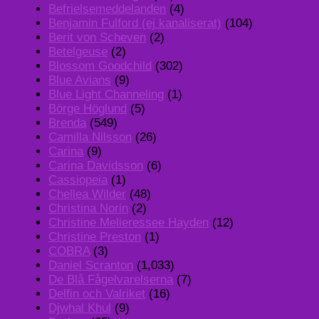
Befrielsemeddelanden
(4)
Benjamin Fulford (ej kanaliserat)
(104)
Berit von Scheven
(2)
Betelgeuse
(2)
Blossom Goodchild
(302)
Blue Avians
(9)
Blue Light Channeling
(1)
Börge Höglund
(5)
Brenda
(549)
Camilla Nilsson
(26)
Carina
(9)
Carina Davidsson
(6)
Cassiopeia
(1)
Chellea Wilder
(48)
Christina Norin
(2)
Christine Melieressee Hayden
(12)
Christine Preston
(1)
COBRA
(3)
Daniel Scranton
(1,033)
De Blå Fågelvarelserna
(7)
Delfin och Valriket
(16)
Djwhal Khul
(9)