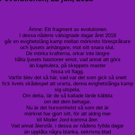
Ämne: Ett fragment av evolutionen
I dessa nådens välsignade dagar året 2018
går en evighetslång kamp mellan mörkrets förespråkare
och ljusets anhängare, mot sitt snara slut.
De mörka krafterna, orkar inte längre
hålla ljusets bastioner emot, vad annat att göra
än kapitulera, på skeppets master
hissa vit flagg.
Varför blev det så här, vad var det som gick så snett
fick livets skådespel att urarta, denna evighetslånga kamp
sig utspela.
Om detta, lär de så kallade lärde käbbla
om det dem behagar.
Nu är det hursomhelst så som det är
mörkret har gjort sitt, för att aldrig mer
till Moder Jord komma åter.
Vad annat återstår, i dessa av nådens fyllda dagar
än upplåta några blanka, oskrivna blad