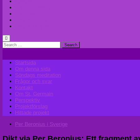
Kontakt
Om St. Germain
Perspektiv
Projektförslag
Hittade projekt
Search
for:
Startsida
Om denna sida
Söndags meditation
Frågor och svar
Kontakt
Om St. Germain
Perspektiv
Projektförslag
Hittade projekt
Per Beronius i Sverige
Dikt via Per Beronius; Ett fragment av