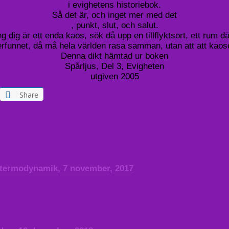
i evighetens historiebok.
Så det är, och inget mer med det
, punkt, slut, och salut.
 dig är ett enda kaos, sök då upp en tillflyktsort, ett rum d
erfunnet, då må hela världen rasa samman, utan att att kaoset
Denna dikt hämtad ur boken
Spårljus, Del 3, Evigheten
utgiven 2005
Share
h termodynamik, 7 november, 2017