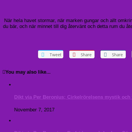
När hela havet stormar, när marken gungar och allt omkring
du bär, och när minnet till dig återvänt och detta rum du åt
Tweet
Share
Share
You may also like...
Dikt via Per Beronius; Cirkelrörelsens mystik oc
November 7, 2017