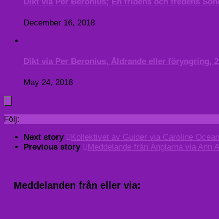
Dikt via Per Beronius; En fridens och fredens Sö
December 16, 2018
Dikt via Per Beronius, Åldrande eller föryngring, 
May 24, 2018
Följ:
Next story
Kollektivet av Guider via Caroline Ocean
Previous story
Meddelande från Änglarna via Ann Al
Meddelanden från eller via: