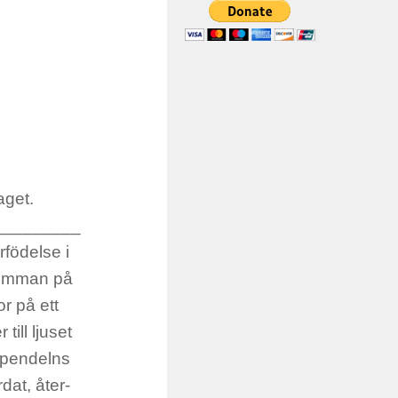
aget.
_________
rfödelse i
 dimman på
or på ett
till ljuset
, pendelns
dat, åter-