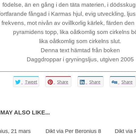
födelse, än en gång i den täta materien, i dödssku
fortfarande fångad i Karmas hjul, evig utveckling, lj
i frekvens, mot nivån av ovillkorlig kärlek, färden de
pyramidens topp, lika oåtkomlig som cirkelns b
lika oåtkomlig som cirkelns slut.
Denna text hämtad från boken
Daggdroppar i gryningsljus, utgiven 2005
________________________________________
Tweet
Share
Share
Share
MAY ALSO LIKE...
ius, 21 mars
Dikt via Per Beronius 8
Dikt via