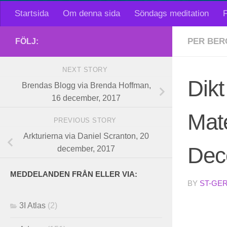
Startsida
Om denna sida
Söndags meditation
F
PER BER
FÖLJ:
NEXT STORY
Dikt
Brendas Blogg via Brenda Hoffman,
16 december, 2017
Mat
PREVIOUS STORY
Arkturierna via Daniel Scranton, 20
Dec
december, 2017
MEDDELANDEN FRÅN ELLER VIA:
BY
ST-GE
3I Atlas
(2)