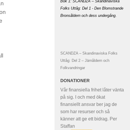
Bok 1: SCANDZA – Skandinaviska
an
Folks Uttåg: Del 1 - Den Blomstrande
son
Bronsåldern och dess undergång
.
e
SCANDZA – Skandinaviska Folks
ll
Uttåg: Del 2 – Järnåldern och
Folkvandringar
DONATIONER
Vår finansiella frihet låter vänta
på sig. I och med ökat
finansiellt ansvar ber jag de
som har resurser och så
känner att ge ett bidrag. Per
Staffan