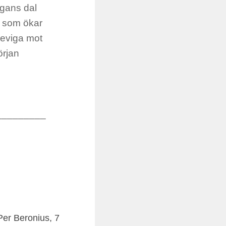
ggans dal
us som ökar
n eviga mot
örjan
_________
 Per Beronius, 7