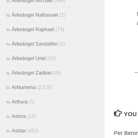
Ärkeängel Michael
(596)
Ärkeängel Nathanael
(2)
Ärkeängel Raphael
(74)
Ärkeängel Sandalfon
(5)
Ärkeängel Uriel
(83)
_
Ärkeängel Zadkiel
(48)
Arkturierna
(2,525)
Arthura
(1)
YOU 
Ashira
(15)
Ashtar
(452)
Per Beron