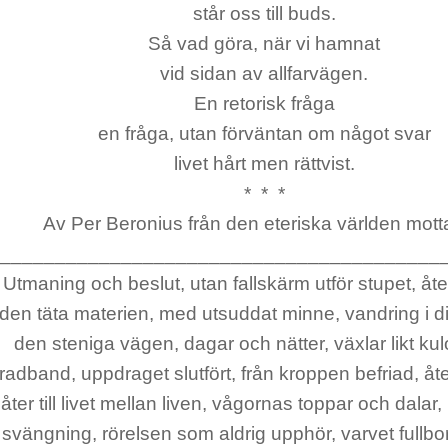
står oss till buds.
Så vad göra, när vi hamnat
vid sidan av allfarvägen.
En retorisk fråga
en fråga, utan förväntan om något svar
livet hårt men rättvist.
* * *
Av Per Beronius från den eteriska världen mott
________________________________________
Utmaning och beslut, utan fallskärm utför stupet, åte
den täta materien, med utsuddat minne, vandring i
den steniga vägen, dagar och nätter, växlar likt kul
radband, uppdraget slutfört, från kroppen befriad, åter 
åter till livet mellan liven, vågornas toppar och dalar
svängning, rörelsen som aldrig upphör, varvet fullbor