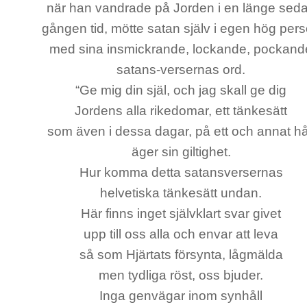
när han vandrade på Jorden i en länge sed
gången tid, mötte satan själv i egen hög per
med sina insmickrande, lockande, pockand
satans-versernas ord.
“Ge mig din själ, och jag skall ge dig
Jordens alla rikedomar, ett tänkesätt
som även i dessa dagar, på ett och annat hå
äger sin giltighet.
Hur komma detta satansversernas
helvetiska tänkesätt undan.
Här finns inget självklart svar givet
upp till oss alla och envar att leva
så som Hjärtats försynta, lågmälda
men tydliga röst, oss bjuder.
Inga genvägar inom synhåll