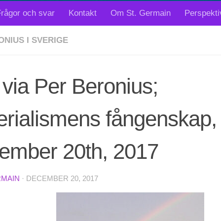
rågor och svar
Kontakt
Om St. Germain
Perspekti
ONIUS I SVERIGE
 via Per Beronius;
erialismens fångenskap,
ember 20th, 2017
RMAIN
·
DECEMBER 20, 2017