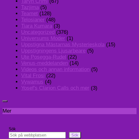
Taryn Crimi
(67)
Tazjima
(5)
Teamet
(128)
Telosianer
(48)
Tiara Kumara
(3)
Uncategorized
(376)
Universums Moder
(1)
Uppstigna Mästarnas Mysterieskola
(15)
Uppstigningens Ljusarbeare
(5)
Ute Posegga-Rudel
(22)
Venus-meddelanden
(14)
Videos och annan information
(5)
Vital Frosi
(22)
Vywamus
(4)
Yosef's Clarion Calls och mer
(3)
Mer
Sök
Sök