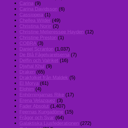
Carina
(9)
Carina Davidsson
(6)
Cassiopeia
(1)
Chellea Wilder
(49)
Christina Norin
(2)
Christine Melieressee Hayden
(12)
Christine Preston
(1)
COBRA
(3)
Daniel Scranton
(1,037)
De Blå Fågelvarelserna
(7)
Delfin och Valriket
(16)
Djwhal Khul
(9)
Draken
(65)
Drakfolket från Maldek
(5)
El Morya
(61)
Elohim
(4)
Enhörningarnas Rike
(17)
Erena Velazquez
(3)
Fader Absolut
(1,407)
Feernas Kungadöme
(15)
Frågor och Svar
(64)
Galaktiska Ljusfederationen
(272)