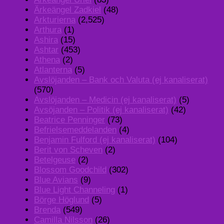
Ärkeängel Zadkiel
(48)
Arkturierna
(2,525)
Arthura
(1)
Ashira
(15)
Ashtar
(453)
Athena
(2)
Atlanterna
(5)
Avslöjanden – Bank och Valuta (ej kanaliserat)
(570)
Avslöjanden – Medicin (ej kanaliserat)
(5)
Avsöjanden – Politik (ej kanaliserat)
(42)
Beatrice Penninger
(73)
Befrielsemeddelanden
(4)
Benjamin Fulford (ej kanaliserat)
(104)
Berit von Scheven
(2)
Betelgeuse
(2)
Blossom Goodchild
(302)
Blue Avians
(9)
Blue Light Channeling
(1)
Börge Höglund
(5)
Brenda
(549)
Camilla Nilsson
(26)