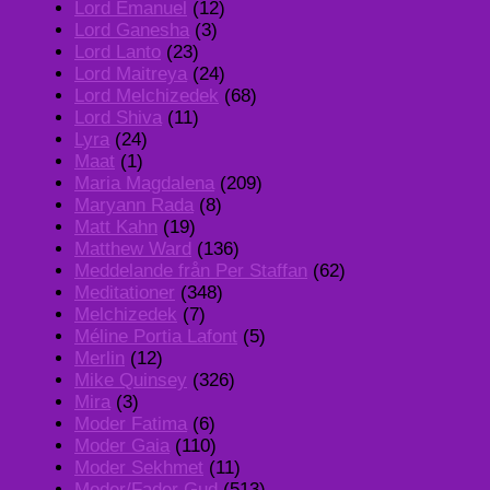
Lord Emanuel
(12)
Lord Ganesha
(3)
Lord Lanto
(23)
Lord Maitreya
(24)
Lord Melchizedek
(68)
Lord Shiva
(11)
Lyra
(24)
Maat
(1)
Maria Magdalena
(209)
Maryann Rada
(8)
Matt Kahn
(19)
Matthew Ward
(136)
Meddelande från Per Staffan
(62)
Meditationer
(348)
Melchizedek
(7)
Méline Portia Lafont
(5)
Merlin
(12)
Mike Quinsey
(326)
Mira
(3)
Moder Fatima
(6)
Moder Gaia
(110)
Moder Sekhmet
(11)
Moder/Fader Gud
(513)