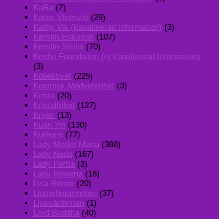
KaRa
(7)
Karen Vivenzio
(29)
Kathy Vik (kanaliserad information)
(3)
Kerstin Eriksson
(107)
Kerstin Sisilla
(70)
Keshe Foundation (ej kanaliserad information)
(3)
Kollektivet
(225)
Kosmisk Medvetenhet
(3)
Krista
(20)
Kristallriket
(127)
Kryon
(13)
Kuan Yin
(130)
Kuthumi
(77)
Lady Moder Maria
(388)
Lady Nada
(167)
Lady Portia
(3)
Lady Rowena
(18)
Lisa Renee
(20)
Ljusarbetarmöten
(37)
Ljusvärdinnan
(1)
Lord Buddha
(40)