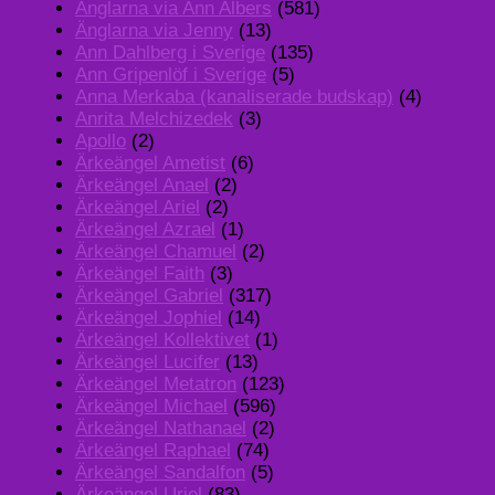
Änglarna via Ann Albers
(581)
Änglarna via Jenny
(13)
Ann Dahlberg i Sverige
(135)
Ann Gripenlöf i Sverige
(5)
Anna Merkaba (kanaliserade budskap)
(4)
Anrita Melchizedek
(3)
Apollo
(2)
Ärkeängel Ametist
(6)
Ärkeängel Anael
(2)
Ärkeängel Ariel
(2)
Ärkeängel Azrael
(1)
Ärkeängel Chamuel
(2)
Ärkeängel Faith
(3)
Ärkeängel Gabriel
(317)
Ärkeängel Jophiel
(14)
Ärkeängel Kollektivet
(1)
Ärkeängel Lucifer
(13)
Ärkeängel Metatron
(123)
Ärkeängel Michael
(596)
Ärkeängel Nathanael
(2)
Ärkeängel Raphael
(74)
Ärkeängel Sandalfon
(5)
Ärkeängel Uriel
(83)