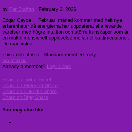
by
Per Staffan
·
February 2, 2026
Edgar Cayce Februari månad kommer med helt nya
erfarenheter då energierna har uppdaterat alla levande
varelser med högre intuition och större kunskaper som är
en multidimensionell upplevelse mellan olika dimensioner.
De människor…
This content is for Standard members only.
Gå med nu
Already a member?
Log in here
Share on Twitter
Tweet
Share on Pinterest
Share
Share on LinkedIn
Share
Share on Digg
Share
You may also like...