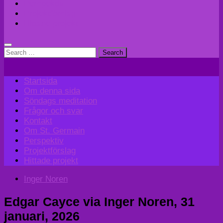
Perspektiv
Projektförslag
Hittade projekt
Search
for:
Startsida
Om denna sida
Söndags meditation
Frågor och svar
Kontakt
Om St. Germain
Perspektiv
Projektförslag
Hittade projekt
Inger Noren
Edgar Cayce via Inger Noren, 31
januari, 2026