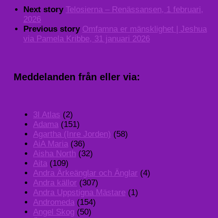
Next story
Telosierna – Renässansen, 1 februari,
2026
Previous story
Omfamna er mänsklighet | Jeshua
via Pamela Kribbe, 31 januari 2026
Meddelanden från eller via:
3I Atlas
(2)
Adama
(151)
Agartha (Inre Jorden)
(58)
AiA Maria
(36)
Aisha North
(32)
Aita
(109)
Andra Ärkeänglar och Änglar
(4)
Andra källor
(307)
Andra Uppstigna Mästare
(1)
Andromeda
(154)
Angel Skog
(50)