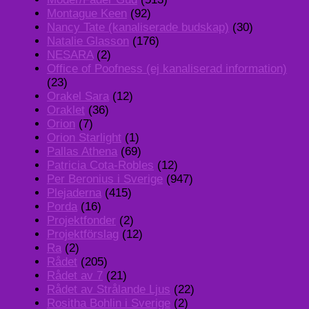
Montague Keen
(92)
Nancy Tate (kanaliserade budskap)
(30)
Natalie Glasson
(176)
NESARA
(2)
Office of Poofness (ej kanaliserad information)
(23)
Orakel Sara
(12)
Oraklet
(36)
Orion
(7)
Orion Starlight
(1)
Pallas Athena
(69)
Patricia Cota-Robles
(12)
Per Beronius i Sverige
(947)
Plejaderna
(415)
Porda
(16)
Projektfonder
(2)
Projektförslag
(12)
Ra
(2)
Rådet
(205)
Rådet av 7
(21)
Rådet av Strålande Ljus
(22)
Rositha Bohlin i Sverige
(2)