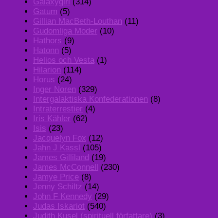
Galaxygirl
(314)
Gatum
(5)
Gillian MacBeth-Louthan
(11)
Gudomliga Moder
(10)
Hathors
(9)
Hatonn
(5)
Helios och Vesta
(1)
Hilarion
(114)
Horus
(24)
Inger Noren
(329)
Intergalaktiska Konfederationen
(8)
Intraterrestier
(4)
Iris Kähler
(62)
Isis
(23)
Jacquelyn Fox
(12)
Jahn J Kassl
(105)
James Gilliland
(19)
James McConnell
(230)
Jamye Price
(8)
Jenny Schiltz
(14)
John F Kennedy
(29)
Judas Iskariot
(540)
Judith Kusel (spirituell författare)
(3)