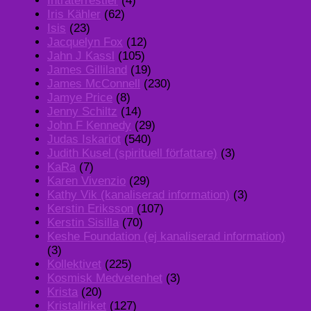
Intraterrestier
(4)
Iris Kähler
(62)
Isis
(23)
Jacquelyn Fox
(12)
Jahn J Kassl
(105)
James Gilliland
(19)
James McConnell
(230)
Jamye Price
(8)
Jenny Schiltz
(14)
John F Kennedy
(29)
Judas Iskariot
(540)
Judith Kusel (spirituell författare)
(3)
KaRa
(7)
Karen Vivenzio
(29)
Kathy Vik (kanaliserad information)
(3)
Kerstin Eriksson
(107)
Kerstin Sisilla
(70)
Keshe Foundation (ej kanaliserad information)
(3)
Kollektivet
(225)
Kosmisk Medvetenhet
(3)
Krista
(20)
Kristallriket
(127)