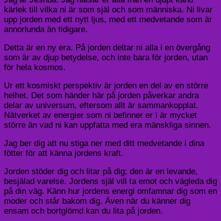
kärlek till vilka ni är som själ och som människa. Ni livar
upp jorden med ett nytt ljus, med ett medvetande som är
annorlunda än tidigare.
Detta är en ny era. På jorden deltar ni alla i en övergång
som är av djup betydelse, och inte bara för jorden, utan
för hela kosmos.
Ur ett kosmiskt perspektiv är jorden en del av en större
helhet. Det som händer här på jorden påverkar andra
delar av universum, eftersom allt är sammankopplat.
Nätverket av energier som ni befinner er i är mycket
större än vad ni kan uppfatta med era mänskliga sinnen.
Jag ber dig att nu stiga ner med ditt medvetande i dina
fötter för att känna jordens kraft.
Jorden stöder dig och litar på dig; den är en levande,
besjälad varelse. Jordens själ vill ta emot och vägleda dig
på din väg. Känn hur jordens energi omfamnar dig som en
moder och står bakom dig. Även när du känner dig
ensam och bortglömd kan du lita på jorden.