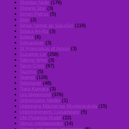
Sheldan Nidle
(176)
Shining Star
(3)
Simon Petrus
(5)
Sion
(2)
Sirius (annat än SaLuSa)
(118)
Solara An-Ra
(3)
Solera
(6)
Solvarelser
(3)
St Franciskus of Assisi
(3)
Suzanne Lie
(258)
Talking Wind
(3)
Taryn Crimi
(67)
Tazjima
(5)
Teamet
(128)
Telosianer
(48)
Tiara Kumara
(3)
Uncategorized
(376)
Universums Moder
(1)
Uppstigna Mästarnas Mysterieskola
(15)
Uppstigningens Ljusarbeare
(5)
Ute Posegga-Rudel
(22)
Venus-meddelanden
(14)