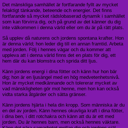
Det mänskliga samhället är fortfarande fyllt av mycket
felaktigt tänkande, beteende och energier. Det finns
fortfarande så mycket rädslobaserad dynamik i samhället
som kan förvirra dig, och på grund av det känner du dig
inte välkommen i denna värld eller om du är på rätt plats.
Så upplev då naturens och jordens spontana krafter. Hon
är denna värld; hon leder dig till en annan framtid. Arbeta
med jorden. Följ i hennes vägar och du kommer att
uppleva att i denna värld finns det en plats för dig, ett
hem där du kan blomstra och sprida ditt ljus.
Känn jordens energi i dina fötter och känn hur hon bär
dig; hon är en ljusängel med en hög medvetenhetsnivå.
Hon är mycket medkännande och tolererar mycket av
vad mänskligheten gör mot henne, men hon kan också
vidta starka åtgärder och sätta gränser.
Känn jordens hjärta i hela din kropp. Som människa är du
en del av jorden. Känn hennes okuvliga kraft i dina fötter,
i dina ben, i ditt rotchakra och känn att du är ett med
jorden. Du är hennes barn, men också hennes väktare.
Känn det nära samarbetet mellan dig och jordens själ.