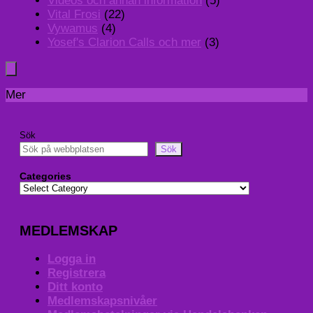
Videos och annan information
(5)
Vital Frosi
(22)
Vywamus
(4)
Yosef's Clarion Calls och mer
(3)
Mer
Sök
Sök
Categories
MEDLEMSKAP
Logga in
Registrera
Ditt konto
Medlemskapsnivåer