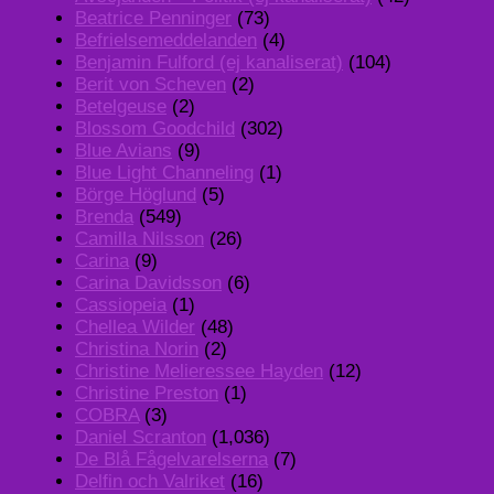
Beatrice Penninger
(73)
Befrielsemeddelanden
(4)
Benjamin Fulford (ej kanaliserat)
(104)
Berit von Scheven
(2)
Betelgeuse
(2)
Blossom Goodchild
(302)
Blue Avians
(9)
Blue Light Channeling
(1)
Börge Höglund
(5)
Brenda
(549)
Camilla Nilsson
(26)
Carina
(9)
Carina Davidsson
(6)
Cassiopeia
(1)
Chellea Wilder
(48)
Christina Norin
(2)
Christine Melieressee Hayden
(12)
Christine Preston
(1)
COBRA
(3)
Daniel Scranton
(1,036)
De Blå Fågelvarelserna
(7)
Delfin och Valriket
(16)