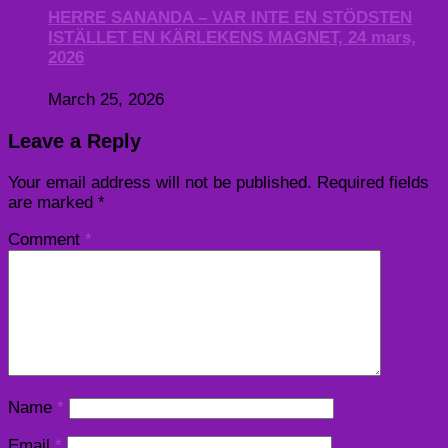
HERRE SANANDA – VAR INTE EN STÖDSTEN
ISTÄLLET EN KÄRLEKENS MAGNET, 24 mars,
2026
March 25, 2026
Leave a Reply
Your email address will not be published.
Required fields
are marked
*
Comment
*
Name
*
Email
*