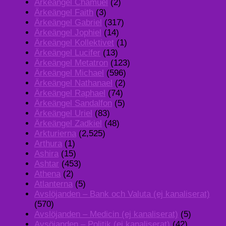
Ärkeängel Chamuel
(2)
Ärkeängel Faith
(3)
Ärkeängel Gabriel
(317)
Ärkeängel Jophiel
(14)
Ärkeängel Kollektivet
(1)
Ärkeängel Lucifer
(13)
Ärkeängel Metatron
(123)
Ärkeängel Michael
(596)
Ärkeängel Nathanael
(2)
Ärkeängel Raphael
(74)
Ärkeängel Sandalfon
(5)
Ärkeängel Uriel
(83)
Ärkeängel Zadkiel
(48)
Arkturierna
(2,525)
Arthura
(1)
Ashira
(15)
Ashtar
(453)
Athena
(2)
Atlanterna
(5)
Avslöjanden – Bank och Valuta (ej kanaliserat)
(570)
Avslöjanden – Medicin (ej kanaliserat)
(5)
Avsöjanden – Politik (ej kanaliserat)
(42)