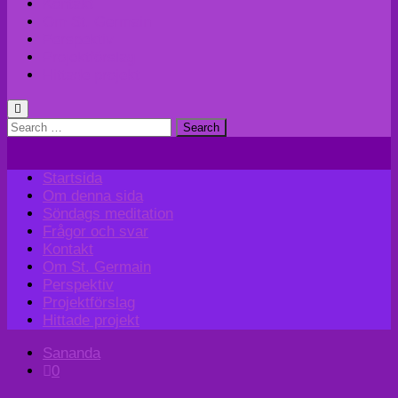
Kontakt
Om St. Germain
Perspektiv
Projektförslag
Hittade projekt
Search
for:
Startsida
Om denna sida
Söndags meditation
Frågor och svar
Kontakt
Om St. Germain
Perspektiv
Projektförslag
Hittade projekt
Sananda
0