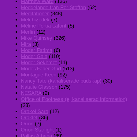
Matthew Ward
(136)
Meddelande från Per Staffan
(62)
Meditationer
(348)
Melchizedek
(7)
Méline Portia Lafont
(5)
Merlin
(12)
Mike Quinsey
(326)
Mira
(3)
Moder Fatima
(6)
Moder Gaia
(110)
Moder Sekhmet
(11)
Moder/Fader Gud
(513)
Montague Keen
(92)
Nancy Tate (kanaliserade budskap)
(30)
Natalie Glasson
(175)
NESARA
(2)
Office of Poofness (ej kanaliserad information)
(23)
Orakel Sara
(12)
Oraklet
(36)
Orion
(7)
Orion Starlight
(1)
Pallas Athena
(69)