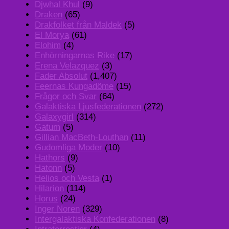
Djwhal Khul
(9)
Draken
(65)
Drakfolket från Maldek
(5)
El Morya
(61)
Elohim
(4)
Enhörningarnas Rike
(17)
Erena Velazquez
(3)
Fader Absolut
(1,407)
Feernas Kungadöme
(15)
Frågor och Svar
(64)
Galaktiska Ljusfederationen
(272)
Galaxygirl
(314)
Gatum
(5)
Gillian MacBeth-Louthan
(11)
Gudomliga Moder
(10)
Hathors
(9)
Hatonn
(5)
Helios och Vesta
(1)
Hilarion
(114)
Horus
(24)
Inger Noren
(329)
Intergalaktiska Konfederationen
(8)