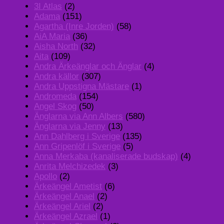
3I Atlas
(2)
Adama
(151)
Agartha (Inre Jorden)
(58)
AiA Maria
(36)
Aisha North
(32)
Aita
(109)
Andra Ärkeänglar och Änglar
(4)
Andra källor
(307)
Andra Uppstigna Mästare
(1)
Andromeda
(154)
Angel Skog
(50)
Änglarna via Ann Albers
(580)
Änglarna via Jenny
(13)
Ann Dahlberg i Sverige
(135)
Ann Gripenlöf i Sverige
(5)
Anna Merkaba (kanaliserade budskap)
(4)
Anrita Melchizedek
(3)
Apollo
(2)
Ärkeängel Ametist
(6)
Ärkeängel Anael
(2)
Ärkeängel Ariel
(2)
Ärkeängel Azrael
(1)