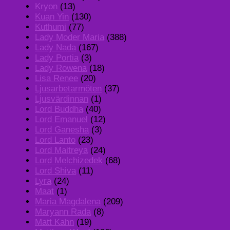
Kryon
(13)
Kuan Yin
(130)
Kuthumi
(77)
Lady Moder Maria
(388)
Lady Nada
(167)
Lady Portia
(3)
Lady Rowena
(18)
Lisa Renee
(20)
Ljusarbetarmöten
(37)
Ljusvärdinnan
(1)
Lord Buddha
(40)
Lord Emanuel
(12)
Lord Ganesha
(3)
Lord Lanto
(23)
Lord Maitreya
(24)
Lord Melchizedek
(68)
Lord Shiva
(11)
Lyra
(24)
Maat
(1)
Maria Magdalena
(209)
Maryann Rada
(8)
Matt Kahn
(19)