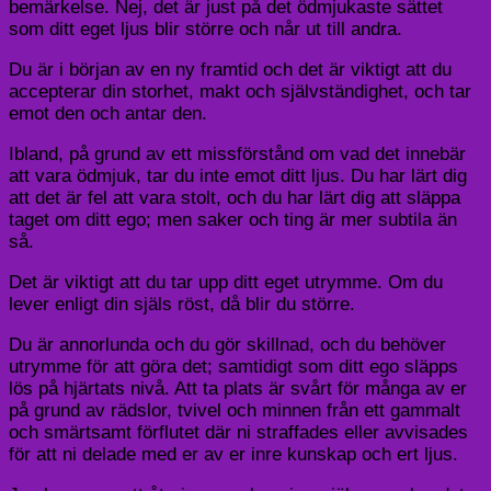
bemärkelse. Nej, det är just på det ödmjukaste sättet
som ditt eget ljus blir större och når ut till andra.
Du är i början av en ny framtid och det är viktigt att du
accepterar din storhet, makt och självständighet, och tar
emot den och antar den.
Ibland, på grund av ett missförstånd om vad det innebär
att vara ödmjuk, tar du inte emot ditt ljus. Du har lärt dig
att det är fel att vara stolt, och du har lärt dig att släppa
taget om ditt ego; men saker och ting är mer subtila än
så.
Det är viktigt att du tar upp ditt eget utrymme. Om du
lever enligt din själs röst, då blir du större.
Du är annorlunda och du gör skillnad, och du behöver
utrymme för att göra det; samtidigt som ditt ego släpps
lös på hjärtats nivå. Att ta plats är svårt för många av er
på grund av rädslor, tvivel och minnen från ett gammalt
och smärtsamt förflutet där ni straffades eller avvisades
för att ni delade med er av er inre kunskap och ert ljus.