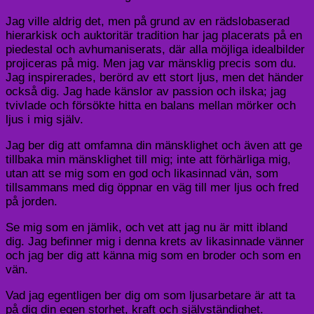
Jag ville aldrig det, men på grund av en rädslobaserad
hierarkisk och auktoritär tradition har jag placerats på en
piedestal och avhumaniserats, där alla möjliga idealbilder
projiceras på mig. Men jag var mänsklig precis som du.
Jag inspirerades, berörd av ett stort ljus, men det händer
också dig. Jag hade känslor av passion och ilska; jag
tvivlade och försökte hitta en balans mellan mörker och
ljus i mig själv.
Jag ber dig att omfamna din mänsklighet och även att ge
tillbaka min mänsklighet till mig; inte att förhärliga mig,
utan att se mig som en god och likasinnad vän, som
tillsammans med dig öppnar en väg till mer ljus och fred
på jorden.
Se mig som en jämlik, och vet att jag nu är mitt ibland
dig. Jag befinner mig i denna krets av likasinnade vänner
och jag ber dig att känna mig som en broder och som en
vän.
Vad jag egentligen ber dig om som ljusarbetare är att ta
på dig din egen storhet, kraft och självständighet.