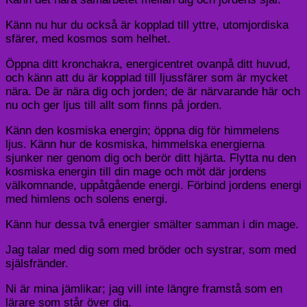
Känn nu hur du också är kopplad till yttre, utomjordiska
sfärer, med kosmos som helhet.
Öppna ditt kronchakra, energicentret ovanpå ditt huvud,
och känn att du är kopplad till ljussfärer som är mycket
nära. De är nära dig och jorden; de är närvarande här och
nu och ger ljus till allt som finns på jorden.
Känn den kosmiska energin; öppna dig för himmelens
ljus. Känn hur de kosmiska, himmelska energierna
sjunker ner genom dig och berör ditt hjärta. Flytta nu den
kosmiska energin till din mage och möt där jordens
välkomnande, uppåtgående energi. Förbind jordens energi
med himlens och solens energi.
Känn hur dessa två energier smälter samman i din mage.
Jag talar med dig som med bröder och systrar, som med
själsfränder.
Ni är mina jämlikar; jag vill inte längre framstå som en
lärare som står över dig.