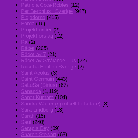
Patricia Cota-Robles
(12)
Per Beronius i Sverige
(947)
Plejaderna
(415)
Porda
(16)
Projektfonder
(2)
Projektförslag
(12)
Ra
(2)
Rådet
(205)
Rådet av 7
(21)
Rådet av Strålande Ljus
(22)
Rositha Bohlin i Sverige
(2)
Saint Aeolus
(3)
Saint Germain
(443)
SaLuSa (Sirius)
(67)
Sananda
(1,119)
Sanat Kumara
(104)
Sandra Walter (spirituell författare)
(8)
Sara Lindberg
(13)
Sarah
(15)
Saul
(240)
Serapis Bey
(39)
Sharon Stewart
(68)