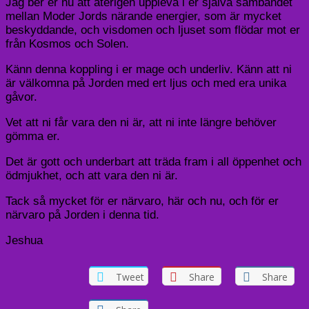
Jag ber er nu att återigen uppleva i er själva sambandet
mellan Moder Jords närande energier, som är mycket
beskyddande, och visdomen och ljuset som flödar mot er
från Kosmos och Solen.
Känn denna koppling i er mage och underliv. Känn att ni
är välkomna på Jorden med ert ljus och med era unika
gåvor.
Vet att ni får vara den ni är, att ni inte längre behöver
gömma er.
Det är gott och underbart att träda fram i all öppenhet och
ödmjukhet, och att vara den ni är.
Tack så mycket för er närvaro, här och nu, och för er
närvaro på Jorden i denna tid.
Jeshua
Tweet
Share
Share