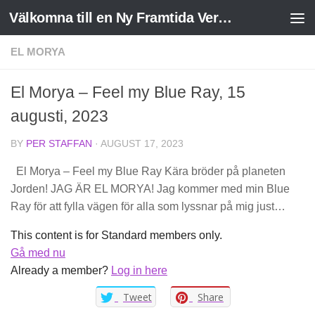
Välkomna till en Ny Framtida Verklighet
Skip to content
EL MORYA
El Morya – Feel my Blue Ray, 15
augusti, 2023
BY
PER STAFFAN
·
AUGUST 17, 2023
El Morya – Feel my Blue Ray Kära bröder på planeten
Jorden! JAG ÄR EL MORYA! Jag kommer med min Blue
Ray för att fylla vägen för alla som lyssnar på mig just…
This content is for Standard members only.
Gå med nu
Already a member?
Log in here
Tweet
Share