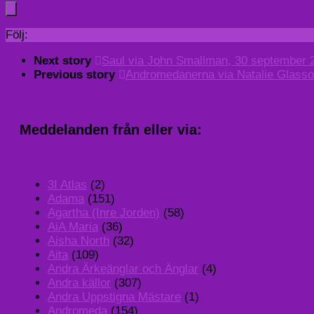
Följ:
Next story
Saul via John Smallman, 30 september 
Previous story
Andromedanerna via Natalie Glasson
Meddelanden från eller via:
3I Atlas
(2)
Adama
(151)
Agartha (Inre Jorden)
(58)
AiA Maria
(36)
Aisha North
(32)
Aita
(109)
Andra Ärkeänglar och Änglar
(4)
Andra källor
(307)
Andra Uppstigna Mästare
(1)
Andromeda
(154)