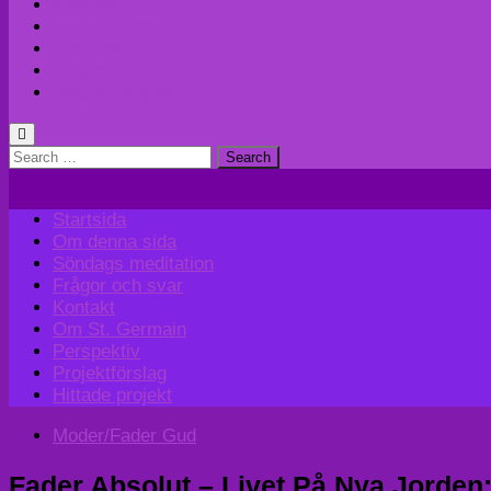
Kontakt
Om St. Germain
Perspektiv
Projektförslag
Hittade projekt
Search
for:
Startsida
Om denna sida
Söndags meditation
Frågor och svar
Kontakt
Om St. Germain
Perspektiv
Projektförslag
Hittade projekt
Moder/Fader Gud
Fader Absolut – Livet På Nya Jorde