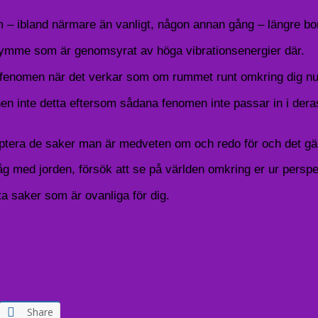
m – ibland närmare än vanligt, någon annan gång – längre bor
utrymme som är genomsyrat av höga vibrationsenergier där.
fenomen när det verkar som om rummet runt omkring dig nu 
 inte detta eftersom sådana fenomen inte passar in i der
ra de saker man är medveten om och redo för och det gälle
 med jorden, försök att se på världen omkring er ur perspek
a saker som är ovanliga för dig.
Share