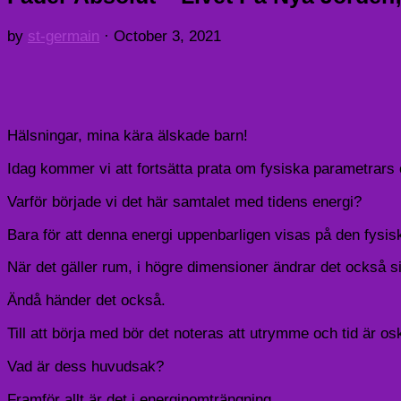
by
st-germain
·
October 3, 2021
Hälsningar, mina kära älskade barn!
Idag kommer vi att fortsätta prata om fysiska parametrars
Varför började vi det här samtalet med tidens energi?
Bara för att denna energi uppenbarligen visas på den fysisk
När det gäller rum, i högre dimensioner ändrar det också si
Ändå händer det också.
Till att börja med bör det noteras att utrymme och tid är os
Vad är dess huvudsak?
Framför allt är det i energinomträngning.