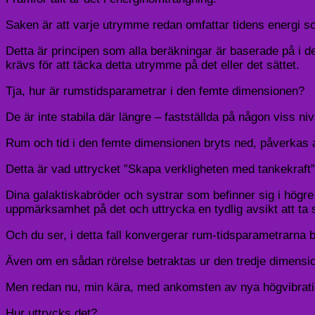
Saken är att varje utrymme redan omfattar tidens energi s
Detta är principen som alla beräkningar är baserade på i d
krävs för att täcka detta utrymme på det eller det sättet.
Tja, hur är rumstidsparametrar i den femte dimensionen?
De är inte stabila där längre – fastställda på någon viss n
Rum och tid i den femte dimensionen bryts ned, påverkas 
Detta är vad uttrycket ”Skapa verkligheten med tankekraft”
Dina galaktiskabröder och systrar som befinner sig i högre 
uppmärksamhet på det och uttrycka en tydlig avsikt att ta s
Och du ser, i detta fall konvergerar rum-tidsparametrarna 
Även om en sådan rörelse betraktas ur den tredje dimension
Men redan nu, min kära, med ankomsten av nya högvibration
Hur uttrycks det?