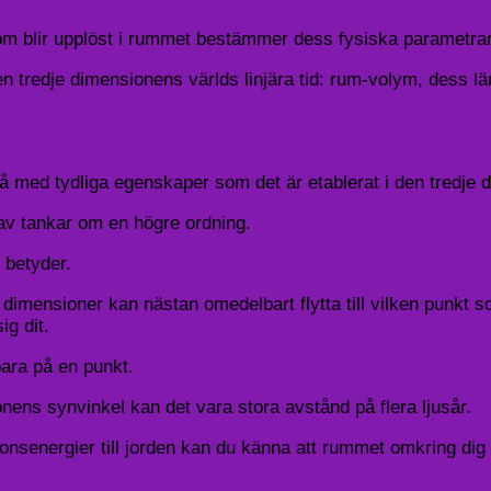
om blir upplöst i rummet bestämmer dess fysiska parametrar
en tredje dimensionens världs linjära tid: rum-volym, dess lä
ivå med tydliga egenskaper som det är etablerat i den tredje
av tankar om en högre ordning.
 betyder.
dimensioner kan nästan omedelbart flytta till vilken punkt s
ig dit.
bara på en punkt.
ens synvinkel kan det vara stora avstånd på flera ljusår.
senergier till jorden kan du känna att rummet omkring dig 