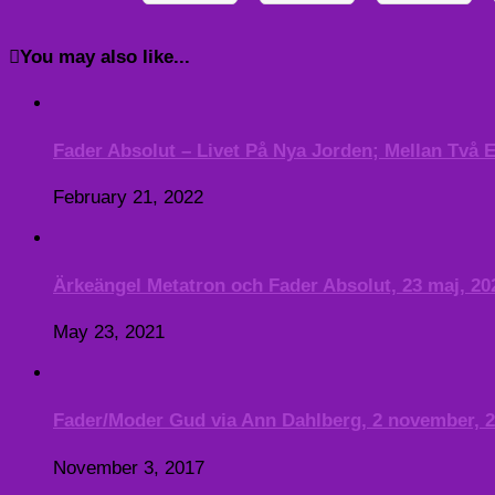
You may also like...
Fader Absolut – Livet På Nya Jorden; Mellan Två El
February 21, 2022
Ärkeängel Metatron och Fader Absolut, 23 maj, 20
May 23, 2021
Fader/Moder Gud via Ann Dahlberg, 2 november, 
November 3, 2017