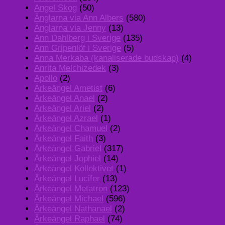
Angel Skog
(50)
Änglarna via Ann Albers
(580)
Änglarna via Jenny
(13)
Ann Dahlberg i Sverige
(135)
Ann Gripenlöf i Sverige
(5)
Anna Merkaba (kanaliserade budskap)
(4)
Anrita Melchizedek
(3)
Apollo
(2)
Ärkeängel Ametist
(6)
Ärkeängel Anael
(2)
Ärkeängel Ariel
(2)
Ärkeängel Azrael
(1)
Ärkeängel Chamuel
(2)
Ärkeängel Faith
(3)
Ärkeängel Gabriel
(317)
Ärkeängel Jophiel
(14)
Ärkeängel Kollektivet
(1)
Ärkeängel Lucifer
(13)
Ärkeängel Metatron
(123)
Ärkeängel Michael
(596)
Ärkeängel Nathanael
(2)
Ärkeängel Raphael
(74)