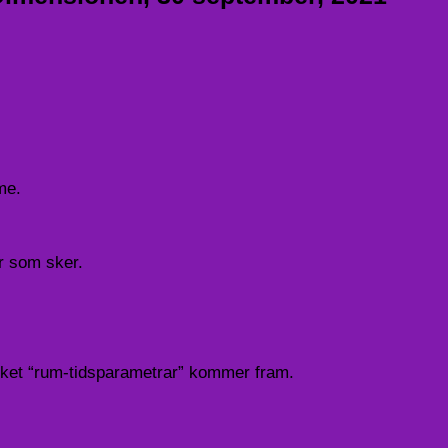
me.
ar som sker.
trycket “rum-tidsparametrar” kommer fram.