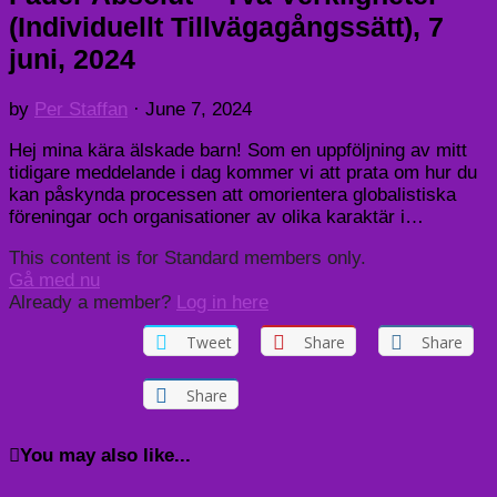
(Individuellt Tillvägagångssätt), 7
juni, 2024
by
Per Staffan
·
June 7, 2024
Hej mina kära älskade barn! Som en uppföljning av mitt
tidigare meddelande i dag kommer vi att prata om hur du
kan påskynda processen att omorientera globalistiska
föreningar och organisationer av olika karaktär i…
This content is for Standard members only.
Gå med nu
Already a member?
Log in here
Tweet
Share
Share
Share
You may also like...