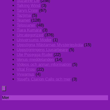
Suzanne Lie
(258)
Talking Wind
(3)
Taryn Crimi
(67)
Tazjima
(5)
Teamet
(128)
Telosianer
(48)
Tiara Kumara
(3)
Uncategorized
(376)
Universums Moder
(1)
Uppstigna Mästarnas Mysterieskola
(15)
Uppstigningens Ljusarbeare
(5)
Ute Posegga-Rudel
(22)
Venus-meddelanden
(14)
Videos och annan information
(5)
Vital Frosi
(22)
Vywamus
(4)
Yosef's Clarion Calls och mer
(3)
Mer