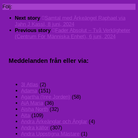
Följ:
Next story
Samtal med Ärkeängel Raphael via
Jahn J Kassl, 8 juni, 2024
Previous story
Fader Absolut – Två Verkligheter
(Centrum För Människa Enhet), 6 juni, 2024
Meddelanden från eller via:
3I Atlas
(2)
Adama
(151)
Agartha (Inre Jorden)
(58)
AiA Maria
(36)
Aisha North
(32)
Aita
(109)
Andra Ärkeänglar och Änglar
(4)
Andra källor
(307)
Andra Uppstigna Mästare
(1)