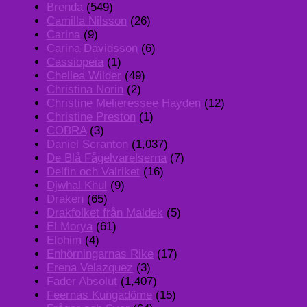
Brenda
(549)
Camilla Nilsson
(26)
Carina
(9)
Carina Davidsson
(6)
Cassiopeia
(1)
Chellea Wilder
(49)
Christina Norin
(2)
Christine Melieressee Hayden
(12)
Christine Preston
(1)
COBRA
(3)
Daniel Scranton
(1,037)
De Blå Fågelvarelserna
(7)
Delfin och Valriket
(16)
Djwhal Khul
(9)
Draken
(65)
Drakfolket från Maldek
(5)
El Morya
(61)
Elohim
(4)
Enhörningarnas Rike
(17)
Erena Velazquez
(3)
Fader Absolut
(1,407)
Feernas Kungadöme
(15)