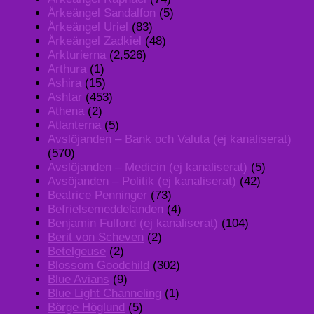
Ärkeängel Sandalfon
(5)
Ärkeängel Uriel
(83)
Ärkeängel Zadkiel
(48)
Arkturierna
(2,526)
Arthura
(1)
Ashira
(15)
Ashtar
(453)
Athena
(2)
Atlanterna
(5)
Avslöjanden – Bank och Valuta (ej kanaliserat)
(570)
Avslöjanden – Medicin (ej kanaliserat)
(5)
Avsöjanden – Politik (ej kanaliserat)
(42)
Beatrice Penninger
(73)
Befrielsemeddelanden
(4)
Benjamin Fulford (ej kanaliserat)
(104)
Berit von Scheven
(2)
Betelgeuse
(2)
Blossom Goodchild
(302)
Blue Avians
(9)
Blue Light Channeling
(1)
Börge Höglund
(5)