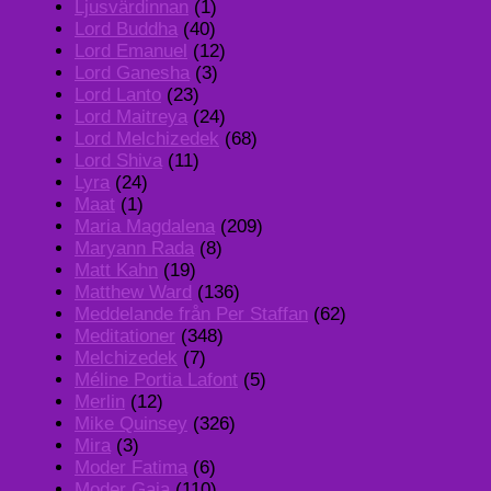
Ljusvärdinnan
(1)
Lord Buddha
(40)
Lord Emanuel
(12)
Lord Ganesha
(3)
Lord Lanto
(23)
Lord Maitreya
(24)
Lord Melchizedek
(68)
Lord Shiva
(11)
Lyra
(24)
Maat
(1)
Maria Magdalena
(209)
Maryann Rada
(8)
Matt Kahn
(19)
Matthew Ward
(136)
Meddelande från Per Staffan
(62)
Meditationer
(348)
Melchizedek
(7)
Méline Portia Lafont
(5)
Merlin
(12)
Mike Quinsey
(326)
Mira
(3)
Moder Fatima
(6)
Moder Gaia
(110)