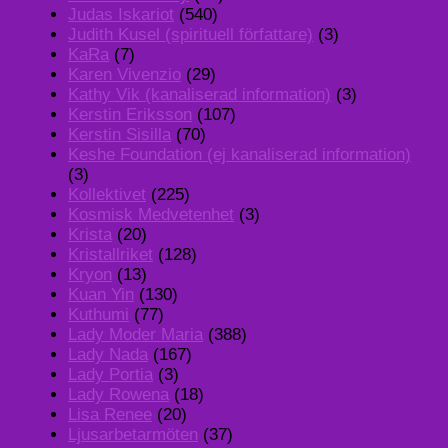
Judas Iskariot
(540)
Judith Kusel (spirituell författare)
(3)
KaRa
(7)
Karen Vivenzio
(29)
Kathy Vik (kanaliserad information)
(3)
Kerstin Eriksson
(107)
Kerstin Sisilla
(70)
Keshe Foundation (ej kanaliserad information)
(3)
Kollektivet
(225)
Kosmisk Medvetenhet
(3)
Krista
(20)
Kristallriket
(128)
Kryon
(13)
Kuan Yin
(130)
Kuthumi
(77)
Lady Moder Maria
(388)
Lady Nada
(167)
Lady Portia
(3)
Lady Rowena
(18)
Lisa Renee
(20)
Ljusarbetarmöten
(37)