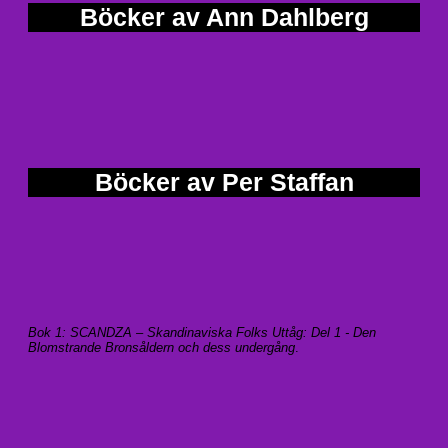
Böcker av Ann Dahlberg
Böcker av Per Staffan
Bok 1: SCANDZA – Skandinaviska Folks Uttåg: Del 1 - Den
Blomstrande Bronsåldern och dess undergång
.