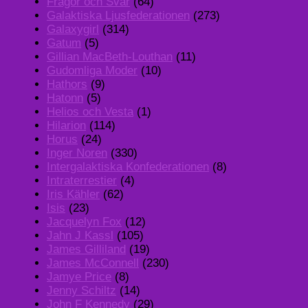
Frågor och Svar
(64)
Galaktiska Ljusfederationen
(273)
Galaxygirl
(314)
Gatum
(5)
Gillian MacBeth-Louthan
(11)
Gudomliga Moder
(10)
Hathors
(9)
Hatonn
(5)
Helios och Vesta
(1)
Hilarion
(114)
Horus
(24)
Inger Noren
(330)
Intergalaktiska Konfederationen
(8)
Intraterrestier
(4)
Iris Kähler
(62)
Isis
(23)
Jacquelyn Fox
(12)
Jahn J Kassl
(105)
James Gilliland
(19)
James McConnell
(230)
Jamye Price
(8)
Jenny Schiltz
(14)
John F Kennedy
(29)