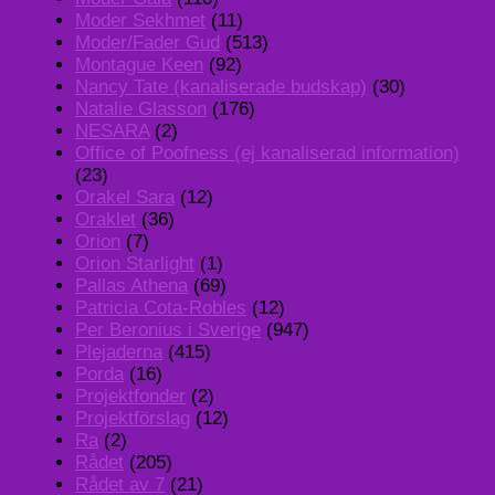
Moder Sekhmet
(11)
Moder/Fader Gud
(513)
Montague Keen
(92)
Nancy Tate (kanaliserade budskap)
(30)
Natalie Glasson
(176)
NESARA
(2)
Office of Poofness (ej kanaliserad information)
(23)
Orakel Sara
(12)
Oraklet
(36)
Orion
(7)
Orion Starlight
(1)
Pallas Athena
(69)
Patricia Cota-Robles
(12)
Per Beronius i Sverige
(947)
Plejaderna
(415)
Porda
(16)
Projektfonder
(2)
Projektförslag
(12)
Ra
(2)
Rådet
(205)
Rådet av 7
(21)