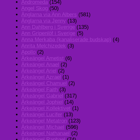
Andromeda
(154)
Angel Skog
(50)
Änglarna via Ann Albers
(581)
Änglarna via Jenny
(13)
Ann Dahlberg i Sverige
(135)
Ann Gripenlöf i Sverige
(5)
Anna Merkaba (kanaliserade budskap)
(4)
Anrita Melchizedek
(3)
Apollo
(2)
Ärkeängel Ametist
(6)
Ärkeängel Anael
(2)
Ärkeängel Ariel
(2)
Ärkeängel Azrael
(1)
Ärkeängel Chamuel
(2)
Ärkeängel Faith
(3)
Ärkeängel Gabriel
(317)
Ärkeängel Jophiel
(14)
Ärkeängel Kollektivet
(1)
Ärkeängel Lucifer
(13)
Ärkeängel Metatron
(123)
Ärkeängel Michael
(596)
Ärkeängel Nathanael
(2)
Ärkeängel Raphael
(74)