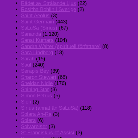
Rådet av Strålande Ljus
(22)
Rositha Bohlin i Sverige
(2)
Saint Aeolus
(3)
Saint Germain
(443)
SaLuSa (Sirius)
(67)
Sananda
(1,120)
Sanat Kumara
(104)
Sandra Walter (spirituell författare)
(8)
Sara Lindberg
(13)
Sarah
(15)
Saul
(240)
Serapis Bey
(39)
Sharon Stewart
(68)
Sheldan Nidle
(176)
Shining Star
(3)
Simon Petrus
(5)
Sion
(2)
Sirius (annat än SaLuSa)
(118)
Solara An-Ra
(3)
Solera
(6)
Solvarelser
(3)
St Franciskus of Assisi
(3)