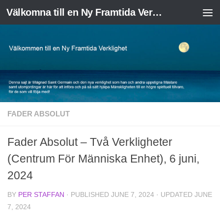
Välkomna till en Ny Framtida Verklighet
Skip to content
FADER ABSOLUT
Fader Absolut – Två Verkligheter
(Centrum För Människa Enhet), 6 juni,
2024
BY
PER STAFFAN
· PUBLISHED
JUNE 7, 2024
· UPDATED
JUNE
7, 2024