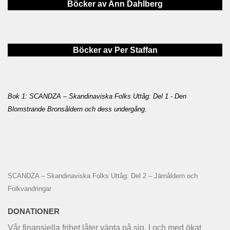
Böcker av Ann Dahlberg
Böcker av Per Staffan
Bok 1: SCANDZA – Skandinaviska Folks Uttåg: Del 1 - Den
Blomstrande Bronsåldern och dess undergång
.
SCANDZA – Skandinaviska Folks Uttåg: Del 2 – Järnåldern och
Folkvandringar
DONATIONER
Vår finansiella frihet låter vänta på sig. I och med ökat