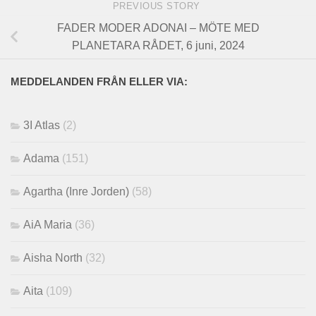
PREVIOUS STORY
FADER MODER ADONAI – MÖTE MED
PLANETARA RÅDET, 6 juni, 2024
MEDDELANDEN FRÅN ELLER VIA:
3I Atlas
(2)
Adama
(151)
Agartha (Inre Jorden)
(58)
AiA Maria
(36)
Aisha North
(32)
Aita
(109)