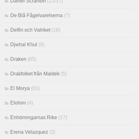
Daniel Scranton
(1,037)
De Blå Fågelvarelserna
(7)
Delfin och Valriket
(16)
Djwhal Khul
(9)
Draken
(65)
Drakfolket från Maldek
(5)
El Morya
(61)
Elohim
(4)
Enhörningarnas Rike
(17)
Erena Velazquez
(3)